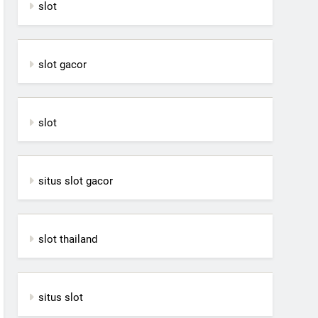
slot
slot gacor
slot
situs slot gacor
slot thailand
situs slot