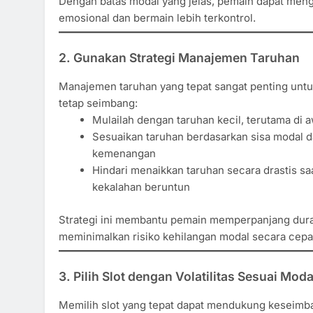
Dengan batas modal yang jelas, pemain dapat men
emosional dan bermain lebih terkontrol.
2. Gunakan Strategi Manajemen Taruhan
Manajemen taruhan yang tepat sangat penting unt
tetap seimbang:
Mulailah dengan taruhan kecil, terutama di a
Sesuaikan taruhan berdasarkan sisa modal d
kemenangan
Hindari menaikkan taruhan secara drastis s
kekalahan beruntun
Strategi ini membantu pemain memperpanjang dura
meminimalkan risiko kehilangan modal secara cepa
3. Pilih Slot dengan Volatilitas Sesuai Moda
Memilih slot yang tepat dapat mendukung keseimb