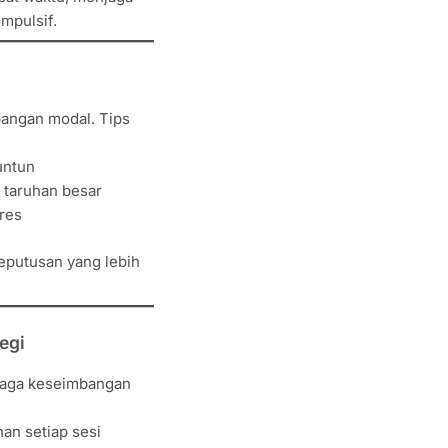
mpulsif.
bangan modal. Tips
untun
taruhan besar
tres
putusan yang lebih
egi
jaga keseimbangan
an setiap sesi