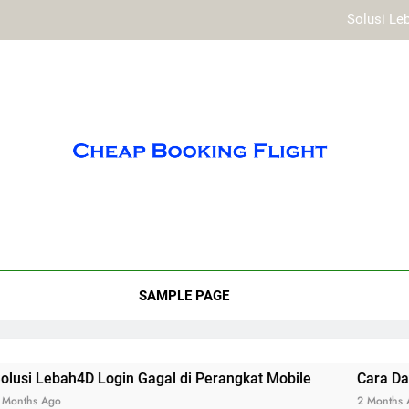
Solusi Le
Cara Daft
Cara Daftar 
EDWINSLOT Link Alternatif dengan Sis
Solusi Le
Cara Daft
ap Booking Flight
Tiket Pesawat Dengan Harga Terbaik Di Cheap Booking Flight.
Cara Daftar 
SAMPLE PAGE
4D Login Gagal di Perangkat Mobile
Cara Daftar Edwins
2 Months Ago