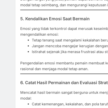
modal tetap seimbang, dan mengurangi keputusan i
5. Kendalikan Emosi Saat Bermain
Emosi yang tidak terkontrol dapat merusak keseim
mengendalikan emosi:
Tetap tenang saat mengalami kekalahan ber
Jangan mencoba mengejar kerugian dengan 
Istirahat sejenak jika merasa frustrasi atau s
Pengendalian emosi membantu pemain membuat ke
rasional dan menjaga modal tetap aman.
6. Catat Hasil Permainan dan Evaluasi Strat
Mencatat hasil bermain sangat berguna untuk men
modal:
Catat kemenangan, kekalahan, dan pola taruh