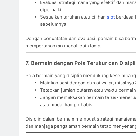
Evaluasi strategi mana yang efektif dan man
diperbaiki
Sesuaikan taruhan atau pilihan
slot
berdasar
sebelumnya
Dengan pencatatan dan evaluasi, pemain bisa berma
mempertahankan modal lebih lama.
7. Bermain dengan Pola Terukur dan Disipl
Pola bermain yang disiplin mendukung keseimbang
Mainkan sesi dengan durasi wajar, misalnya
Tetapkan jumlah putaran atau waktu bermain
Jangan memaksakan bermain terus-menerus s
atau modal hampir habis
Disiplin dalam bermain membuat strategi manajemen
dan menjaga pengalaman bermain tetap menyenan