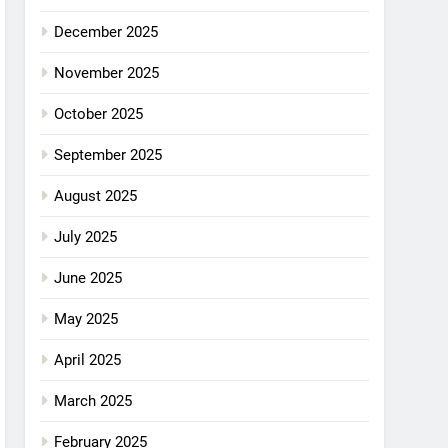
December 2025
November 2025
October 2025
September 2025
August 2025
July 2025
June 2025
May 2025
April 2025
March 2025
February 2025