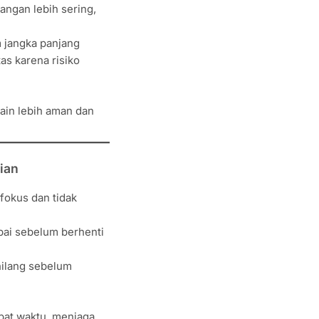
angan lebih sering,
m jangka panjang
tas karena risiko
ain lebih aman dan
ian
fokus dan tidak
apai sebelum berhenti
hilang sebelum
epat waktu, menjaga