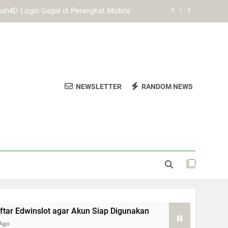
bah4D Login Gagal di Perangkat Mobile
ar Edwinslot agar Akun Siap Digunakan
Lebah4D agar Tidak Salah Mengisi Data
tem Akses yang Responsif dan Terarah
NEWSLETTER
RANDOM NEWS
bah4D Login Gagal di Perangkat Mobile
ar Edwinslot agar Akun Siap Digunakan
Lebah4D agar Tidak Salah Mengisi Data
lot agar Akun Siap Digunakan
Cara Daftar Lebah4D agar 
2 Months Ago