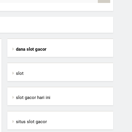
dana slot gacor
slot
slot gacor hari ini
situs slot gacor