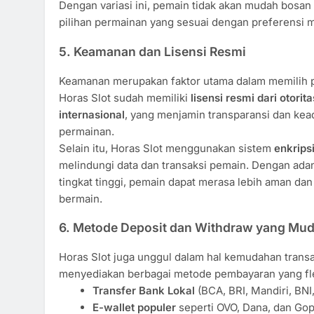
Dengan variasi ini, pemain tidak akan mudah bosan 
pilihan permainan yang sesuai dengan preferensi 
5.
Keamanan dan Lisensi Resmi
Keamanan merupakan faktor utama dalam memilih pl
Horas Slot sudah memiliki
lisensi resmi dari otorit
internasional
, yang menjamin transparansi dan kead
permainan.
Selain itu, Horas Slot menggunakan sistem
enkrips
melindungi data dan transaksi pemain. Dengan ad
tingkat tinggi, pemain dapat merasa lebih aman da
bermain.
6.
Metode Deposit dan Withdraw yang Mud
Horas Slot juga unggul dalam hal kemudahan trans
menyediakan berbagai metode pembayaran yang fle
Transfer Bank Lokal
(BCA, BRI, Mandiri, BNI,
E-wallet populer
seperti OVO, Dana, dan Gop