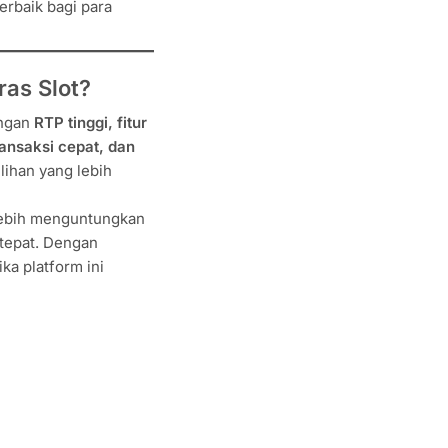
rbaik bagi para
as Slot?
engan
RTP tinggi, fitur
ransaksi cepat, dan
ilihan yang lebih
lebih menguntungkan
 tepat. Dengan
ka platform ini