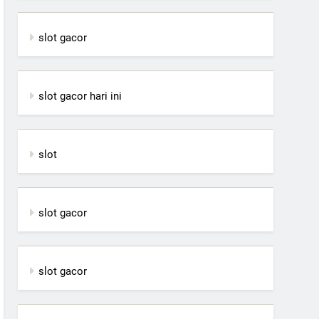
slot gacor
slot gacor hari ini
slot
slot gacor
slot gacor