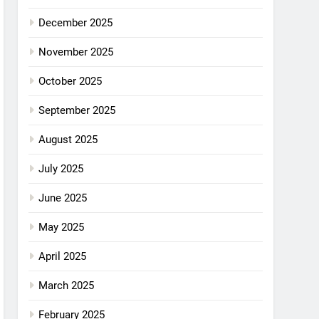
December 2025
November 2025
October 2025
September 2025
August 2025
July 2025
June 2025
May 2025
April 2025
March 2025
February 2025