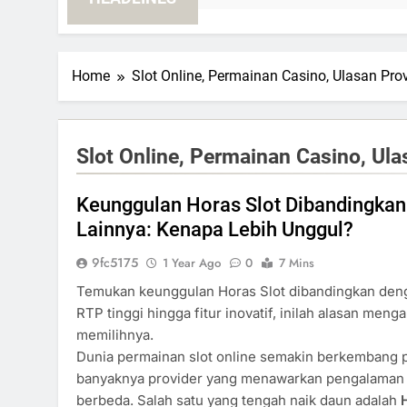
Home
Slot Online, Permainan Casino, Ulasan Prov
Slot Online, Permainan Casino, Ula
Keunggulan Horas Slot Dibandingkan
Lainnya: Kenapa Lebih Unggul?
9fc5175
1 Year Ago
0
7 Mins
Temukan keunggulan Horas Slot dibandingkan denga
RTP tinggi hingga fitur inovatif, inilah alasan meng
memilihnya.
Dunia permainan slot online semakin berkembang 
banyaknya provider yang menawarkan pengalaman
berbeda. Salah satu yang tengah naik daun adalah