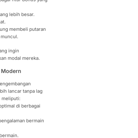
g lebih besar.
at.
ung membeli putaran
 muncul.
yang ingin
an modal mereka.
n Modern
 pengembangan
ih lancar tanpa lag
meliputi:
ptimal di berbagai
engalaman bermain
bermain.