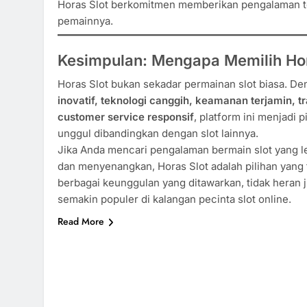
Horas Slot berkomitmen memberikan pengalaman te
pemainnya.
Kesimpulan: Mengapa Memilih Hor
Horas Slot bukan sekadar permainan slot biasa. D
inovatif, teknologi canggih, keamanan terjamin, t
customer service responsif
, platform ini menjadi p
unggul dibandingkan dengan slot lainnya.
Jika Anda mencari pengalaman bermain slot yang 
dan menyenangkan, Horas Slot adalah pilihan yang
berbagai keunggulan yang ditawarkan, tidak heran ji
semakin populer di kalangan pecinta slot online.
Read More