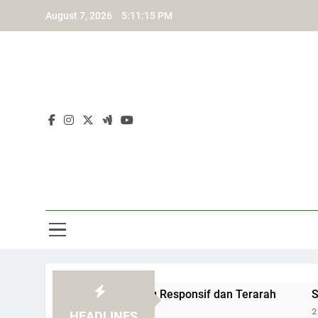
Skip
August 7, 2026
5:11:16 PM
to
content
Che
Dapatkan 
Sistem Akses yang Responsif dan Terarah
Solusi Lebah
2 Months Ago
HEADLINES