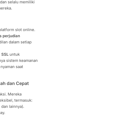
dan selalu memiliki
mereka.
atform slot online.
as perjudian
ilan dalam setiap
i SSL
untuk
anya sistem keamanan
n nyaman saat
ah dan Cepat
aksi. Mereka
ksibel, termasuk:
 dan lainnya).
ay.