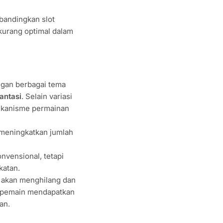
bandingkan slot
kurang optimal dalam
ngan berbagai tema
antasi
. Selain variasi
ekanisme permainan
 meningkatkan jumlah
nvensional, tetapi
katan.
 akan menghilang dan
n pemain mendapatkan
an.