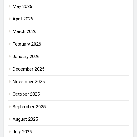
May 2026
April 2026
March 2026
February 2026
January 2026
December 2025
November 2025
October 2025
September 2025
August 2025
July 2025