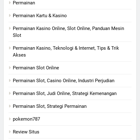
Permainan
Permainan Kartu & Kasino
Permainan Kasino Online, Slot Online, Panduan Mesin
Slot
Permainan Kasino, Teknologi & Internet, Tips & Trik
Akses
Permainan Slot Online
Permainan Slot, Casino Online, Industri Perjudian
Permainan Slot, Judi Online, Strategi Kemenangan
Permainan Slot, Strategi Permainan
pokemon787
Review Situs