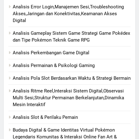
Analisis Error Login,Manajemen Sesi,Troubleshooting
Akses,Jaringan dan Konektivitas,Keamanan Akses
Digital
Analisis Gameplay Sistem Game Strategi Game Pokédex
dan Tipe Pokémon Teknik Game RPG
Analisis Perkembangan Game Digital
Analisis Permainan & Psikologi Gaming
Analisis Pola Slot Berdasarkan Waktu & Strategi Bermain
Analisis Ritme Reel,Interaksi Sistem Digital,Observasi
Multi Sesi,Struktur Permainan Berkelanjutan,Dinamika
Mesin Interaktif
Analisis Slot & Perilaku Pemain
Budaya Digital & Game Identitas Virtual Pokémon
Legendaris Komunitas & Interaksi Online Fan Art &