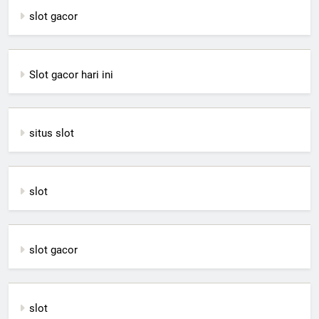
slot gacor
Slot gacor hari ini
situs slot
slot
slot gacor
slot