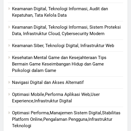
Keamanan Digital, Teknologi Informasi, Audit dan
Kepatuhan, Tata Kelola Data
Keamanan Digital, Teknologi Informasi, Sistem Proteksi
Data, Infrastruktur Cloud, Cybersecurity Modern
Keamanan Siber, Teknologi Digital, Infrastruktur Web
Kesehatan Mental Game dan Kesejahteraan Tips
Bermain Game Keseimbangan Hidup dan Game
Psikologi dalam Game
Navigasi Digital dan Akses Alternatif
Optimasi Mobile,Performa Aplikasi Web,User
Experience,Infrastruktur Digital
Optimasi Performa,Manajemen Sistem Digital,Stabilitas
Platform Online,Pengalaman Pengguna,Infrastruktur
Teknologi