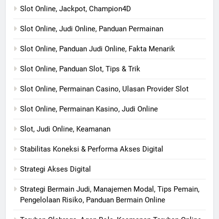
Slot Online, Jackpot, Champion4D
Slot Online, Judi Online, Panduan Permainan
Slot Online, Panduan Judi Online, Fakta Menarik
Slot Online, Panduan Slot, Tips & Trik
Slot Online, Permainan Casino, Ulasan Provider Slot
Slot Online, Permainan Kasino, Judi Online
Slot, Judi Online, Keamanan
Stabilitas Koneksi & Performa Akses Digital
Strategi Akses Digital
Strategi Bermain Judi, Manajemen Modal, Tips Pemain,
Pengelolaan Risiko, Panduan Bermain Online