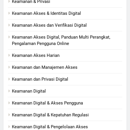
Keamanan & Privasi
Keamanan Akses & Identitas Digital
Keamanan Akses dan Verifikasi Digital
Keamanan Akses Digital, Panduan Multi Perangkat,
Pengalaman Pengguna Online
Keamanan Akses Harian
Keamanan dan Manajemen Akses
Keamanan dan Privasi Digital
Keamanan Digital
Keamanan Digital & Akses Pengguna
Keamanan Digital & Kepatuhan Regulasi
Keamanan Digital & Pengelolaan Akses