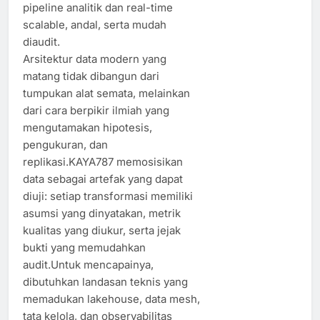
pipeline analitik dan real-time
scalable, andal, serta mudah
diaudit.
Arsitektur data modern yang
matang tidak dibangun dari
tumpukan alat semata, melainkan
dari cara berpikir ilmiah yang
mengutamakan hipotesis,
pengukuran, dan
replikasi.KAYA787 memosisikan
data sebagai artefak yang dapat
diuji: setiap transformasi memiliki
asumsi yang dinyatakan, metrik
kualitas yang diukur, serta jejak
bukti yang memudahkan
audit.Untuk mencapainya,
dibutuhkan landasan teknis yang
memadukan lakehouse, data mesh,
tata kelola, dan observabilitas