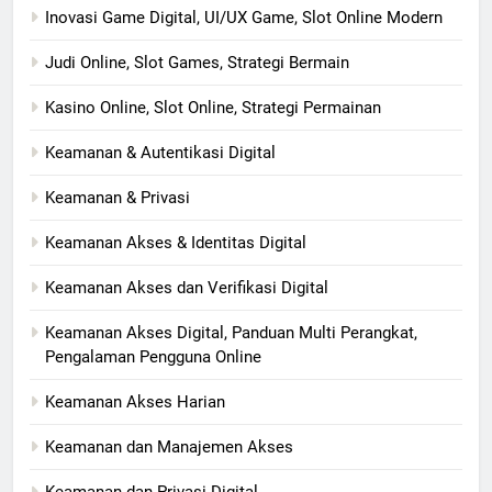
Inovasi Game Digital, UI/UX Game, Slot Online Modern
Judi Online, Slot Games, Strategi Bermain
Kasino Online, Slot Online, Strategi Permainan
Keamanan & Autentikasi Digital
Keamanan & Privasi
Keamanan Akses & Identitas Digital
Keamanan Akses dan Verifikasi Digital
Keamanan Akses Digital, Panduan Multi Perangkat,
Pengalaman Pengguna Online
Keamanan Akses Harian
Keamanan dan Manajemen Akses