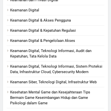
Keamanan dan Privasi Digital
Keamanan Digital
Keamanan Digital & Akses Pengguna
Keamanan Digital & Kepatuhan Regulasi
Keamanan Digital & Pengelolaan Akses
Keamanan Digital, Teknologi Informasi, Audit dan
Kepatuhan, Tata Kelola Data
Keamanan Digital, Teknologi Informasi, Sistem Proteksi
Data, Infrastruktur Cloud, Cybersecurity Modern
Keamanan Siber, Teknologi Digital, Infrastruktur Web
Kesehatan Mental Game dan Kesejahteraan Tips
Bermain Game Keseimbangan Hidup dan Game
Psikologi dalam Game