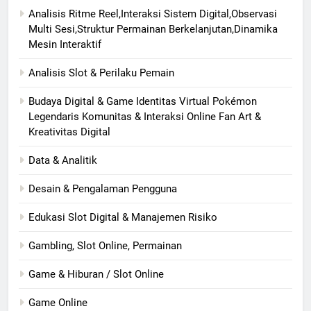
Analisis Ritme Reel,Interaksi Sistem Digital,Observasi
Multi Sesi,Struktur Permainan Berkelanjutan,Dinamika
Mesin Interaktif
Analisis Slot & Perilaku Pemain
Budaya Digital & Game Identitas Virtual Pokémon
Legendaris Komunitas & Interaksi Online Fan Art &
Kreativitas Digital
Data & Analitik
Desain & Pengalaman Pengguna
Edukasi Slot Digital & Manajemen Risiko
Gambling, Slot Online, Permainan
Game & Hiburan / Slot Online
Game Online