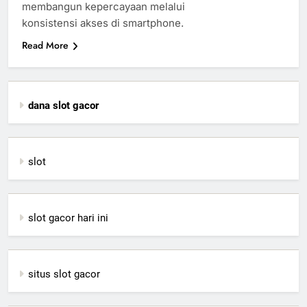
membangun kepercayaan melalui
konsistensi akses di smartphone.
Read More
dana slot gacor
slot
slot gacor hari ini
situs slot gacor