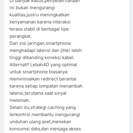
Di banyak kasus,penyederhanaan
ini bukan mengurangi
kualitas,justru meningkatkan
kenyamanan karena interaksi
terasa stabil di berbagai tipe
perangkat.
Dari sisi jaringan,smartphone
menghadapi latensi dan jitter lebih
tinggi dibanding koneksi kabel.
Alternatif Lebah4D yang optimal
untuk smartphone biasanya
meminimalkan redirect berantai
karena setiap lompatan menambah
latensi,terutama saat sinyal
melemah.
Selain itu,strategi caching yang
terkontrol membantu mengurangi
unduhan ulang aset,menekan
konsumsi data,dan menjaga akses