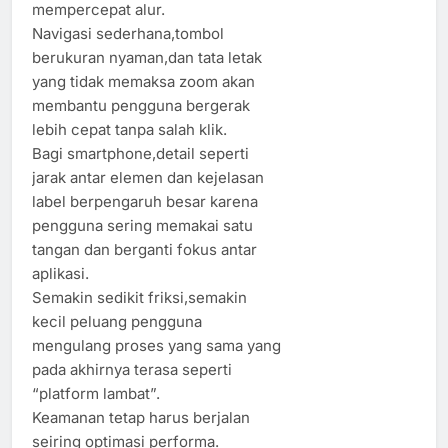
mempercepat alur.
Navigasi sederhana,tombol
berukuran nyaman,dan tata letak
yang tidak memaksa zoom akan
membantu pengguna bergerak
lebih cepat tanpa salah klik.
Bagi smartphone,detail seperti
jarak antar elemen dan kejelasan
label berpengaruh besar karena
pengguna sering memakai satu
tangan dan berganti fokus antar
aplikasi.
Semakin sedikit friksi,semakin
kecil peluang pengguna
mengulang proses yang sama yang
pada akhirnya terasa seperti
“platform lambat”.
Keamanan tetap harus berjalan
seiring optimasi performa.