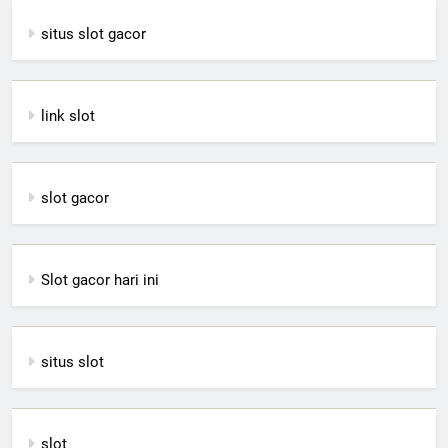
situs slot gacor
link slot
slot gacor
Slot gacor hari ini
situs slot
slot