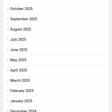
October 2025
September 2025
August 2025
July 2025
June 2025
May 2025
April 2025
March 2025
February 2025
January 2025
December 2024