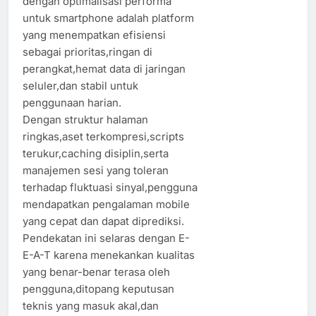
dengan optimalisasi performa
untuk smartphone adalah platform
yang menempatkan efisiensi
sebagai prioritas,ringan di
perangkat,hemat data di jaringan
seluler,dan stabil untuk
penggunaan harian.
Dengan struktur halaman
ringkas,aset terkompresi,scripts
terukur,caching disiplin,serta
manajemen sesi yang toleran
terhadap fluktuasi sinyal,pengguna
mendapatkan pengalaman mobile
yang cepat dan dapat diprediksi.
Pendekatan ini selaras dengan E-
E-A-T karena menekankan kualitas
yang benar-benar terasa oleh
pengguna,ditopang keputusan
teknis yang masuk akal,dan