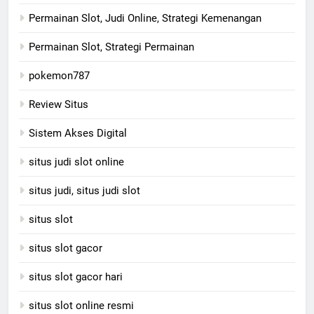
Permainan Slot, Judi Online, Strategi Kemenangan
Permainan Slot, Strategi Permainan
pokemon787
Review Situs
Sistem Akses Digital
situs judi slot online
situs judi, situs judi slot
situs slot
situs slot gacor
situs slot gacor hari
situs slot online resmi