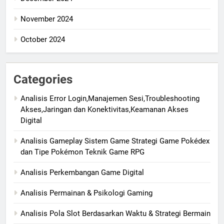
November 2024
October 2024
Categories
Analisis Error Login,Manajemen Sesi,Troubleshooting
Akses,Jaringan dan Konektivitas,Keamanan Akses
Digital
Analisis Gameplay Sistem Game Strategi Game Pokédex
dan Tipe Pokémon Teknik Game RPG
Analisis Perkembangan Game Digital
Analisis Permainan & Psikologi Gaming
Analisis Pola Slot Berdasarkan Waktu & Strategi Bermain