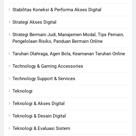
Stabilitas Koneksi & Performa Akses Digital
Strategi Akses Digital
Strategi Bermain Judi, Manajemen Modal, Tips Pemain,
Pengelolaan Risiko, Panduan Bermain Online
Taruhan Olahraga, Agen Bola, Keamanan Taruhan Online
Technology & Gaming Accessories
Technology Support & Services
Teknologi
Teknologi & Akses Digital
Teknologi & Desain Digital
Teknologi & Evaluasi Sistem