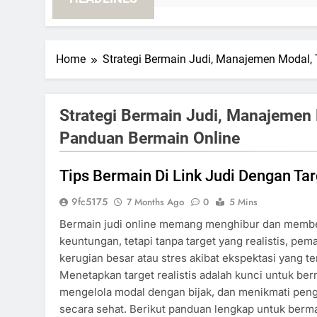
Home
Strategi Bermain Judi, Manajemen Modal, 
Strategi Bermain Judi, Manajemen 
Panduan Bermain Online
Tips Bermain Di Link Judi Dengan Tar
9fc5175
7 Months Ago
0
5 Mins
Bermain judi online memang menghibur dan membe
keuntungan, tetapi tanpa target yang realistis, pe
kerugian besar atau stres akibat ekspektasi yang ter
Menetapkan target realistis adalah kunci untuk ber
mengelola modal dengan bijak, dan menikmati pen
secara sehat. Berikut panduan lengkap untuk bermai