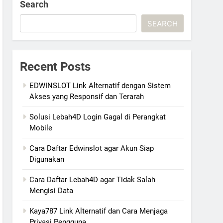
Search
SEARCH
Recent Posts
EDWINSLOT Link Alternatif dengan Sistem
Akses yang Responsif dan Terarah
Solusi Lebah4D Login Gagal di Perangkat
Mobile
Cara Daftar Edwinslot agar Akun Siap
Digunakan
Cara Daftar Lebah4D agar Tidak Salah
Mengisi Data
Kaya787 Link Alternatif dan Cara Menjaga
Privasi Pengguna