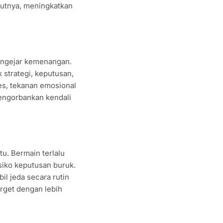
kutnya, meningkatkan
mengejar kemenangan.
strategi, keputusan,
s, tekanan emosional
mengorbankan kendali
tu. Bermain terlalu
siko keputusan buruk.
l jeda secara rutin
rget dengan lebih