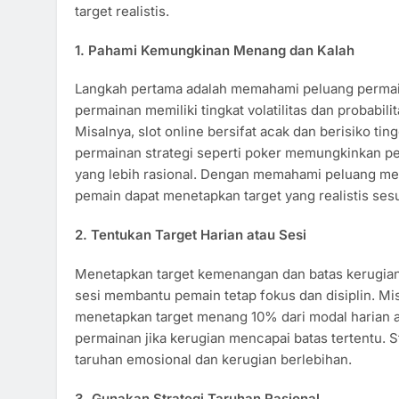
target realistis.
1. Pahami Kemungkinan Menang dan Kalah
Langkah pertama adalah memahami peluang permain
permainan memiliki tingkat volatilitas dan probabil
Misalnya, slot online bersifat acak dan berisiko tin
permainan strategi seperti poker memungkinkan p
yang lebih rasional. Dengan memahami peluang me
pemain dapat menetapkan target yang realistis sesu
2. Tentukan Target Harian atau Sesi
Menetapkan target kemenangan dan batas kerugian 
sesi membantu pemain tetap fokus dan disiplin. Mi
menetapkan target menang 10% dari modal harian 
permainan jika kerugian mencapai batas tertentu. S
taruhan emosional dan kerugian berlebihan.
3. Gunakan Strategi Taruhan Rasional