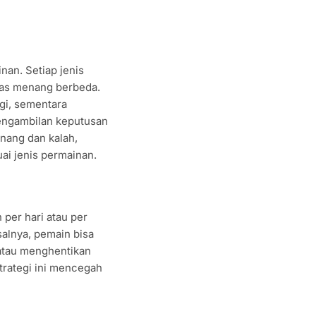
an. Setiap jenis
itas menang berbeda.
ggi, sementara
engambilan keputusan
nang dan kalah,
ai jenis permainan.
per hari atau per
salnya, pemain bisa
atau menghentikan
trategi ini mencegah