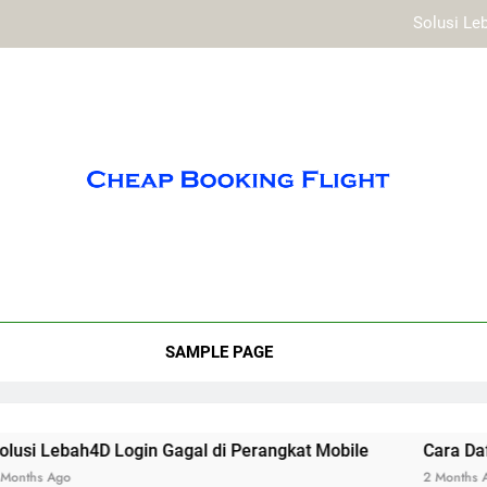
Solusi Le
Cara Daft
Cara Daftar 
EDWINSLOT Link Alternatif dengan Sis
Solusi Le
Cara Daft
ap Booking Flight
Tiket Pesawat Dengan Harga Terbaik Di Cheap Booking Flight.
Cara Daftar 
SAMPLE PAGE
4D Login Gagal di Perangkat Mobile
Cara Daftar Edwins
2 Months Ago