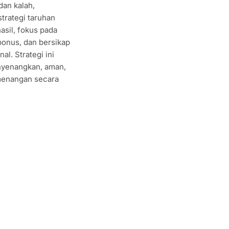
an kalah,
trategi taruhan
asil, fokus pada
onus, dan bersikap
al. Strategi ini
yenangkan, aman,
menangan secara