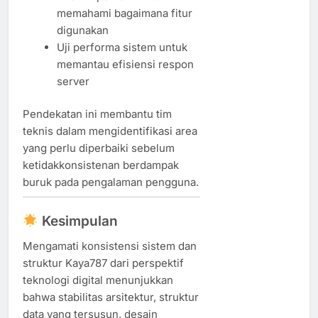
memahami bagaimana fitur
digunakan
Uji performa sistem untuk
memantau efisiensi respon
server
Pendekatan ini membantu tim
teknis dalam mengidentifikasi area
yang perlu diperbaiki sebelum
ketidakkonsistenan berdampak
buruk pada pengalaman pengguna.
Kesimpulan
Mengamati konsistensi sistem dan
struktur Kaya787 dari perspektif
teknologi digital menunjukkan
bahwa stabilitas arsitektur, struktur
data yang tersusun, desain