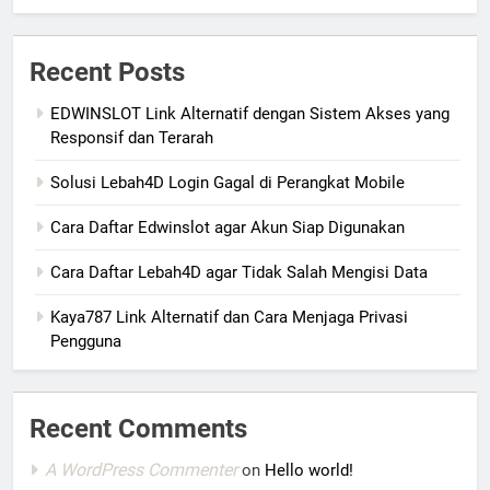
Recent Posts
EDWINSLOT Link Alternatif dengan Sistem Akses yang
Responsif dan Terarah
Solusi Lebah4D Login Gagal di Perangkat Mobile
Cara Daftar Edwinslot agar Akun Siap Digunakan
Cara Daftar Lebah4D agar Tidak Salah Mengisi Data
Kaya787 Link Alternatif dan Cara Menjaga Privasi
Pengguna
Recent Comments
A WordPress Commenter
on
Hello world!