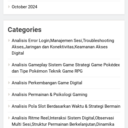
October 2024
Categories
Analisis Error Login,Manajemen Sesi,Troubleshooting
Akses,Jaringan dan Konektivitas,Keamanan Akses
Digital
Analisis Gameplay Sistem Game Strategi Game Pokédex
dan Tipe Pokémon Teknik Game RPG
Analisis Perkembangan Game Digital
Analisis Permainan & Psikologi Gaming
Analisis Pola Slot Berdasarkan Waktu & Strategi Bermain
Analisis Ritme Reel,Interaksi Sistem Digital,Observasi
Multi Sesi,Struktur Permainan Berkelanjutan,Dinamika