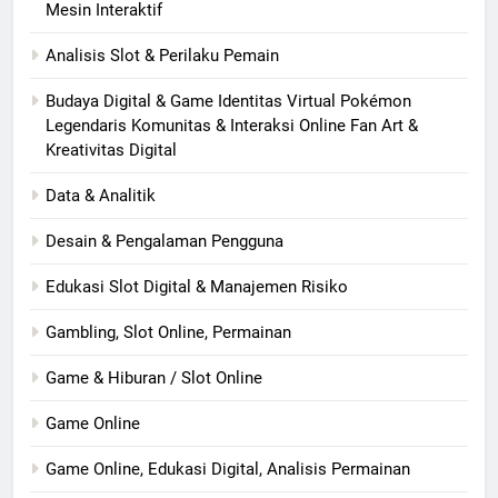
Mesin Interaktif
Analisis Slot & Perilaku Pemain
Budaya Digital & Game Identitas Virtual Pokémon
Legendaris Komunitas & Interaksi Online Fan Art &
Kreativitas Digital
Data & Analitik
Desain & Pengalaman Pengguna
Edukasi Slot Digital & Manajemen Risiko
Gambling, Slot Online, Permainan
Game & Hiburan / Slot Online
Game Online
Game Online, Edukasi Digital, Analisis Permainan