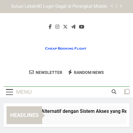
Skip
Cara Daftar Edwinslot agar Akun Siap Digunakan
to
content
Cara Daftar Lebah4D agar Tidak Salah Mengisi
Data
EDWINSLOT Link Alternatif dengan Sistem Akses
yang Responsif dan Terarah
Solusi Lebah4D Login Gagal di Perangkat Mobile
Cara Daftar Edwinslot agar Akun Siap Digunakan
Cheap Booking
Dapatkan Tiket Pesawat Dengan Harga
Cara Daftar Lebah4D agar Tidak Salah Mengisi
NEWSLETTER
RANDOM NEWS
Flight
Data
Terbaik Di Cheap Booking Flight.
MENU
WINSLOT Link Alternatif dengan Sistem Akses yang Responsi
HEADLINES
Month Ago