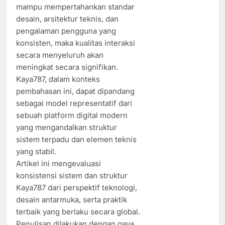
mampu mempertahankan standar
desain, arsitektur teknis, dan
pengalaman pengguna yang
konsisten, maka kualitas interaksi
secara menyeluruh akan
meningkat secara signifikan.
Kaya787, dalam konteks
pembahasan ini, dapat dipandang
sebagai model representatif dari
sebuah platform digital modern
yang mengandalkan struktur
sistem terpadu dan elemen teknis
yang stabil.
Artikel ini mengevaluasi
konsistensi sistem dan struktur
Kaya787 dari perspektif teknologi,
desain antarmuka, serta praktik
terbaik yang berlaku secara global.
Penulisan dilakukan dengan gaya