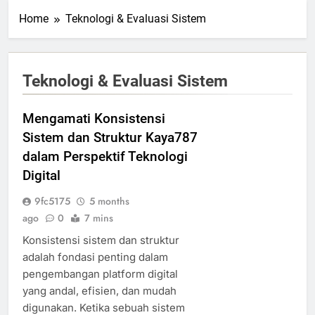
Home
Teknologi & Evaluasi Sistem
Teknologi & Evaluasi Sistem
Mengamati Konsistensi
Sistem dan Struktur Kaya787
dalam Perspektif Teknologi
Digital
9fc5175
5 months
ago
0
7 mins
Konsistensi sistem dan struktur
adalah fondasi penting dalam
pengembangan platform digital
yang andal, efisien, dan mudah
digunakan. Ketika sebuah sistem