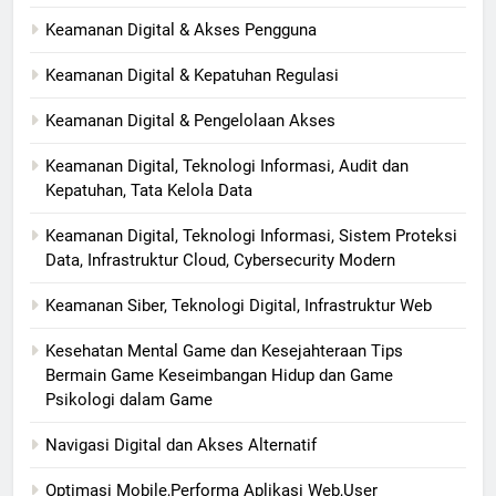
Keamanan Digital & Akses Pengguna
Keamanan Digital & Kepatuhan Regulasi
Keamanan Digital & Pengelolaan Akses
Keamanan Digital, Teknologi Informasi, Audit dan
Kepatuhan, Tata Kelola Data
Keamanan Digital, Teknologi Informasi, Sistem Proteksi
Data, Infrastruktur Cloud, Cybersecurity Modern
Keamanan Siber, Teknologi Digital, Infrastruktur Web
Kesehatan Mental Game dan Kesejahteraan Tips
Bermain Game Keseimbangan Hidup dan Game
Psikologi dalam Game
Navigasi Digital dan Akses Alternatif
Optimasi Mobile,Performa Aplikasi Web,User