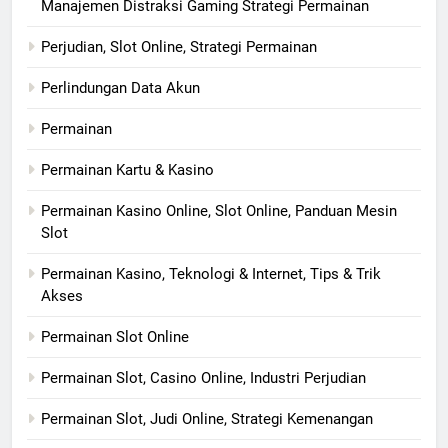
Manajemen Distraksi Gaming Strategi Permainan
Perjudian, Slot Online, Strategi Permainan
Perlindungan Data Akun
Permainan
Permainan Kartu & Kasino
Permainan Kasino Online, Slot Online, Panduan Mesin
Slot
Permainan Kasino, Teknologi & Internet, Tips & Trik
Akses
Permainan Slot Online
Permainan Slot, Casino Online, Industri Perjudian
Permainan Slot, Judi Online, Strategi Kemenangan