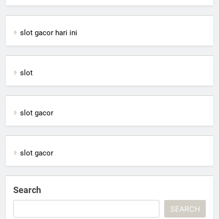
slot gacor hari ini
slot
slot gacor
slot gacor
Search
SEARCH