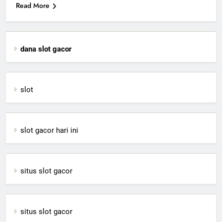
Read More
dana slot gacor
slot
slot gacor hari ini
situs slot gacor
situs slot gacor