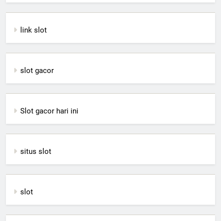
link slot
slot gacor
Slot gacor hari ini
situs slot
slot