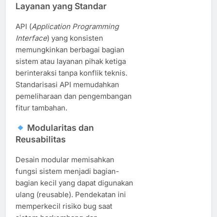
Layanan yang Standar
API (
Application Programming
Interface
) yang konsisten
memungkinkan berbagai bagian
sistem atau layanan pihak ketiga
berinteraksi tanpa konflik teknis.
Standarisasi API memudahkan
pemeliharaan dan pengembangan
fitur tambahan.
Modularitas dan
Reusabilitas
Desain modular memisahkan
fungsi sistem menjadi bagian-
bagian kecil yang dapat digunakan
ulang (reusable). Pendekatan ini
memperkecil risiko bug saat