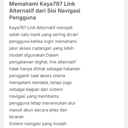
Memahami Kaya787 Link
Alternatif dari Sisi Navigasi
Pengguna
Kaya787 Link Alternatif menjadi
salah satu topik yang sering dicari
pengguna ketika ingin memahami
jalur akses cadangan yang lebih
mudah digunakan.Dalam
pengalaman digital, link alternatif
tidak hanya dilihat sebagai halaman
pengganti saat akses utama
mengalami kendala, tetapi juga
sebagai bagian dari sistem
navigasi yang membantu
pengguna tetap menemukan alur
masuk akun secara jelas dan
terarah.
Sistem navigasi yang mudah