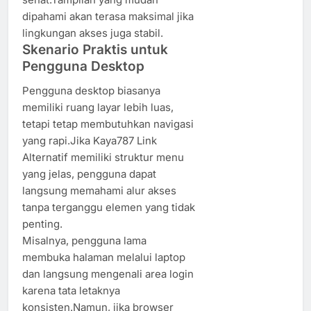
dipahami akan terasa maksimal jika
lingkungan akses juga stabil.
Skenario Praktis untuk
Pengguna Desktop
Pengguna desktop biasanya
memiliki ruang layar lebih luas,
tetapi tetap membutuhkan navigasi
yang rapi.Jika Kaya787 Link
Alternatif memiliki struktur menu
yang jelas, pengguna dapat
langsung memahami alur akses
tanpa terganggu elemen yang tidak
penting.
Misalnya, pengguna lama
membuka halaman melalui laptop
dan langsung mengenali area login
karena tata letaknya
konsisten.Namun, jika browser