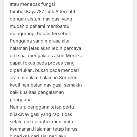
atau menebak fungsi
tombol.Kaya787 Link Alternatif
dengan sistem navigasi yang
mudah dipahami membantu
mengurangi beban tersebut.
Pengguna yang merasa alur
halaman jelas akan lebih percaya
diri saat mengakses akun.Mereka
dapat fokus pada proses yang
diperlukan, bukan pada mencari
arah di dalam halaman.Semakin
kecil hambatan navigasi, semakin
baik kualitas pengalaman
pengguna.
Namun, pengguna tetap perlu
bijak.Navigasi yang rapi tidak
selalu cukup untuk menjamin
keamanan.Halaman tetap harus
diperiksa dari sisi perilaku,