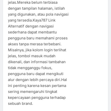
jelas.Mereka belum terbiasa
dengan tampilan halaman, istilah
yang digunakan, atau pola navigasi
yang tersedia.Kaya787 Link
Alternatif dengan navigasi
sederhana dapat membantu
pengguna baru memahami proses
akses tanpa merasa terbebani.
Misalnya, jika kolom login terlihat
jelas, tombol masuk mudah
dikenali, dan informasi tambahan
tidak mengganggu fokus,
pengguna baru dapat mengikuti
alur dengan lebih percaya diri.Hal
ini penting karena kesan pertama
sering memengaruhi tingkat
kepercayaan pengguna terhadap
sebuah brand.