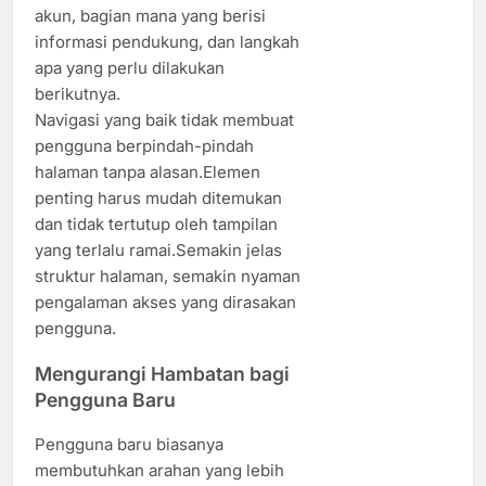
akun, bagian mana yang berisi
informasi pendukung, dan langkah
apa yang perlu dilakukan
berikutnya.
Navigasi yang baik tidak membuat
pengguna berpindah-pindah
halaman tanpa alasan.Elemen
penting harus mudah ditemukan
dan tidak tertutup oleh tampilan
yang terlalu ramai.Semakin jelas
struktur halaman, semakin nyaman
pengalaman akses yang dirasakan
pengguna.
Mengurangi Hambatan bagi
Pengguna Baru
Pengguna baru biasanya
membutuhkan arahan yang lebih