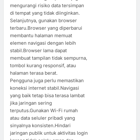
mengurangi risiko data tersimpan
di tempat yang tidak diinginkan.
Selanjutnya, gunakan browser
terbaru.Browser yang diperbarui
membantu halaman memuat
elemen navigasi dengan lebih
stabil.Browser lama dapat
membuat tampilan tidak sempurna,
tombol kurang responsif, atau
halaman terasa berat.
Pengguna juga perlu memastikan
koneksi internet stabil.Navigasi
yang baik tetap bisa terasa lambat
jika jaringan sering
terputus.Gunakan Wi-Fi rumah
atau data seluler pribadi yang
sinyalnya konsisten.Hindari
jaringan publik untuk aktivitas login