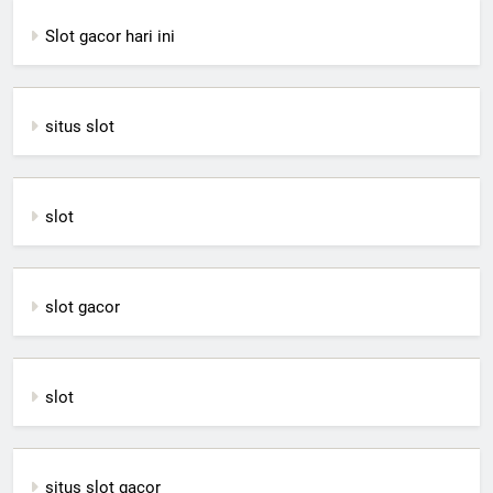
Slot gacor hari ini
situs slot
slot
slot gacor
slot
situs slot gacor