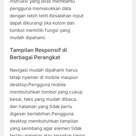
instruksi yang jelas membantu
pengguna memasukkan data
dengan lebih teliti.Kesalahan input
dapat dikurangi jika kolom dan
tombol memiliki fungsi yang
mudah dipahami.
Tampilan Responsif di
Berbagai Perangkat
Navigasi mudah dipahami harus
tetap nyaman di mobile maupun
desktop.Pengguna mobile
membutuhkan tombol yang cukup
besar, teks yang mudah dibaca,
dan halaman yang tidak perlu
digeser berlebihan.Pengguna
desktop membutuhkan tampilan
yang seimbang agar elemen tidak
terlalu melebar atau tersebar tanpa