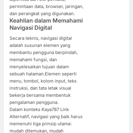
permintaan data, browser, jaringan,
dan perangkat yang digunakan.
Keahlian dalam Memahami
Navigasi Digital
Secara teknis, navigasi digital
adalah susunan elemen yang
membantu pengguna berpindah,
memahami fungsi, dan
menyelesaikan tujuan dalam
sebuah halaman.Elemen seperti
menu, tombol, kolom input, teks
instruksi, dan tata letak visual
bekerja bersama membentuk
pengalaman pengguna.
Dalam konteks Kaya787 Link
Alternatif, navigasi yang baik harus
memenuhi tiga prinsip utama:
mudah ditemukan, mudah