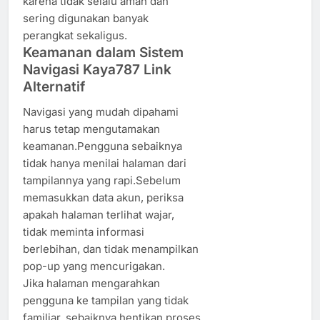
karena tidak selalu aman dan
sering digunakan banyak
perangkat sekaligus.
Keamanan dalam Sistem
Navigasi Kaya787 Link
Alternatif
Navigasi yang mudah dipahami
harus tetap mengutamakan
keamanan.Pengguna sebaiknya
tidak hanya menilai halaman dari
tampilannya yang rapi.Sebelum
memasukkan data akun, periksa
apakah halaman terlihat wajar,
tidak meminta informasi
berlebihan, dan tidak menampilkan
pop-up yang mencurigakan.
Jika halaman mengarahkan
pengguna ke tampilan yang tidak
familiar, sebaiknya hentikan proses