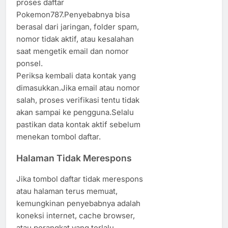
proses daftar
Pokemon787.Penyebabnya bisa
berasal dari jaringan, folder spam,
nomor tidak aktif, atau kesalahan
saat mengetik email dan nomor
ponsel.
Periksa kembali data kontak yang
dimasukkan.Jika email atau nomor
salah, proses verifikasi tentu tidak
akan sampai ke pengguna.Selalu
pastikan data kontak aktif sebelum
menekan tombol daftar.
Halaman Tidak Merespons
Jika tombol daftar tidak merespons
atau halaman terus memuat,
kemungkinan penyebabnya adalah
koneksi internet, cache browser,
atau perangkat yang terlalu