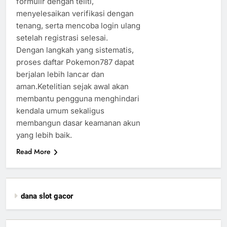
formulir dengan teliti,
menyelesaikan verifikasi dengan
tenang, serta mencoba login ulang
setelah registrasi selesai.
Dengan langkah yang sistematis,
proses daftar Pokemon787 dapat
berjalan lebih lancar dan
aman.Ketelitian sejak awal akan
membantu pengguna menghindari
kendala umum sekaligus
membangun dasar keamanan akun
yang lebih baik.
Read More
dana slot gacor