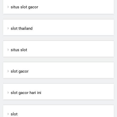
situs slot gacor
slot thailand
situs slot
slot gacor
slot gacor hari ini
slot