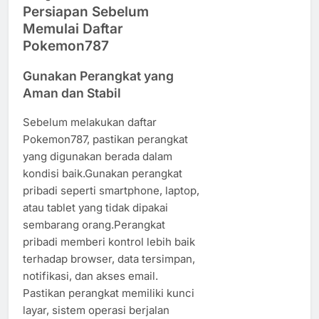
Persiapan Sebelum
Memulai Daftar
Pokemon787
Gunakan Perangkat yang
Aman dan Stabil
Sebelum melakukan daftar
Pokemon787, pastikan perangkat
yang digunakan berada dalam
kondisi baik.Gunakan perangkat
pribadi seperti smartphone, laptop,
atau tablet yang tidak dipakai
sembarang orang.Perangkat
pribadi memberi kontrol lebih baik
terhadap browser, data tersimpan,
notifikasi, dan akses email.
Pastikan perangkat memiliki kunci
layar, sistem operasi berjalan