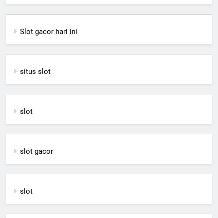
Slot gacor hari ini
situs slot
slot
slot gacor
slot