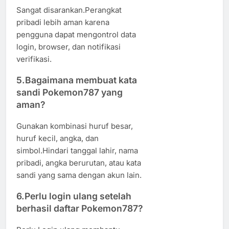
Sangat disarankan.Perangkat
pribadi lebih aman karena
pengguna dapat mengontrol data
login, browser, dan notifikasi
verifikasi.
5.Bagaimana membuat kata
sandi Pokemon787 yang
aman?
Gunakan kombinasi huruf besar,
huruf kecil, angka, dan
simbol.Hindari tanggal lahir, nama
pribadi, angka berurutan, atau kata
sandi yang sama dengan akun lain.
6.Perlu login ulang setelah
berhasil daftar Pokemon787?