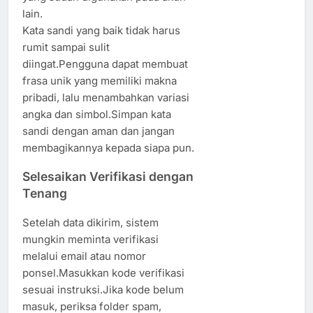
lain.
Kata sandi yang baik tidak harus
rumit sampai sulit
diingat.Pengguna dapat membuat
frasa unik yang memiliki makna
pribadi, lalu menambahkan variasi
angka dan simbol.Simpan kata
sandi dengan aman dan jangan
membagikannya kepada siapa pun.
Selesaikan Verifikasi dengan
Tenang
Setelah data dikirim, sistem
mungkin meminta verifikasi
melalui email atau nomor
ponsel.Masukkan kode verifikasi
sesuai instruksi.Jika kode belum
masuk, periksa folder spam,