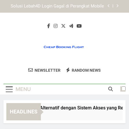
Skip
Cara Daftar Edwinslot agar Akun Siap Digunakan
to
content
Cara Daftar Lebah4D agar Tidak Salah Mengisi
Data
EDWINSLOT Link Alternatif dengan Sistem Akses
yang Responsif dan Terarah
Solusi Lebah4D Login Gagal di Perangkat Mobile
Cara Daftar Edwinslot agar Akun Siap Digunakan
Cheap Booking
Dapatkan Tiket Pesawat Dengan Harga
Cara Daftar Lebah4D agar Tidak Salah Mengisi
NEWSLETTER
RANDOM NEWS
Flight
Data
Terbaik Di Cheap Booking Flight.
MENU
DWINSLOT Link Alternatif dengan Sistem Akses yang Respons
HEADLINES
 Month Ago