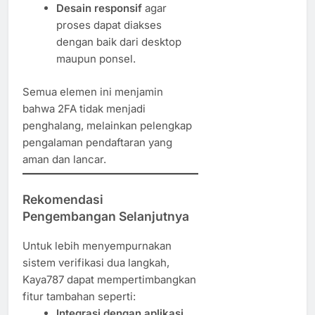
Desain responsif
agar
proses dapat diakses
dengan baik dari desktop
maupun ponsel.
Semua elemen ini menjamin
bahwa 2FA tidak menjadi
penghalang, melainkan pelengkap
pengalaman pendaftaran yang
aman dan lancar.
Rekomendasi
Pengembangan Selanjutnya
Untuk lebih menyempurnakan
sistem verifikasi dua langkah,
Kaya787 dapat mempertimbangkan
fitur tambahan seperti:
Integrasi dengan aplikasi