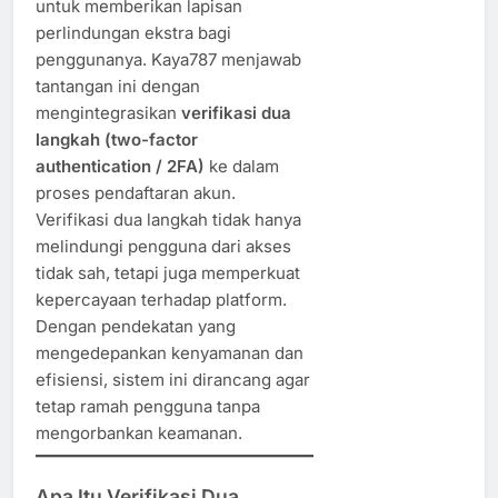
untuk memberikan lapisan
perlindungan ekstra bagi
penggunanya. Kaya787 menjawab
tantangan ini dengan
mengintegrasikan
verifikasi dua
langkah (two-factor
authentication / 2FA)
ke dalam
proses pendaftaran akun.
Verifikasi dua langkah tidak hanya
melindungi pengguna dari akses
tidak sah, tetapi juga memperkuat
kepercayaan terhadap platform.
Dengan pendekatan yang
mengedepankan kenyamanan dan
efisiensi, sistem ini dirancang agar
tetap ramah pengguna tanpa
mengorbankan keamanan.
Apa Itu Verifikasi Dua