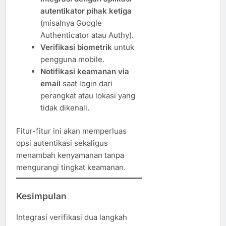
autentikator pihak ketiga
(misalnya Google
Authenticator atau Authy).
Verifikasi biometrik
untuk
pengguna mobile.
Notifikasi keamanan via
email
saat login dari
perangkat atau lokasi yang
tidak dikenali.
Fitur-fitur ini akan memperluas
opsi autentikasi sekaligus
menambah kenyamanan tanpa
mengurangi tingkat keamanan.
Kesimpulan
Integrasi verifikasi dua langkah