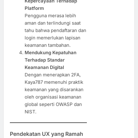
Kepercayaan Terhadap
Platform
Pengguna merasa lebih
aman dan terlindungi saat
tahu bahwa pendaftaran dan
login memerlukan lapisan
keamanan tambahan.
Mendukung Kepatuhan
Terhadap Standar
Keamanan Digital
Dengan menerapkan 2FA,
Kaya787 memenuhi praktik
keamanan yang disarankan
oleh organisasi keamanan
global seperti OWASP dan
NIST.
Pendekatan UX yang Ramah