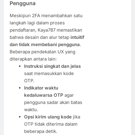
Pengguna
Meskipun 2FA menambahkan satu
langkah lagi dalam proses
pendaftaran, Kaya787 memastikan
bahwa desain dan alur tetap
intuitif
dan tidak membebani pengguna
.
Beberapa pendekatan UX yang
diterapkan antara lain:
Instruksi singkat dan jelas
saat memasukkan kode
OTP.
Indikator waktu
kedaluwarsa OTP
agar
pengguna sadar akan batas
waktu.
Opsi kirim ulang kode
jika
OTP tidak diterima dalam
beberapa detik.