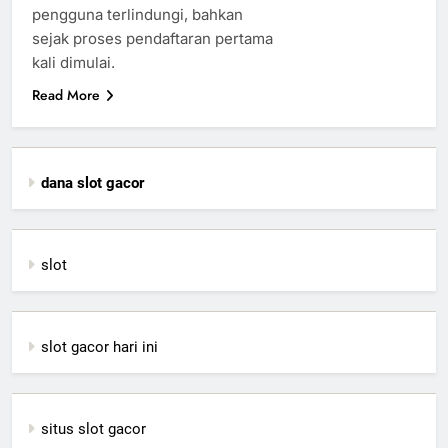
pengguna terlindungi, bahkan
sejak proses pendaftaran pertama
kali dimulai.
Read More
dana slot gacor
slot
slot gacor hari ini
situs slot gacor