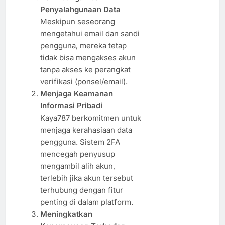
Penyalahgunaan Data
Meskipun seseorang
mengetahui email dan sandi
pengguna, mereka tetap
tidak bisa mengakses akun
tanpa akses ke perangkat
verifikasi (ponsel/email).
Menjaga Keamanan
Informasi Pribadi
Kaya787 berkomitmen untuk
menjaga kerahasiaan data
pengguna. Sistem 2FA
mencegah penyusup
mengambil alih akun,
terlebih jika akun tersebut
terhubung dengan fitur
penting di dalam platform.
Meningkatkan