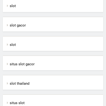
slot
slot gacor
slot
situs slot gacor
slot thailand
situs slot