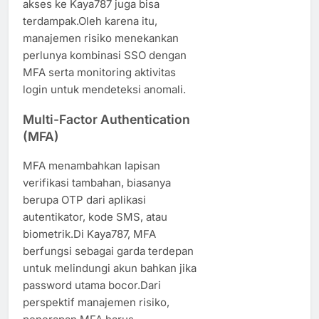
akses ke Kaya787 juga bisa
terdampak.Oleh karena itu,
manajemen risiko menekankan
perlunya kombinasi SSO dengan
MFA serta monitoring aktivitas
login untuk mendeteksi anomali.
Multi-Factor Authentication
(MFA)
MFA menambahkan lapisan
verifikasi tambahan, biasanya
berupa OTP dari aplikasi
autentikator, kode SMS, atau
biometrik.Di Kaya787, MFA
berfungsi sebagai garda terdepan
untuk melindungi akun bahkan jika
password utama bocor.Dari
perspektif manajemen risiko,