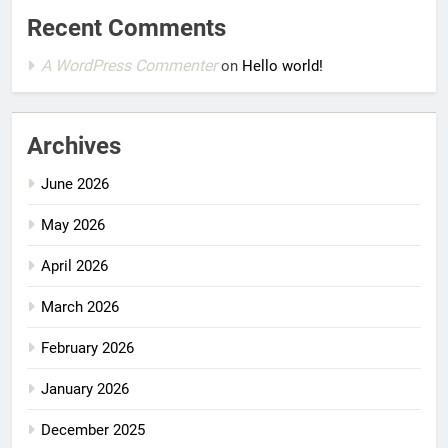
Recent Comments
A WordPress Commenter
on
Hello world!
Archives
June 2026
May 2026
April 2026
March 2026
February 2026
January 2026
December 2025