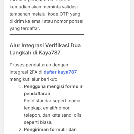
kemudian akan meminta validasi
tambahan melalui kode OTP yang
dikirim ke email atau nomor ponsel
yang terdaftar.
Alur Integrasi Verifikasi Dua
Langkah di Kaya787
Proses pendaftaran dengan
integrasi 2FA di
daftar kaya787
mengikuti alur berikut:
Pengguna mengisi formulir
pendaftaran
Field standar seperti nama
lengkap, email/nomor
telepon, dan kata sandi diisi
seperti biasa.
Pengiriman formulir dan