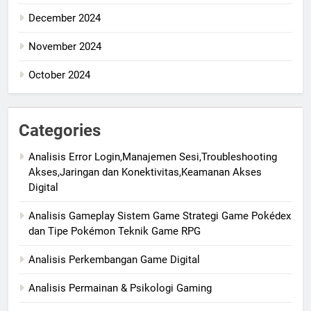
December 2024
November 2024
October 2024
Categories
Analisis Error Login,Manajemen Sesi,Troubleshooting
Akses,Jaringan dan Konektivitas,Keamanan Akses
Digital
Analisis Gameplay Sistem Game Strategi Game Pokédex
dan Tipe Pokémon Teknik Game RPG
Analisis Perkembangan Game Digital
Analisis Permainan & Psikologi Gaming