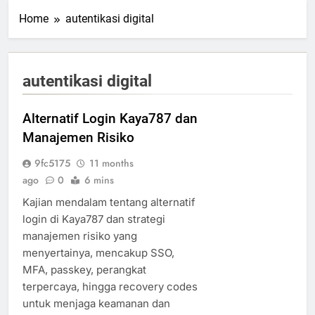
Home
autentikasi digital
autentikasi digital
Alternatif Login Kaya787 dan
Manajemen Risiko
9fc5175
11 months
ago
0
6 mins
Kajian mendalam tentang alternatif
login di Kaya787 dan strategi
manajemen risiko yang
menyertainya, mencakup SSO,
MFA, passkey, perangkat
terpercaya, hingga recovery codes
untuk menjaga keamanan dan