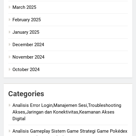
March 2025
February 2025
January 2025
December 2024
November 2024
October 2024
Categories
Analisis Error Login,Manajemen Sesi,Troubleshooting
Akses,Jaringan dan Konektivitas,Keamanan Akses
Digital
Analisis Gameplay Sistem Game Strategi Game Pokédex