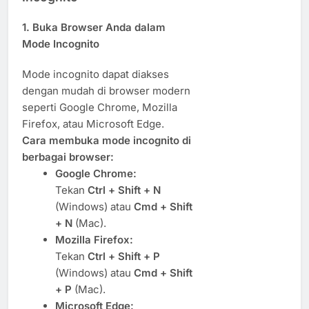
1. Buka Browser Anda dalam
Mode Incognito
Mode incognito dapat diakses
dengan mudah di browser modern
seperti Google Chrome, Mozilla
Firefox, atau Microsoft Edge.
Cara membuka mode incognito di
berbagai browser:
Google Chrome:
Tekan
Ctrl + Shift + N
(Windows) atau
Cmd + Shift
+ N
(Mac).
Mozilla Firefox:
Tekan
Ctrl + Shift + P
(Windows) atau
Cmd + Shift
+ P
(Mac).
Microsoft Edge: