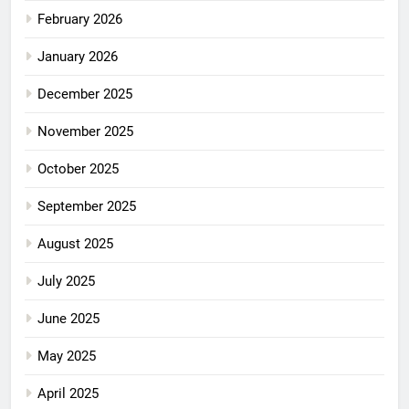
February 2026
January 2026
December 2025
November 2025
October 2025
September 2025
August 2025
July 2025
June 2025
May 2025
April 2025