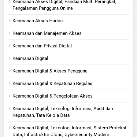
Keamanan Akses Digital, Panduan Multi Perangkat,
Pengalaman Pengguna Online
Keamanan Akses Harian
Keamanan dan Manajemen Akses
Keamanan dan Privasi Digital
Keamanan Digital
Keamanan Digital & Akses Pengguna
Keamanan Digital & Kepatuhan Regulasi
Keamanan Digital & Pengelolaan Akses
Keamanan Digital, Teknologi Informasi, Audit dan
Kepatuhan, Tata Kelola Data
Keamanan Digital, Teknologi Informasi, Sistem Proteksi
Data, Infrastruktur Cloud, Cybersecurity Modern