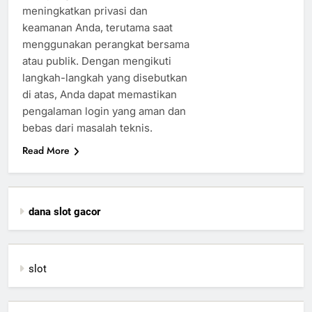
meningkatkan privasi dan
keamanan Anda, terutama saat
menggunakan perangkat bersama
atau publik. Dengan mengikuti
langkah-langkah yang disebutkan
di atas, Anda dapat memastikan
pengalaman login yang aman dan
bebas dari masalah teknis.
Read More
dana slot gacor
slot