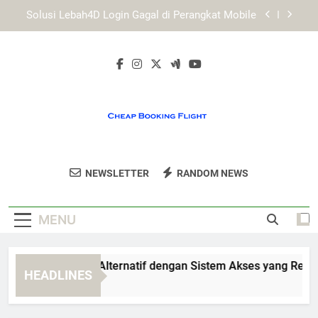
Skip
Cara Daftar Edwinslot agar Akun Siap Digunakan
to
content
Cara Daftar Lebah4D agar Tidak Salah Mengisi
Data
EDWINSLOT Link Alternatif dengan Sistem Akses
yang Responsif dan Terarah
Solusi Lebah4D Login Gagal di Perangkat Mobile
Cara Daftar Edwinslot agar Akun Siap Digunakan
Cheap Booking
Dapatkan Tiket Pesawat Dengan Harga
Cara Daftar Lebah4D agar Tidak Salah Mengisi
NEWSLETTER
RANDOM NEWS
Flight
Data
Terbaik Di Cheap Booking Flight.
MENU
WINSLOT Link Alternatif dengan Sistem Akses yang Responsi
HEADLINES
Month Ago