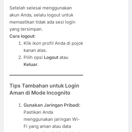
Setelah selesai menggunakan
akun Anda, selalu logout untuk
memastikan tidak ada sesi login
yang tersimpan.
Cara logout:
Klik ikon profil Anda di pojok
kanan atas.
Pilih opsi
Logout
atau
Keluar
.
Tips Tambahan untuk Login
Aman di Mode Incognito
Gunakan Jaringan Pribadi:
Pastikan Anda
menggunakan jaringan Wi-
Fi yang aman atau data