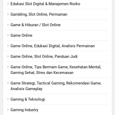
Edukasi Slot Digital & Manajemen Risiko
Gambling, Slot Online, Permainan
Game & Hiburan / Slot Online
Game Online
Game Online, Edukasi Digital, Analisis Permainan
Game Online, Slot Online, Panduan Judi
Game Online, Tips Bermain Game, Kesehatan Mental,
Gaming Sehat, Stres dan Kecemasan
Game Strategi, Tactical Gaming, Rekomendasi Game,
Analisis Gameplay
Gaming & Teknologi
Gaming Industry