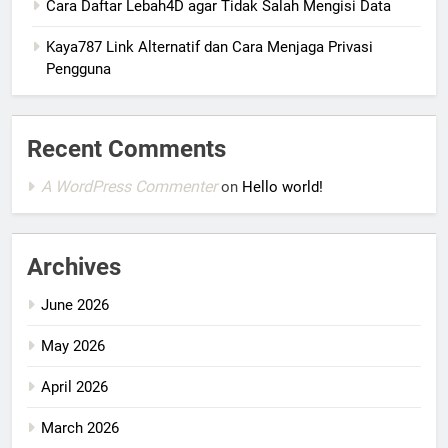
Cara Daftar Lebah4D agar Tidak Salah Mengisi Data
Kaya787 Link Alternatif dan Cara Menjaga Privasi
Pengguna
Recent Comments
A WordPress Commenter
on
Hello world!
Archives
June 2026
May 2026
April 2026
March 2026