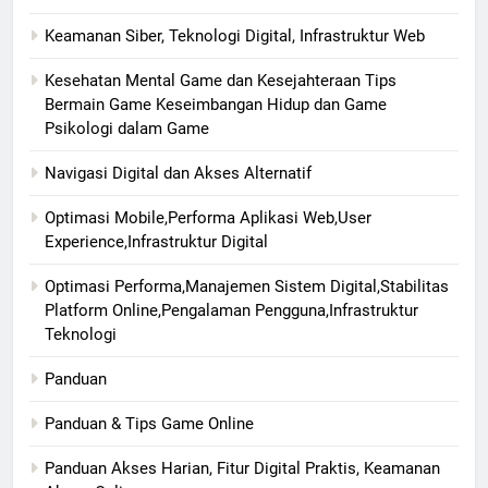
Keamanan Siber, Teknologi Digital, Infrastruktur Web
Kesehatan Mental Game dan Kesejahteraan Tips
Bermain Game Keseimbangan Hidup dan Game
Psikologi dalam Game
Navigasi Digital dan Akses Alternatif
Optimasi Mobile,Performa Aplikasi Web,User
Experience,Infrastruktur Digital
Optimasi Performa,Manajemen Sistem Digital,Stabilitas
Platform Online,Pengalaman Pengguna,Infrastruktur
Teknologi
Panduan
Panduan & Tips Game Online
Panduan Akses Harian, Fitur Digital Praktis, Keamanan