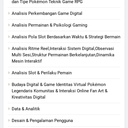
dan Tipe Pokémon Teknik Game RPG
Analisis Perkembangan Game Digital
Analisis Permainan & Psikologi Gaming
Analisis Pola Slot Berdasarkan Waktu & Strategi Bermain
Analisis Ritme Reel,Interaksi Sistem Digital,Observasi
Multi Sesi,Struktur Permainan Berkelanjutan,Dinamika
Mesin Interaktif
Analisis Slot & Perilaku Pemain
Budaya Digital & Game Identitas Virtual Pokémon
Legendaris Komunitas & Interaksi Online Fan Art &
Kreativitas Digital
Data & Analitik
Desain & Pengalaman Pengguna