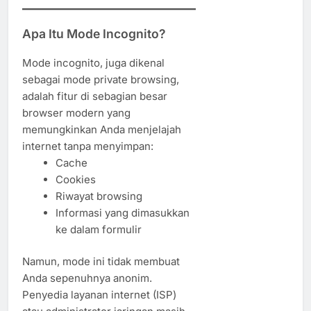
Apa Itu Mode Incognito?
Mode incognito, juga dikenal
sebagai mode private browsing,
adalah fitur di sebagian besar
browser modern yang
memungkinkan Anda menjelajah
internet tanpa menyimpan:
Cache
Cookies
Riwayat browsing
Informasi yang dimasukkan
ke dalam formulir
Namun, mode ini tidak membuat
Anda sepenuhnya anonim.
Penyedia layanan internet (ISP)