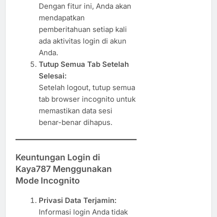
Dengan fitur ini, Anda akan
mendapatkan
pemberitahuan setiap kali
ada aktivitas login di akun
Anda.
Tutup Semua Tab Setelah
Selesai:
Setelah logout, tutup semua
tab browser incognito untuk
memastikan data sesi
benar-benar dihapus.
Keuntungan Login di
Kaya787 Menggunakan
Mode Incognito
Privasi Data Terjamin:
Informasi login Anda tidak