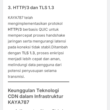
3.
HTTP/3 dan TLS 1.3
KAYA787 telah
mengimplementasikan protokol
HTTP/3
berbasis QUIC untuk
mempercepat proses handshake
jaringan serta mengurangi latensi
pada koneksi tidak stabil.Ditambah
dengan
TLS 1.3
, proses enkripsi
menjadi lebih cepat dan aman,
melindungi data pengguna dari
potensi penyusupan selama
transmisi.
Keunggulan Teknologi
CDN dalam Infrastruktur
KAYA787