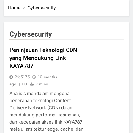
Home
Cybersecurity
Cybersecurity
Peninjauan Teknologi CDN
yang Mendukung Link
KAYA787
9fc5175
10 months
ago
0
7 mins
Analisis mendalam mengenai
penerapan teknologi Content
Delivery Network (CDN) dalam
mendukung performa, keamanan,
dan kecepatan akses link KAYA787
melalui arsitektur edge, cache, dan