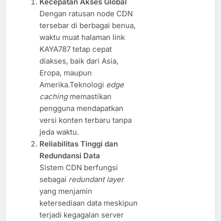
Kecepatan Akses Global
Dengan ratusan node CDN
tersebar di berbagai benua,
waktu muat halaman link
KAYA787 tetap cepat
diakses, baik dari Asia,
Eropa, maupun
Amerika.Teknologi
edge
caching
memastikan
pengguna mendapatkan
versi konten terbaru tanpa
jeda waktu.
Reliabilitas Tinggi dan
Redundansi Data
Sistem CDN berfungsi
sebagai
redundant layer
yang menjamin
ketersediaan data meskipun
terjadi kegagalan server