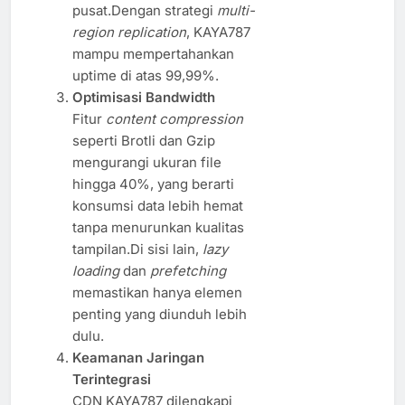
pusat.Dengan strategi
multi-
region replication
, KAYA787
mampu mempertahankan
uptime di atas 99,99%.
Optimisasi Bandwidth
Fitur
content compression
seperti Brotli dan Gzip
mengurangi ukuran file
hingga 40%, yang berarti
konsumsi data lebih hemat
tanpa menurunkan kualitas
tampilan.Di sisi lain,
lazy
loading
dan
prefetching
memastikan hanya elemen
penting yang diunduh lebih
dulu.
Keamanan Jaringan
Terintegrasi
CDN KAYA787 dilengkapi