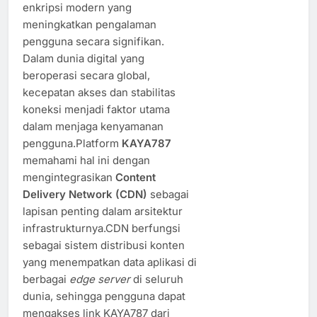
enkripsi modern yang
meningkatkan pengalaman
pengguna secara signifikan.
Dalam dunia digital yang
beroperasi secara global,
kecepatan akses dan stabilitas
koneksi menjadi faktor utama
dalam menjaga kenyamanan
pengguna.Platform
KAYA787
memahami hal ini dengan
mengintegrasikan
Content
Delivery Network (CDN)
sebagai
lapisan penting dalam arsitektur
infrastrukturnya.CDN berfungsi
sebagai sistem distribusi konten
yang menempatkan data aplikasi di
berbagai
edge server
di seluruh
dunia, sehingga pengguna dapat
mengakses link KAYA787 dari