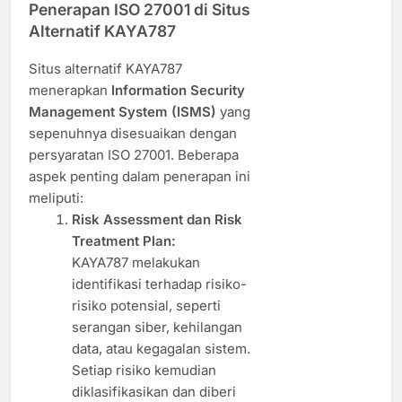
Penerapan ISO 27001 di Situs
Alternatif KAYA787
Situs alternatif KAYA787
menerapkan
Information Security
Management System (ISMS)
yang
sepenuhnya disesuaikan dengan
persyaratan ISO 27001. Beberapa
aspek penting dalam penerapan ini
meliputi:
Risk Assessment dan Risk
Treatment Plan:
KAYA787 melakukan
identifikasi terhadap risiko-
risiko potensial, seperti
serangan siber, kehilangan
data, atau kegagalan sistem.
Setiap risiko kemudian
diklasifikasikan dan diberi