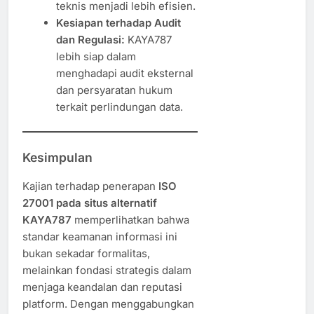
teknis menjadi lebih efisien.
Kesiapan terhadap Audit
dan Regulasi:
KAYA787
lebih siap dalam
menghadapi audit eksternal
dan persyaratan hukum
terkait perlindungan data.
Kesimpulan
Kajian terhadap penerapan
ISO
27001 pada situs alternatif
KAYA787
memperlihatkan bahwa
standar keamanan informasi ini
bukan sekadar formalitas,
melainkan fondasi strategis dalam
menjaga keandalan dan reputasi
platform. Dengan menggabungkan