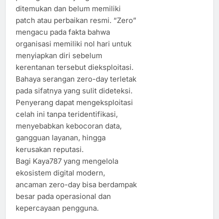
ditemukan dan belum memiliki
patch atau perbaikan resmi. “Zero”
mengacu pada fakta bahwa
organisasi memiliki nol hari untuk
menyiapkan diri sebelum
kerentanan tersebut dieksploitasi.
Bahaya serangan zero-day terletak
pada sifatnya yang sulit dideteksi.
Penyerang dapat mengeksploitasi
celah ini tanpa teridentifikasi,
menyebabkan kebocoran data,
gangguan layanan, hingga
kerusakan reputasi.
Bagi Kaya787 yang mengelola
ekosistem digital modern,
ancaman zero-day bisa berdampak
besar pada operasional dan
kepercayaan pengguna.