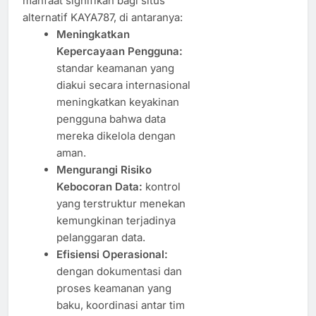
manfaat signifikan bagi situs
alternatif KAYA787, di antaranya:
Meningkatkan
Kepercayaan Pengguna:
standar keamanan yang
diakui secara internasional
meningkatkan keyakinan
pengguna bahwa data
mereka dikelola dengan
aman.
Mengurangi Risiko
Kebocoran Data:
kontrol
yang terstruktur menekan
kemungkinan terjadinya
pelanggaran data.
Efisiensi Operasional:
dengan dokumentasi dan
proses keamanan yang
baku, koordinasi antar tim