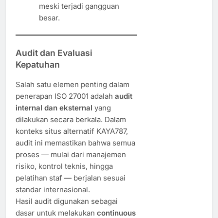
meski terjadi gangguan
besar.
Audit dan Evaluasi
Kepatuhan
Salah satu elemen penting dalam
penerapan ISO 27001 adalah
audit
internal dan eksternal
yang
dilakukan secara berkala. Dalam
konteks situs alternatif KAYA787,
audit ini memastikan bahwa semua
proses — mulai dari manajemen
risiko, kontrol teknis, hingga
pelatihan staf — berjalan sesuai
standar internasional.
Hasil audit digunakan sebagai
dasar untuk melakukan
continuous