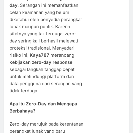
day
. Serangan ini memanfaatkan
celah keamanan yang belum
diketahui oleh penyedia perangkat
lunak maupun publik. Karena
sifatnya yang tak terduga, zero-
day sering kali berhasil melewati
proteksi tradisional. Menyadari
risiko ini,
Kaya787
merancang
kebijakan zero-day response
sebagai langkah tanggap cepat
untuk melindungi platform dan
data pengguna dari serangan yang
tidak terduga.
Apa Itu Zero-Day dan Mengapa
Berbahaya?
Zero-day merujuk pada kerentanan
perangkat lunak yang baru