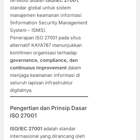
tersebut adalah
ISO/IEC 27001
,
standar global untuk sistem
manajemen keamanan informasi
(Information Security Management
System – ISMS).
Penerapan ISO 27001 pada situs
alternatif KAYA787 menunjukkan
komitmen organisasi terhadap
governance, compliance, dan
continuous improvement
dalam
menjaga keamanan informasi di
seluruh lapisan infrastruktur
digitalnya.
Pengertian dan Prinsip Dasar
ISO 27001
ISO/IEC 27001
adalah standar
internasional yang dirancang oleh