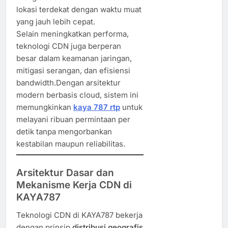
lokasi terdekat dengan waktu muat
yang jauh lebih cepat.
Selain meningkatkan performa,
teknologi CDN juga berperan
besar dalam keamanan jaringan,
mitigasi serangan, dan efisiensi
bandwidth.Dengan arsitektur
modern berbasis cloud, sistem ini
memungkinkan
kaya 787 rtp
untuk
melayani ribuan permintaan per
detik tanpa mengorbankan
kestabilan maupun reliabilitas.
Arsitektur Dasar dan
Mekanisme Kerja CDN di
KAYA787
Teknologi CDN di KAYA787 bekerja
dengan prinsip
distribusi geografis