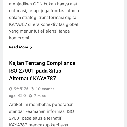
menjadikan CDN bukan hanya alat
optimasi, tetapi juga fondasi utama
dalam strategi transformasi digital
KAYA787 di era konektivitas global
yang menuntut efisiensi tanpa
kompromi.
Read More
Kajian Tentang Compliance
ISO 27001 pada Situs
Alternatif KAYA787
9fc5175
10 months
ago
0
7 mins
Artikel ini membahas penerapan
standar keamanan informasi ISO
27001 pada situs alternatif
KAYA787, mencakup kebijakan