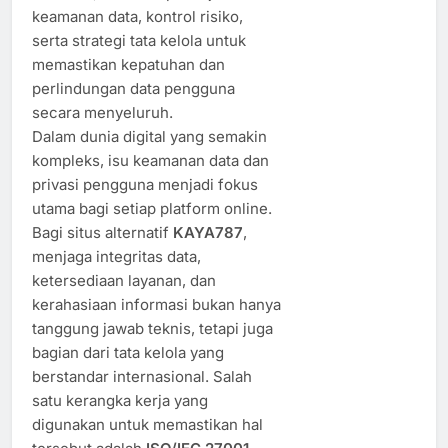
keamanan data, kontrol risiko,
serta strategi tata kelola untuk
memastikan kepatuhan dan
perlindungan data pengguna
secara menyeluruh.
Dalam dunia digital yang semakin
kompleks, isu keamanan data dan
privasi pengguna menjadi fokus
utama bagi setiap platform online.
Bagi situs alternatif
KAYA787
,
menjaga integritas data,
ketersediaan layanan, dan
kerahasiaan informasi bukan hanya
tanggung jawab teknis, tetapi juga
bagian dari tata kelola yang
berstandar internasional. Salah
satu kerangka kerja yang
digunakan untuk memastikan hal