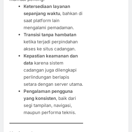
Ketersediaan layanan
sepanjang waktu
, bahkan di
saat platform lain
mengalami pemadaman.
Transisi tanpa hambatan
ketika terjadi perpindahan
akses ke situs cadangan.
Kepastian keamanan dan
data
karena sistem
cadangan juga dilengkapi
perlindungan berlapis
setara dengan server utama.
Pengalaman pengguna
yang konsisten
, baik dari
segi tampilan, navigasi,
maupun performa teknis.