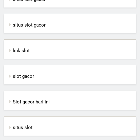
situs slot gacor
link slot
slot gacor
Slot gacor hari ini
situs slot