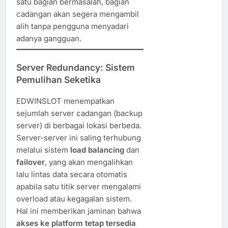
satu bagian bermasalah, bagian
cadangan akan segera mengambil
alih tanpa pengguna menyadari
adanya gangguan.
Server Redundancy: Sistem
Pemulihan Seketika
EDWINSLOT menempatkan
sejumlah server cadangan (backup
server) di berbagai lokasi berbeda.
Server-server ini saling terhubung
melalui sistem
load balancing
dan
failover
, yang akan mengalihkan
lalu lintas data secara otomatis
apabila satu titik server mengalami
overload atau kegagalan sistem.
Hal ini memberikan jaminan bahwa
akses ke platform tetap tersedia