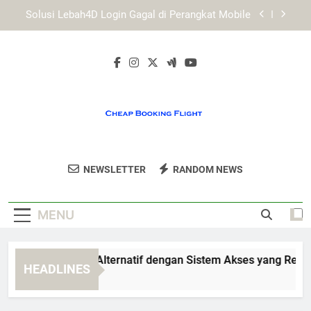
Skip
Cara Daftar Edwinslot agar Akun Siap Digunakan
to
content
Cara Daftar Lebah4D agar Tidak Salah Mengisi
Data
EDWINSLOT Link Alternatif dengan Sistem Akses
yang Responsif dan Terarah
Solusi Lebah4D Login Gagal di Perangkat Mobile
Cara Daftar Edwinslot agar Akun Siap Digunakan
Cheap Booking
Dapatkan Tiket Pesawat Dengan Harga
Cara Daftar Lebah4D agar Tidak Salah Mengisi
NEWSLETTER
RANDOM NEWS
Flight
Data
Terbaik Di Cheap Booking Flight.
MENU
WINSLOT Link Alternatif dengan Sistem Akses yang Responsi
HEADLINES
Month Ago