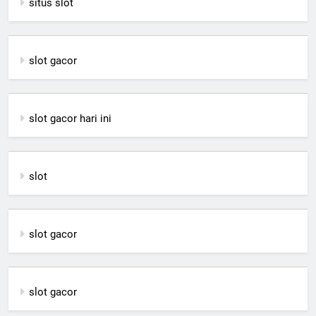
situs slot
slot gacor
slot gacor hari ini
slot
slot gacor
slot gacor