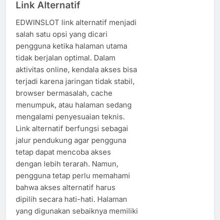
Link Alternatif
EDWINSLOT link alternatif menjadi
salah satu opsi yang dicari
pengguna ketika halaman utama
tidak berjalan optimal. Dalam
aktivitas online, kendala akses bisa
terjadi karena jaringan tidak stabil,
browser bermasalah, cache
menumpuk, atau halaman sedang
mengalami penyesuaian teknis.
Link alternatif berfungsi sebagai
jalur pendukung agar pengguna
tetap dapat mencoba akses
dengan lebih terarah. Namun,
pengguna tetap perlu memahami
bahwa akses alternatif harus
dipilih secara hati-hati. Halaman
yang digunakan sebaiknya memiliki