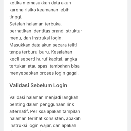
ketika memasukkan data akun
karena risiko keamanan lebih
tinggi.
Setelah halaman terbuka,
perhatikan identitas brand, struktur
menu, dan instruksi login.
Masukkan data akun secara teliti
tanpa terburu-buru. Kesalahan
kecil seperti huruf kapital, angka
tertukar, atau spasi tambahan bisa
menyebabkan proses login gagal.
Validasi Sebelum Login
Validasi halaman menjadi langkah
penting dalam penggunaan link
alternatif. Periksa apakah tampilan
halaman terlihat konsisten, apakah
instruksi login wajar, dan apakah