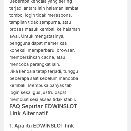
Beberapa kendala yang sering
terjadi antara lain halaman lambat,
tombol login tidak merespons,
tampilan tidak sempurna, atau
proses masuk kembali ke halaman
awal. Untuk mengatasinya,
pengguna dapat memeriksa
koneksi, memperbarui browser,
membersihkan cache, atau
mencoba perangkat lain.
Jika kendala tetap terjadi, tunggu
beberapa saat sebelum mencoba
kembali. Membuka banyak tab
login sekaligus justru dapat
membuat sesi akses tidak stabil.
FAQ Seputar EDWINSLOT
Link Alternatif
1. Apa itu EDWINSLOT link