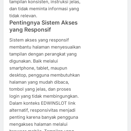
tampilan konsisten, instruksi jelas,
dan tidak meminta informasi yang
tidak relevan.
Pentingnya Sistem Akses
yang Responsif
Sistem akses yang responsif
membantu halaman menyesuaikan
tampilan dengan perangkat yang
digunakan. Baik melalui
smartphone, tablet, maupun
desktop, pengguna membutuhkan
halaman yang mudah dibaca,
tombol yang jelas, dan proses
login yang tidak membingungkan.
Dalam konteks EDWINSLOT link
alternatif, responsivitas menjadi
penting karena banyak pengguna
mengakses halaman melalui