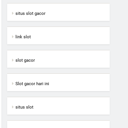
situs slot gacor
link slot
slot gacor
Slot gacor hari ini
situs slot