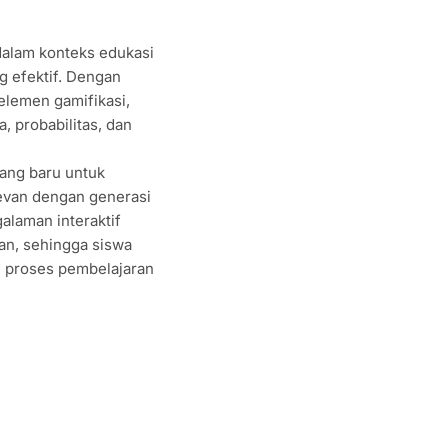
 dalam konteks edukasi
ng efektif. Dengan
elemen gamifikasi,
 probabilitas, dan
ang baru untuk
levan dengan generasi
galaman interaktif
an, sehingga siswa
i proses pembelajaran