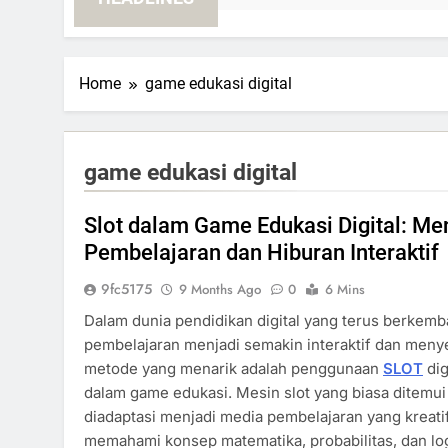
Home
game edukasi digital
game edukasi digital
Slot dalam Game Edukasi Digital: M
Pembelajaran dan Hiburan Interaktif
9fc5175
9 Months Ago
0
6 Mins
Dalam dunia pendidikan digital yang terus berkemb
pembelajaran menjadi semakin interaktif dan meny
metode yang menarik adalah penggunaan
SLOT
dig
dalam game edukasi. Mesin slot yang biasa ditemui 
diadaptasi menjadi media pembelajaran yang kreat
memahami konsep matematika, probabilitas, dan log