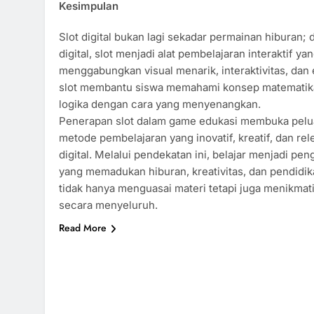
Kesimpulan
Slot digital bukan lagi sekadar permainan hiburan;
digital, slot menjadi alat pembelajaran interaktif ya
menggabungkan visual menarik, interaktivitas, dan 
slot membantu siswa memahami konsep matematika,
logika dengan cara yang menyenangkan.
Penerapan slot dalam game edukasi membuka pelu
metode pembelajaran yang inovatif, kreatif, dan re
digital. Melalui pendekatan ini, belajar menjadi pen
yang memadukan hiburan, kreativitas, dan pendidik
tidak hanya menguasai materi tetapi juga menikmat
secara menyeluruh.
Read More