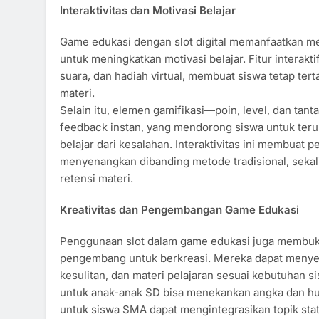
Interaktivitas dan Motivasi Belajar
Game edukasi dengan slot digital memanfaatkan m
untuk meningkatkan motivasi belajar. Fitur interaktif
suara, dan hadiah virtual, membuat siswa tetap tert
materi.
Selain itu, elemen gamifikasi—poin, level, dan t
feedback instan, yang mendorong siswa untuk ter
belajar dari kesalahan. Interaktivitas ini membuat p
menyenangkan dibanding metode tradisional, seka
retensi materi.
Kreativitas dan Pengembangan Game Edukasi
Penggunaan slot dalam game edukasi juga membuk
pengembang untuk berkreasi. Mereka dapat menyes
kesulitan, dan materi pelajaran sesuai kebutuhan si
untuk anak-anak SD bisa menekankan angka dan hur
untuk siswa SMA dapat mengintegrasikan topik statis