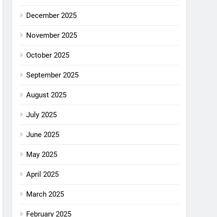
December 2025
November 2025
October 2025
September 2025
August 2025
July 2025
June 2025
May 2025
April 2025
March 2025
February 2025