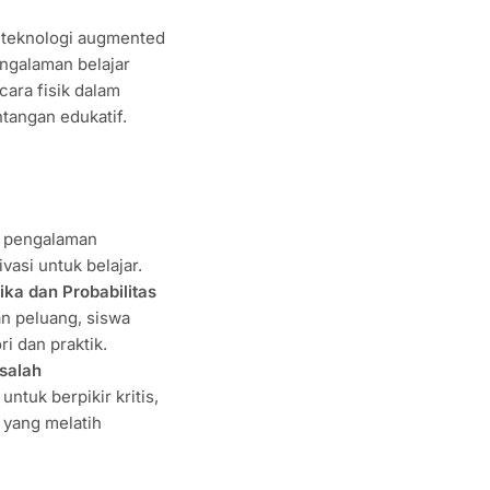
an teknologi augmented
pengalaman belajar
ara fisik dalam
tangan edukatif.
i pengalaman
asi untuk belajar.
a dan Probabilitas
n peluang, siswa
 dan praktik.
salah
tuk berpikir kritis,
 yang melatih