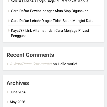
Solusi Lebah4D Login Gagal di Perangkat Mobile
Cara Daftar Edwinslot agar Akun Siap Digunakan
Cara Daftar Lebah4D agar Tidak Salah Mengisi Data
Kaya787 Link Alternatif dan Cara Menjaga Privasi
Pengguna
Recent Comments
A WordPress Commenter
on
Hello world!
Archives
June 2026
May 2026