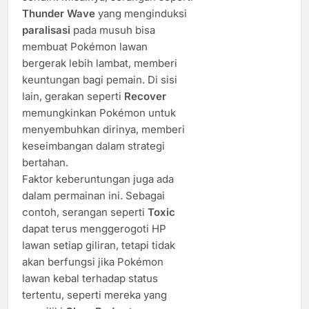
Thunder Wave
yang menginduksi
paralisasi
pada musuh bisa
membuat Pokémon lawan
bergerak lebih lambat, memberi
keuntungan bagi pemain. Di sisi
lain, gerakan seperti
Recover
memungkinkan Pokémon untuk
menyembuhkan dirinya, memberi
keseimbangan dalam strategi
bertahan.
Faktor keberuntungan juga ada
dalam permainan ini. Sebagai
contoh, serangan seperti
Toxic
dapat terus menggerogoti HP
lawan setiap giliran, tetapi tidak
akan berfungsi jika Pokémon
lawan kebal terhadap status
tertentu, seperti mereka yang