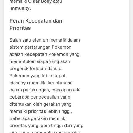
memiliki
Clear Body
atau
Immunity
.
Peran Kecepatan dan
Prioritas
Salah satu elemen menarik dalam
sistem pertarungan Pokémon
adalah
kecepatan
Pokémon yang
menentukan siapa yang akan
bergerak terlebih dahulu.
Pokémon yang lebih cepat
biasanya memiliki keuntungan
dalam pertarungan, meskipun ada
beberapa pengecualian yang
ditentukan oleh gerakan yang
memiliki
prioritas lebih tinggi
.
Beberapa gerakan memiliki
prioritas yang lebih tinggi dari yang
lain, yang memungkinkan mereka