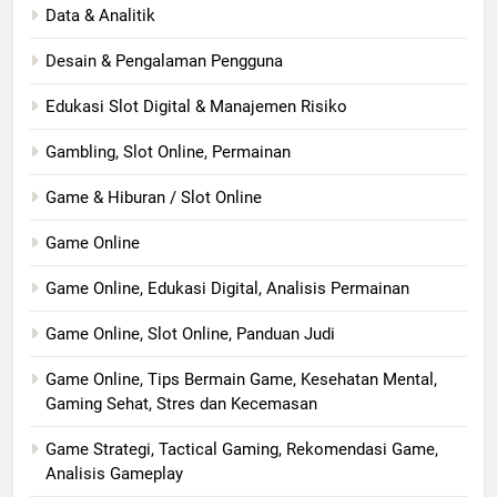
Data & Analitik
Desain & Pengalaman Pengguna
Edukasi Slot Digital & Manajemen Risiko
Gambling, Slot Online, Permainan
Game & Hiburan / Slot Online
Game Online
Game Online, Edukasi Digital, Analisis Permainan
Game Online, Slot Online, Panduan Judi
Game Online, Tips Bermain Game, Kesehatan Mental,
Gaming Sehat, Stres dan Kecemasan
Game Strategi, Tactical Gaming, Rekomendasi Game,
Analisis Gameplay