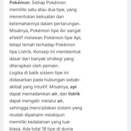
Pokémon
. Setiap Pokémon
memiliki satu atau dua tipe, yang
menentukan kekuatan dan
kelemahannya dalam pertarungan.
Misalnya, Pokémon tipe Air sangat
efektif melawan Pokémon tipe Api,
tetapi lemah terhadap Pokémon
tipe Listrik. Konsep ini membentuk
dasar dari banyak strategi yang
diterapkan oleh pemain.
Logika di balik sistem tipe ini
didasarkan pada hubungan sebab-
akibat yang intuitif. Misalnya,
api
dapat memadamkan
air
, dan
listrik
dapat mengalir melalui
air
,
sehingga menciptakan sistem yang
mudah dipahami meskipun
memiliki kedalaman yang luar
biasa. Ada total 18 tipe di dunia