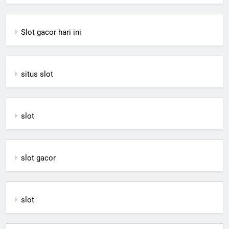
Slot gacor hari ini
situs slot
slot
slot gacor
slot