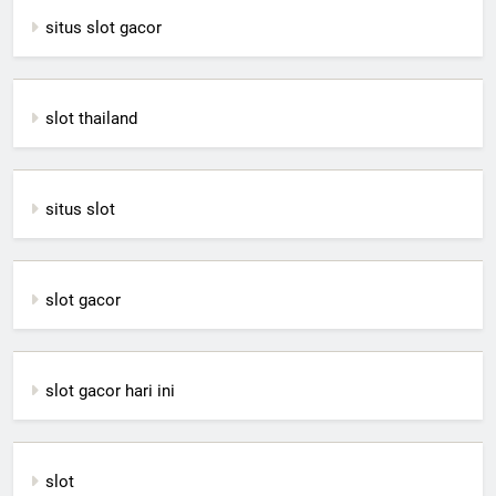
situs slot gacor
slot thailand
situs slot
slot gacor
slot gacor hari ini
slot