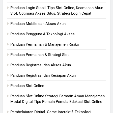
Panduan Login Stabil, Tips Slot Online, Keamanan Akun
Slot, Optimasi Akses Situs, Strategi Login Cepat
Panduan Mobile dan Akses Akun
Panduan Pengguna & Teknologi Akses
Panduan Permainan & Manajemen Risiko
Panduan Permainan & Strategi Slot
Panduan Registrasi dan Akses Akun
Panduan Registrasi dan Kesiapan Akun
Panduan Slot Online
Panduan Slot Online Strategi Bermain Aman Manajemen
Modal Digital Tips Pemain Pemula Edukasi Slot Online
Pembelajaran Digital, Game Interaktif, Teknologi