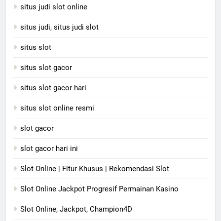
situs judi slot online
situs judi, situs judi slot
situs slot
situs slot gacor
situs slot gacor hari
situs slot online resmi
slot gacor
slot gacor hari ini
Slot Online | Fitur Khusus | Rekomendasi Slot
Slot Online Jackpot Progresif Permainan Kasino
Slot Online, Jackpot, Champion4D