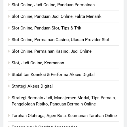
Slot Online, Judi Online, Panduan Permainan
Slot Online, Panduan Judi Online, Fakta Menarik
Slot Online, Panduan Slot, Tips & Trik
Slot Online, Permainan Casino, Ulasan Provider Slot
Slot Online, Permainan Kasino, Judi Online
Slot, Judi Online, Keamanan
Stabilitas Koneksi & Performa Akses Digital
Strategi Akses Digital
Strategi Bermain Judi, Manajemen Modal, Tips Pemain,
Pengelolaan Risiko, Panduan Bermain Online
Taruhan Olahraga, Agen Bola, Keamanan Taruhan Online