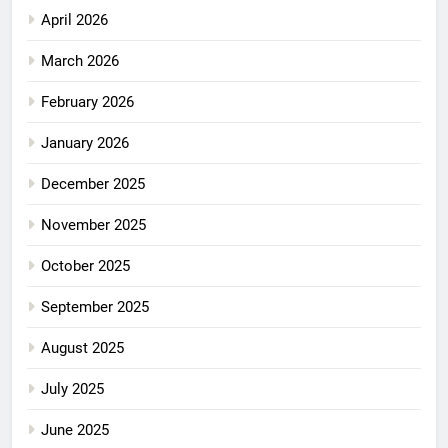
April 2026
March 2026
February 2026
January 2026
December 2025
November 2025
October 2025
September 2025
August 2025
July 2025
June 2025