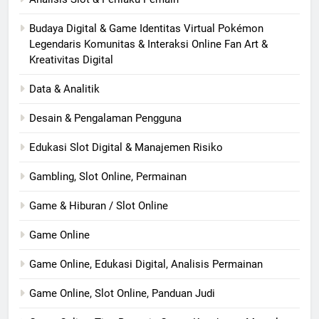
Budaya Digital & Game Identitas Virtual Pokémon
Legendaris Komunitas & Interaksi Online Fan Art &
Kreativitas Digital
Data & Analitik
Desain & Pengalaman Pengguna
Edukasi Slot Digital & Manajemen Risiko
Gambling, Slot Online, Permainan
Game & Hiburan / Slot Online
Game Online
Game Online, Edukasi Digital, Analisis Permainan
Game Online, Slot Online, Panduan Judi