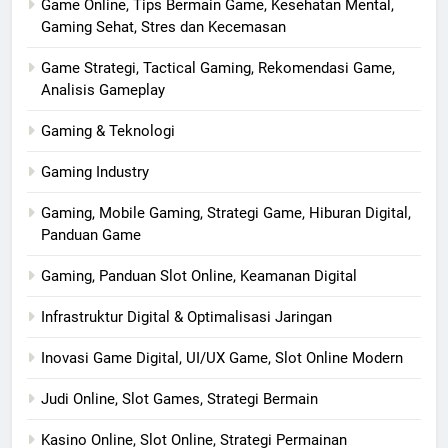
Game Online, Tips Bermain Game, Kesehatan Mental,
Gaming Sehat, Stres dan Kecemasan
Game Strategi, Tactical Gaming, Rekomendasi Game,
Analisis Gameplay
Gaming & Teknologi
Gaming Industry
Gaming, Mobile Gaming, Strategi Game, Hiburan Digital,
Panduan Game
Gaming, Panduan Slot Online, Keamanan Digital
Infrastruktur Digital & Optimalisasi Jaringan
Inovasi Game Digital, UI/UX Game, Slot Online Modern
Judi Online, Slot Games, Strategi Bermain
Kasino Online, Slot Online, Strategi Permainan