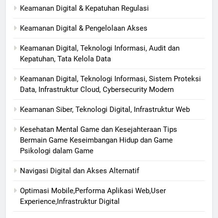
Keamanan Digital & Kepatuhan Regulasi
Keamanan Digital & Pengelolaan Akses
Keamanan Digital, Teknologi Informasi, Audit dan
Kepatuhan, Tata Kelola Data
Keamanan Digital, Teknologi Informasi, Sistem Proteksi
Data, Infrastruktur Cloud, Cybersecurity Modern
Keamanan Siber, Teknologi Digital, Infrastruktur Web
Kesehatan Mental Game dan Kesejahteraan Tips
Bermain Game Keseimbangan Hidup dan Game
Psikologi dalam Game
Navigasi Digital dan Akses Alternatif
Optimasi Mobile,Performa Aplikasi Web,User
Experience,Infrastruktur Digital