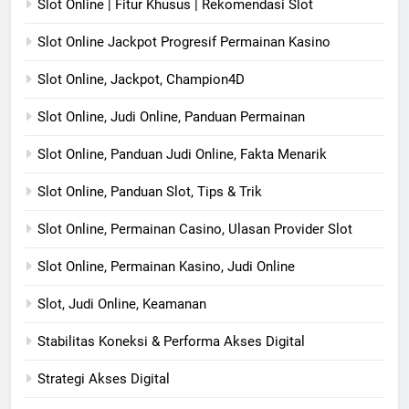
Slot Online | Fitur Khusus | Rekomendasi Slot
Slot Online Jackpot Progresif Permainan Kasino
Slot Online, Jackpot, Champion4D
Slot Online, Judi Online, Panduan Permainan
Slot Online, Panduan Judi Online, Fakta Menarik
Slot Online, Panduan Slot, Tips & Trik
Slot Online, Permainan Casino, Ulasan Provider Slot
Slot Online, Permainan Kasino, Judi Online
Slot, Judi Online, Keamanan
Stabilitas Koneksi & Performa Akses Digital
Strategi Akses Digital