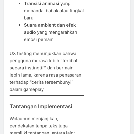
Transisi animasi
yang
menandai babak atau tingkat
baru
Suara ambient dan efek
audio
yang mengarahkan
emosi pemain
UX testing menunjukkan bahwa
pengguna merasa lebih “terlibat
secara instingtif” dan bermain
lebih lama, karena rasa penasaran
terhadap “cerita tersembunyi”
dalam gameplay.
Tantangan Implementasi
Walaupun menjanjikan,
pendekatan tanpa teks juga
memiliki tantangan, antara lain: