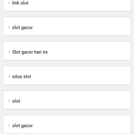
link slot
slot gacor
Slot gacor hari ini
situs slot
slot
slot gacor