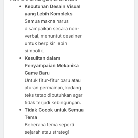
Kebutuhan Desain Visual
yang Lebih Kompleks
Semua makna harus
disampaikan secara non-
verbal, menuntut desainer
untuk berpikir lebih
simbolik.
Kesulitan dalam
Penyampaian Mekanika
Game Baru
Untuk fitur-fitur baru atau
aturan permainan, kadang
teks tetap dibutuhkan agar
tidak terjadi kebingungan.
Tidak Cocok untuk Semua
Tema
Beberapa tema seperti
sejarah atau strategi