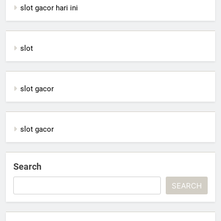
slot gacor hari ini
slot
slot gacor
slot gacor
Search
SEARCH