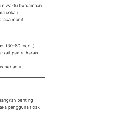
lam waktu bersamaan
ma sekali
erapa menit
at (30–60 menit).
erkait pemeliharaan
s berlanjut.
langkah penting
maka pengguna tidak