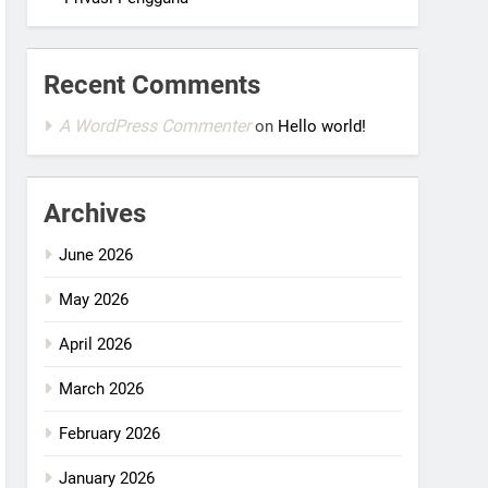
Recent Comments
A WordPress Commenter
on
Hello world!
Archives
June 2026
May 2026
April 2026
March 2026
February 2026
January 2026