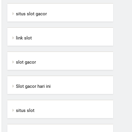
situs slot gacor
link slot
slot gacor
Slot gacor hari ini
situs slot