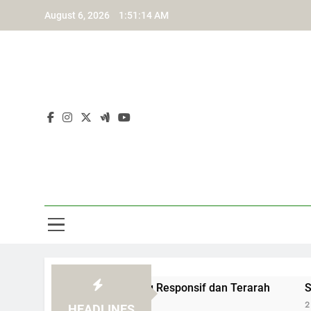
Skip
August 6, 2026
1:51:15 AM
to
content
Che
Dapatkan 
 Sistem Akses yang Responsif dan Terarah
Solusi Lebah
2 Months Ago
HEADLINES