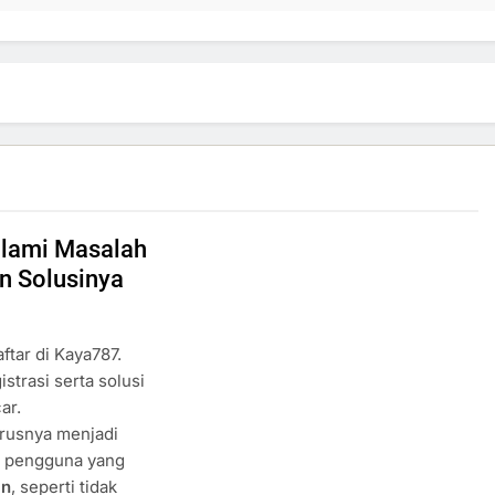
lami Masalah
n Solusinya
tar di Kaya787.
trasi serta solusi
ar.
rusnya menjadi
t pengguna yang
an
, seperti tidak