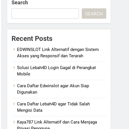
Search
SEARCH
Recent Posts
EDWINSLOT Link Alternatif dengan Sistem
Akses yang Responsif dan Terarah
Solusi Lebah4D Login Gagal di Perangkat
Mobile
Cara Daftar Edwinslot agar Akun Siap
Digunakan
Cara Daftar Lebah4D agar Tidak Salah
Mengisi Data
Kaya787 Link Alternatif dan Cara Menjaga
Privasi Pengguna