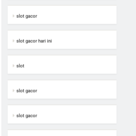
slot gacor
slot gacor hari ini
slot
slot gacor
slot gacor