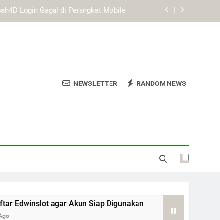
bah4D Login Gagal di Perangkat Mobile
ar Edwinslot agar Akun Siap Digunakan
Lebah4D agar Tidak Salah Mengisi Data
tem Akses yang Responsif dan Terarah
NEWSLETTER
RANDOM NEWS
bah4D Login Gagal di Perangkat Mobile
ar Edwinslot agar Akun Siap Digunakan
Lebah4D agar Tidak Salah Mengisi Data
lot agar Akun Siap Digunakan
Cara Daftar Lebah4D agar
2 Months Ago