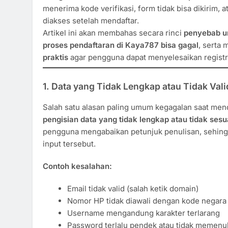
menerima kode verifikasi, form tidak bisa dikirim, a
diakses setelah mendaftar.
Artikel ini akan membahas secara rinci
penyebab 
proses pendaftaran di Kaya787 bisa gagal
, serta
praktis
agar pengguna dapat menyelesaikan registr
1.
Data yang Tidak Lengkap atau Tidak Vali
Salah satu alasan paling umum kegagalan saat mend
pengisian data yang tidak lengkap atau tidak sesu
pengguna mengabaikan petunjuk penulisan, sehin
input tersebut.
Contoh kesalahan:
Email tidak valid (salah ketik domain)
Nomor HP tidak diawali dengan kode negara
Username mengandung karakter terlarang
Password terlalu pendek atau tidak memenu