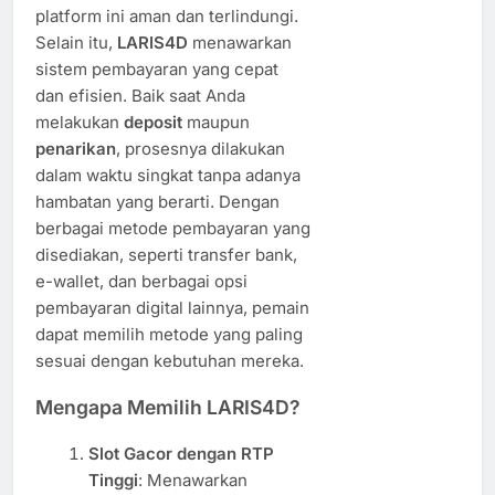
platform ini aman dan terlindungi.
Selain itu,
LARIS4D
menawarkan
sistem pembayaran yang cepat
dan efisien. Baik saat Anda
melakukan
deposit
maupun
penarikan
, prosesnya dilakukan
dalam waktu singkat tanpa adanya
hambatan yang berarti. Dengan
berbagai metode pembayaran yang
disediakan, seperti transfer bank,
e-wallet, dan berbagai opsi
pembayaran digital lainnya, pemain
dapat memilih metode yang paling
sesuai dengan kebutuhan mereka.
Mengapa Memilih LARIS4D?
Slot Gacor dengan RTP
Tinggi
: Menawarkan