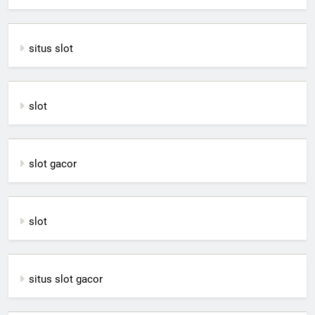
situs slot
slot
slot gacor
slot
situs slot gacor