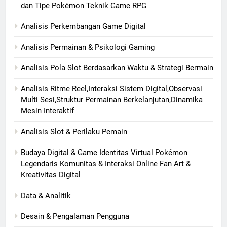
dan Tipe Pokémon Teknik Game RPG
Analisis Perkembangan Game Digital
Analisis Permainan & Psikologi Gaming
Analisis Pola Slot Berdasarkan Waktu & Strategi Bermain
Analisis Ritme Reel,Interaksi Sistem Digital,Observasi
Multi Sesi,Struktur Permainan Berkelanjutan,Dinamika
Mesin Interaktif
Analisis Slot & Perilaku Pemain
Budaya Digital & Game Identitas Virtual Pokémon
Legendaris Komunitas & Interaksi Online Fan Art &
Kreativitas Digital
Data & Analitik
Desain & Pengalaman Pengguna