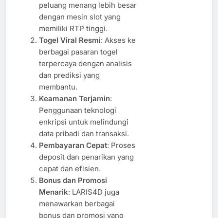
peluang menang lebih besar
dengan mesin slot yang
memiliki RTP tinggi.
Togel Viral Resmi
: Akses ke
berbagai pasaran togel
terpercaya dengan analisis
dan prediksi yang
membantu.
Keamanan Terjamin
:
Penggunaan teknologi
enkripsi untuk melindungi
data pribadi dan transaksi.
Pembayaran Cepat
: Proses
deposit dan penarikan yang
cepat dan efisien.
Bonus dan Promosi
Menarik
: LARIS4D juga
menawarkan berbagai
bonus dan promosi yang