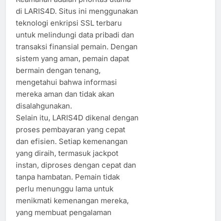
di LARIS4D. Situs ini menggunakan
teknologi enkripsi SSL terbaru
untuk melindungi data pribadi dan
transaksi finansial pemain. Dengan
sistem yang aman, pemain dapat
bermain dengan tenang,
mengetahui bahwa informasi
mereka aman dan tidak akan
disalahgunakan.
Selain itu, LARIS4D dikenal dengan
proses pembayaran yang cepat
dan efisien. Setiap kemenangan
yang diraih, termasuk jackpot
instan, diproses dengan cepat dan
tanpa hambatan. Pemain tidak
perlu menunggu lama untuk
menikmati kemenangan mereka,
yang membuat pengalaman