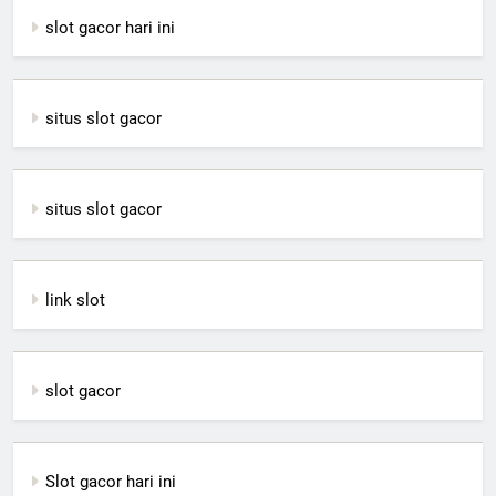
slot gacor hari ini
situs slot gacor
situs slot gacor
link slot
slot gacor
Slot gacor hari ini