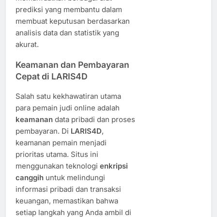
prediksi yang membantu dalam
membuat keputusan berdasarkan
analisis data dan statistik yang
akurat.
Keamanan dan Pembayaran
Cepat di LARIS4D
Salah satu kekhawatiran utama
para pemain judi online adalah
keamanan
data pribadi dan proses
pembayaran. Di
LARIS4D
,
keamanan pemain menjadi
prioritas utama. Situs ini
menggunakan teknologi
enkripsi
canggih
untuk melindungi
informasi pribadi dan transaksi
keuangan, memastikan bahwa
setiap langkah yang Anda ambil di