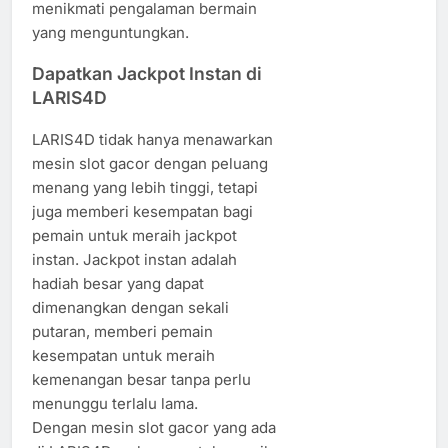
menikmati pengalaman bermain
yang menguntungkan.
Dapatkan Jackpot Instan di
LARIS4D
LARIS4D tidak hanya menawarkan
mesin slot gacor dengan peluang
menang yang lebih tinggi, tetapi
juga memberi kesempatan bagi
pemain untuk meraih jackpot
instan. Jackpot instan adalah
hadiah besar yang dapat
dimenangkan dengan sekali
putaran, memberi pemain
kesempatan untuk meraih
kemenangan besar tanpa perlu
menunggu terlalu lama.
Dengan mesin slot gacor yang ada