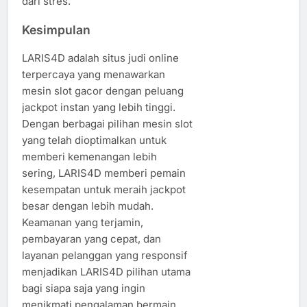
dari stres.
Kesimpulan
LARIS4D adalah situs judi online
terpercaya yang menawarkan
mesin slot gacor dengan peluang
jackpot instan yang lebih tinggi.
Dengan berbagai pilihan mesin slot
yang telah dioptimalkan untuk
memberi kemenangan lebih
sering, LARIS4D memberi pemain
kesempatan untuk meraih jackpot
besar dengan lebih mudah.
Keamanan yang terjamin,
pembayaran yang cepat, dan
layanan pelanggan yang responsif
menjadikan LARIS4D pilihan utama
bagi siapa saja yang ingin
menikmati pengalaman bermain