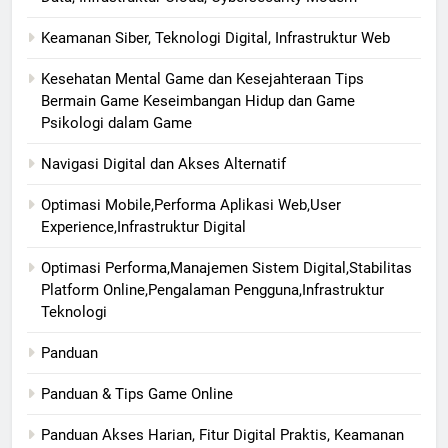
Keamanan Siber, Teknologi Digital, Infrastruktur Web
Kesehatan Mental Game dan Kesejahteraan Tips
Bermain Game Keseimbangan Hidup dan Game
Psikologi dalam Game
Navigasi Digital dan Akses Alternatif
Optimasi Mobile,Performa Aplikasi Web,User
Experience,Infrastruktur Digital
Optimasi Performa,Manajemen Sistem Digital,Stabilitas
Platform Online,Pengalaman Pengguna,Infrastruktur
Teknologi
Panduan
Panduan & Tips Game Online
Panduan Akses Harian, Fitur Digital Praktis, Keamanan