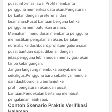
pusat informasi awal.Profil membantu
pengguna memeriksa data akun.Pengaturan
berkaitan dengan preferensi dan
keamanan.Pusat bantuan berguna ketika
pengguna membutuhkan arahan.
Memahami menu dasar membantu pengguna
memastikan pengalaman akses berjalan
normal.Jika dashboard,profil,pengaturan,dan
pusat bantuan dapat dikenali dengan
jelas,pengguna lebih mudah menavigasi akun
tanpa kebingungan.
Jangan langsung membuka banyak menu
sekaligus.Pengguna baru sebaiknya memulai
dari dashboard,lalu berlanjut ke
profil,pengaturan akun,dan pusat
bantuan.Pendekatan bertahap membuat
pengalaman lebih rapi.
Contoh Skenario Praktis Verifikasi
Halaman