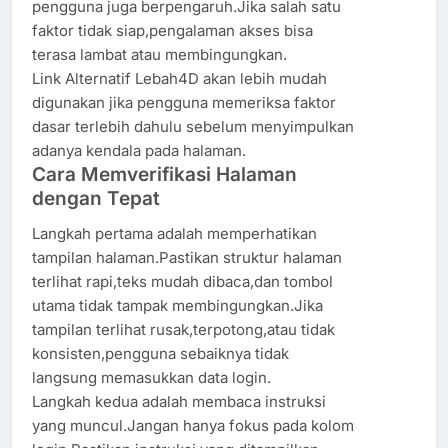
pengguna juga berpengaruh.Jika salah satu
faktor tidak siap,pengalaman akses bisa
terasa lambat atau membingungkan.
Link Alternatif Lebah4D akan lebih mudah
digunakan jika pengguna memeriksa faktor
dasar terlebih dahulu sebelum menyimpulkan
adanya kendala pada halaman.
Cara Memverifikasi Halaman
dengan Tepat
Langkah pertama adalah memperhatikan
tampilan halaman.Pastikan struktur halaman
terlihat rapi,teks mudah dibaca,dan tombol
utama tidak tampak membingungkan.Jika
tampilan terlihat rusak,terpotong,atau tidak
konsisten,pengguna sebaiknya tidak
langsung memasukkan data login.
Langkah kedua adalah membaca instruksi
yang muncul.Jangan hanya fokus pada kolom