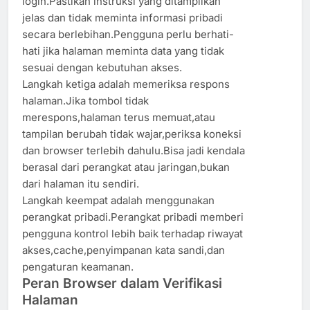
login.Pastikan instruksi yang ditampilkan
jelas dan tidak meminta informasi pribadi
secara berlebihan.Pengguna perlu berhati-
hati jika halaman meminta data yang tidak
sesuai dengan kebutuhan akses.
Langkah ketiga adalah memeriksa respons
halaman.Jika tombol tidak
merespons,halaman terus memuat,atau
tampilan berubah tidak wajar,periksa koneksi
dan browser terlebih dahulu.Bisa jadi kendala
berasal dari perangkat atau jaringan,bukan
dari halaman itu sendiri.
Langkah keempat adalah menggunakan
perangkat pribadi.Perangkat pribadi memberi
pengguna kontrol lebih baik terhadap riwayat
akses,cache,penyimpanan kata sandi,dan
pengaturan keamanan.
Peran Browser dalam Verifikasi
Halaman