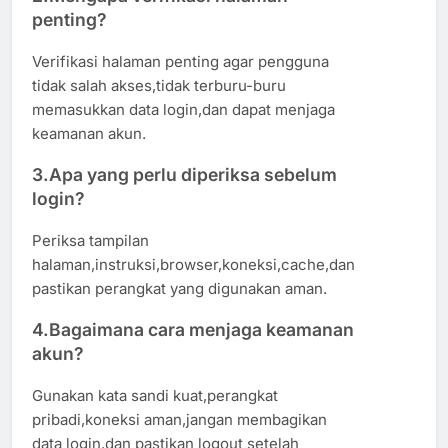
penting?
Verifikasi halaman penting agar pengguna
tidak salah akses,tidak terburu-buru
memasukkan data login,dan dapat menjaga
keamanan akun.
3.Apa yang perlu diperiksa sebelum
login?
Periksa tampilan
halaman,instruksi,browser,koneksi,cache,dan
pastikan perangkat yang digunakan aman.
4.Bagaimana cara menjaga keamanan
akun?
Gunakan kata sandi kuat,perangkat
pribadi,koneksi aman,jangan membagikan
data login,dan pastikan logout setelah