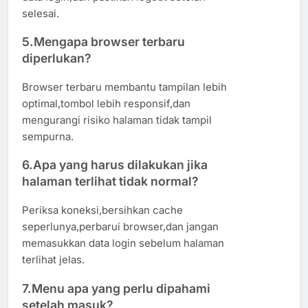
selesai.
5.Mengapa browser terbaru
diperlukan?
Browser terbaru membantu tampilan lebih
optimal,tombol lebih responsif,dan
mengurangi risiko halaman tidak tampil
sempurna.
6.Apa yang harus dilakukan jika
halaman terlihat tidak normal?
Periksa koneksi,bersihkan cache
seperlunya,perbarui browser,dan jangan
memasukkan data login sebelum halaman
terlihat jelas.
7.Menu apa yang perlu dipahami
setelah masuk?