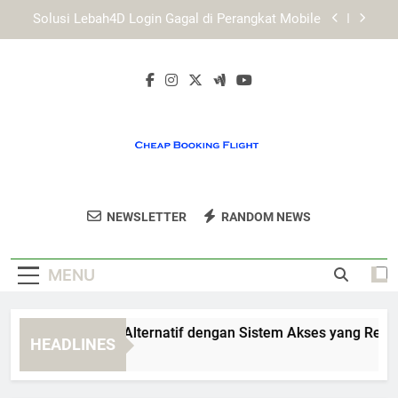
Skip
Cara Daftar Edwinslot agar Akun Siap Digunakan
to
content
Cara Daftar Lebah4D agar Tidak Salah Mengisi
Data
EDWINSLOT Link Alternatif dengan Sistem Akses
yang Responsif dan Terarah
Solusi Lebah4D Login Gagal di Perangkat Mobile
Cara Daftar Edwinslot agar Akun Siap Digunakan
Cheap Booking
Dapatkan Tiket Pesawat Dengan Harga
Cara Daftar Lebah4D agar Tidak Salah Mengisi
NEWSLETTER
RANDOM NEWS
Flight
Data
Terbaik Di Cheap Booking Flight.
MENU
WINSLOT Link Alternatif dengan Sistem Akses yang Responsi
HEADLINES
Month Ago