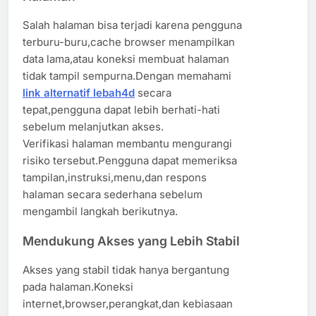
Salah halaman bisa terjadi karena pengguna
terburu-buru,cache browser menampilkan
data lama,atau koneksi membuat halaman
tidak tampil sempurna.Dengan memahami
link alternatif lebah4d
secara
tepat,pengguna dapat lebih berhati-hati
sebelum melanjutkan akses.
Verifikasi halaman membantu mengurangi
risiko tersebut.Pengguna dapat memeriksa
tampilan,instruksi,menu,dan respons
halaman secara sederhana sebelum
mengambil langkah berikutnya.
Mendukung Akses yang Lebih Stabil
Akses yang stabil tidak hanya bergantung
pada halaman.Koneksi
internet,browser,perangkat,dan kebiasaan