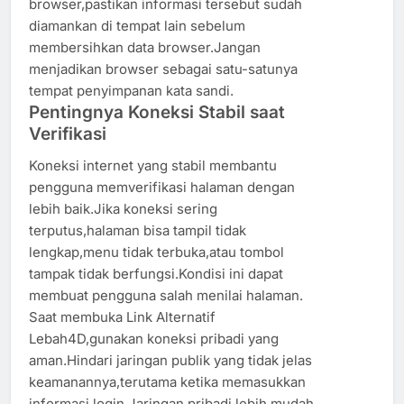
browser,pastikan informasi tersebut sudah
diamankan di tempat lain sebelum
membersihkan data browser.Jangan
menjadikan browser sebagai satu-satunya
tempat penyimpanan kata sandi.
Pentingnya Koneksi Stabil saat
Verifikasi
Koneksi internet yang stabil membantu
pengguna memverifikasi halaman dengan
lebih baik.Jika koneksi sering
terputus,halaman bisa tampil tidak
lengkap,menu tidak terbuka,atau tombol
tampak tidak berfungsi.Kondisi ini dapat
membuat pengguna salah menilai halaman.
Saat membuka Link Alternatif
Lebah4D,gunakan koneksi pribadi yang
aman.Hindari jaringan publik yang tidak jelas
keamanannya,terutama ketika memasukkan
informasi login.Jaringan pribadi lebih mudah