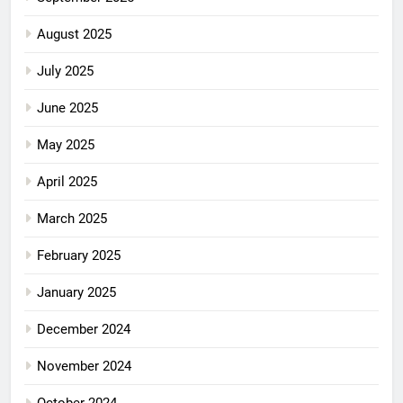
August 2025
July 2025
June 2025
May 2025
April 2025
March 2025
February 2025
January 2025
December 2024
November 2024