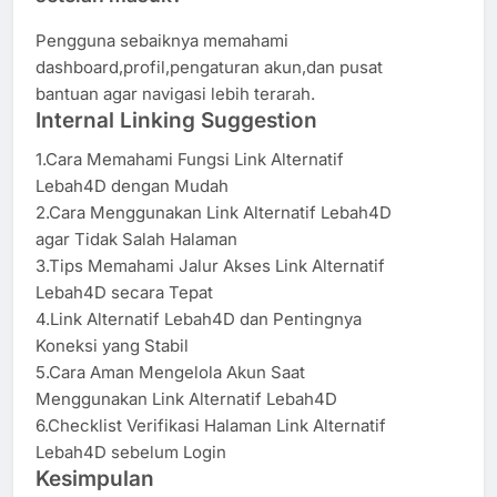
Pengguna sebaiknya memahami
dashboard,profil,pengaturan akun,dan pusat
bantuan agar navigasi lebih terarah.
Internal Linking Suggestion
1.Cara Memahami Fungsi Link Alternatif
Lebah4D dengan Mudah
2.Cara Menggunakan Link Alternatif Lebah4D
agar Tidak Salah Halaman
3.Tips Memahami Jalur Akses Link Alternatif
Lebah4D secara Tepat
4.Link Alternatif Lebah4D dan Pentingnya
Koneksi yang Stabil
5.Cara Aman Mengelola Akun Saat
Menggunakan Link Alternatif Lebah4D
6.Checklist Verifikasi Halaman Link Alternatif
Lebah4D sebelum Login
Kesimpulan