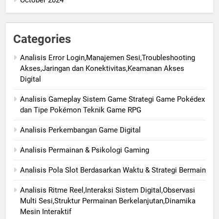
October 2024
Categories
Analisis Error Login,Manajemen Sesi,Troubleshooting
Akses,Jaringan dan Konektivitas,Keamanan Akses
Digital
Analisis Gameplay Sistem Game Strategi Game Pokédex
dan Tipe Pokémon Teknik Game RPG
Analisis Perkembangan Game Digital
Analisis Permainan & Psikologi Gaming
Analisis Pola Slot Berdasarkan Waktu & Strategi Bermain
Analisis Ritme Reel,Interaksi Sistem Digital,Observasi
Multi Sesi,Struktur Permainan Berkelanjutan,Dinamika
Mesin Interaktif