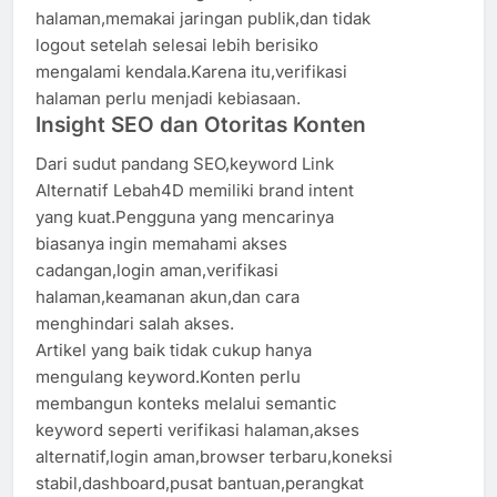
halaman,memakai jaringan publik,dan tidak
logout setelah selesai lebih berisiko
mengalami kendala.Karena itu,verifikasi
halaman perlu menjadi kebiasaan.
Insight SEO dan Otoritas Konten
Dari sudut pandang SEO,keyword Link
Alternatif Lebah4D memiliki brand intent
yang kuat.Pengguna yang mencarinya
biasanya ingin memahami akses
cadangan,login aman,verifikasi
halaman,keamanan akun,dan cara
menghindari salah akses.
Artikel yang baik tidak cukup hanya
mengulang keyword.Konten perlu
membangun konteks melalui semantic
keyword seperti verifikasi halaman,akses
alternatif,login aman,browser terbaru,koneksi
stabil,dashboard,pusat bantuan,perangkat