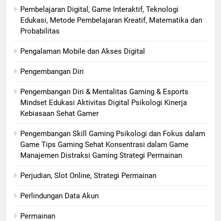
Pembelajaran Digital, Game Interaktif, Teknologi
Edukasi, Metode Pembelajaran Kreatif, Matematika dan
Probabilitas
Pengalaman Mobile dan Akses Digital
Pengembangan Diri
Pengembangan Diri & Mentalitas Gaming & Esports
Mindset Edukasi Aktivitas Digital Psikologi Kinerja
Kebiasaan Sehat Gamer
Pengembangan Skill Gaming Psikologi dan Fokus dalam
Game Tips Gaming Sehat Konsentrasi dalam Game
Manajemen Distraksi Gaming Strategi Permainan
Perjudian, Slot Online, Strategi Permainan
Perlindungan Data Akun
Permainan