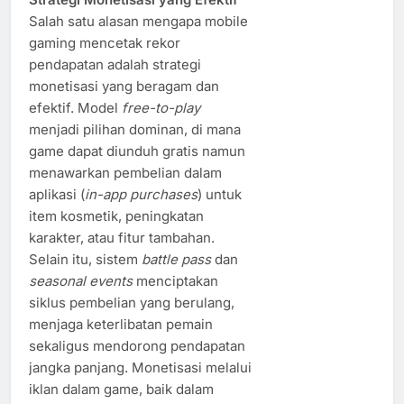
Salah satu alasan mengapa mobile
gaming mencetak rekor
pendapatan adalah strategi
monetisasi yang beragam dan
efektif. Model
free-to-play
menjadi pilihan dominan, di mana
game dapat diunduh gratis namun
menawarkan pembelian dalam
aplikasi (
in-app purchases
) untuk
item kosmetik, peningkatan
karakter, atau fitur tambahan.
Selain itu, sistem
battle pass
dan
seasonal events
menciptakan
siklus pembelian yang berulang,
menjaga keterlibatan pemain
sekaligus mendorong pendapatan
jangka panjang. Monetisasi melalui
iklan dalam game, baik dalam