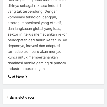
dirinya sebagai raksasa industri
yang tak terbendung. Dengan
kombinasi teknologi canggih,
strategi monetisasi yang efektif,
dan jangkauan global yang luas,
sektor ini terus memecahkan rekor
pendapatan dari tahun ke tahun. Ke
depannya, inovasi dan adaptasi
terhadap tren baru akan menjadi
kunci untuk mempertahankan
dominasi mobile gaming di puncak
industri hiburan digital.
Read More
dana slot gacor