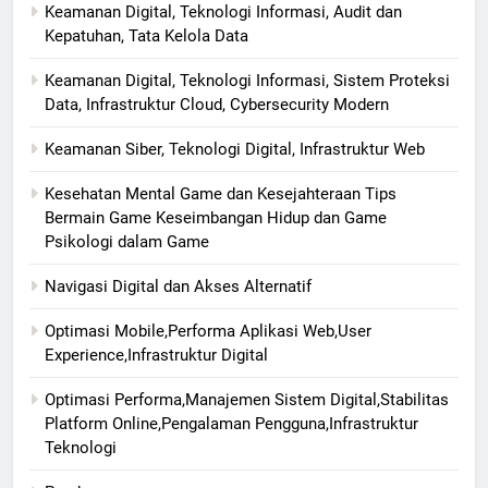
Keamanan Digital, Teknologi Informasi, Audit dan
Kepatuhan, Tata Kelola Data
Keamanan Digital, Teknologi Informasi, Sistem Proteksi
Data, Infrastruktur Cloud, Cybersecurity Modern
Keamanan Siber, Teknologi Digital, Infrastruktur Web
Kesehatan Mental Game dan Kesejahteraan Tips
Bermain Game Keseimbangan Hidup dan Game
Psikologi dalam Game
Navigasi Digital dan Akses Alternatif
Optimasi Mobile,Performa Aplikasi Web,User
Experience,Infrastruktur Digital
Optimasi Performa,Manajemen Sistem Digital,Stabilitas
Platform Online,Pengalaman Pengguna,Infrastruktur
Teknologi