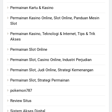
Permainan Kartu & Kasino
Permainan Kasino Online, Slot Online, Panduan Mesin
Slot
Permainan Kasino, Teknologi & Internet, Tips & Trik
Akses
Permainan Slot Online
Permainan Slot, Casino Online, Industri Perjudian
Permainan Slot, Judi Online, Strategi Kemenangan
Permainan Slot, Strategi Permainan
pokemon787
Review Situs
Sistem Akses Digital