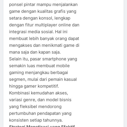
ponsel pintar mampu menjalankan
game dengan kualitas grafis yang
setara dengan konsol, lengkap
dengan fitur multiplayer online dan
integrasi media sosial. Hal ini
membuat lebih banyak orang dapat
mengakses dan menikmati game di
mana saja dan kapan saja.
Selain itu, pasar smartphone yang
semakin luas membuat mobile
gaming menjangkau berbagai
segmen, mulai dari pemain kasual
hingga gamer kompetitif.
Kombinasi kemudahan akses,
variasi genre, dan model bisnis
yang fleksibel mendorong
pertumbuhan pendapatan yang
konsisten setiap tahunnya.
Strategi Monetisasi yang Efektif