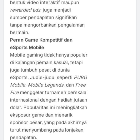
bentuk video interaktif maupun
rewarded ads
, juga menjadi
sumber pendapatan signifikan
tanpa mengorbankan pengalaman
bermain.
Peran Game Kompetitif dan
eSports Mobile
Mobile gaming tidak hanya populer
di kalangan pemain kasual, tetapi
juga tumbuh pesat di dunia
eSports. Judul-judul seperti
PUBG
Mobile
,
Mobile Legends
, dan
Free
Fire
menggelar turnamen berskala
internasional dengan hadiah jutaan
dolar. Popularitas ini meningkatkan
eksposur game dan menarik
sponsor besar, yang pada akhirnya
turut menyumbang pada lonjakan
pendapatan.