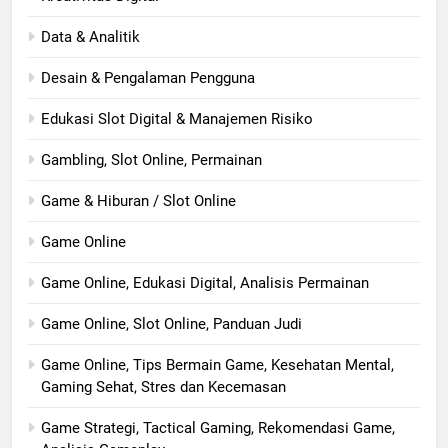
Data & Analitik
Desain & Pengalaman Pengguna
Edukasi Slot Digital & Manajemen Risiko
Gambling, Slot Online, Permainan
Game & Hiburan / Slot Online
Game Online
Game Online, Edukasi Digital, Analisis Permainan
Game Online, Slot Online, Panduan Judi
Game Online, Tips Bermain Game, Kesehatan Mental,
Gaming Sehat, Stres dan Kecemasan
Game Strategi, Tactical Gaming, Rekomendasi Game,