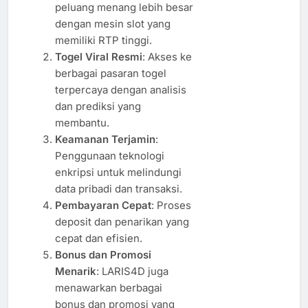
peluang menang lebih besar
dengan mesin slot yang
memiliki RTP tinggi.
Togel Viral Resmi
: Akses ke
berbagai pasaran togel
terpercaya dengan analisis
dan prediksi yang
membantu.
Keamanan Terjamin
:
Penggunaan teknologi
enkripsi untuk melindungi
data pribadi dan transaksi.
Pembayaran Cepat
: Proses
deposit dan penarikan yang
cepat dan efisien.
Bonus dan Promosi
Menarik
: LARIS4D juga
menawarkan berbagai
bonus dan promosi yang