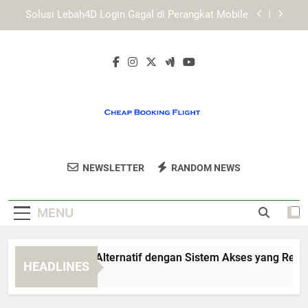
Skip
Cara Daftar Edwinslot agar Akun Siap Digunakan
to
content
Cara Daftar Lebah4D agar Tidak Salah Mengisi
Data
EDWINSLOT Link Alternatif dengan Sistem Akses
yang Responsif dan Terarah
Solusi Lebah4D Login Gagal di Perangkat Mobile
Cara Daftar Edwinslot agar Akun Siap Digunakan
Cheap Booking
Dapatkan Tiket Pesawat Dengan Harga
Cara Daftar Lebah4D agar Tidak Salah Mengisi
NEWSLETTER
RANDOM NEWS
Flight
Data
Terbaik Di Cheap Booking Flight.
MENU
WINSLOT Link Alternatif dengan Sistem Akses yang Responsi
HEADLINES
Month Ago