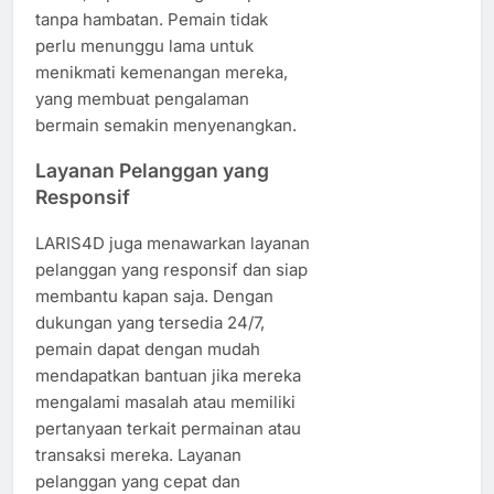
tanpa hambatan. Pemain tidak
perlu menunggu lama untuk
menikmati kemenangan mereka,
yang membuat pengalaman
bermain semakin menyenangkan.
Layanan Pelanggan yang
Responsif
LARIS4D juga menawarkan layanan
pelanggan yang responsif dan siap
membantu kapan saja. Dengan
dukungan yang tersedia 24/7,
pemain dapat dengan mudah
mendapatkan bantuan jika mereka
mengalami masalah atau memiliki
pertanyaan terkait permainan atau
transaksi mereka. Layanan
pelanggan yang cepat dan