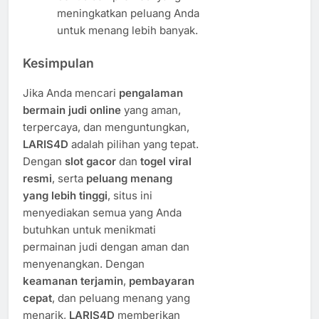
meningkatkan peluang Anda
untuk menang lebih banyak.
Kesimpulan
Jika Anda mencari
pengalaman
bermain judi online
yang aman,
terpercaya, dan menguntungkan,
LARIS4D
adalah pilihan yang tepat.
Dengan
slot gacor
dan
togel viral
resmi
, serta
peluang menang
yang lebih tinggi
, situs ini
menyediakan semua yang Anda
butuhkan untuk menikmati
permainan judi dengan aman dan
menyenangkan. Dengan
keamanan terjamin
,
pembayaran
cepat
, dan peluang menang yang
menarik,
LARIS4D
memberikan