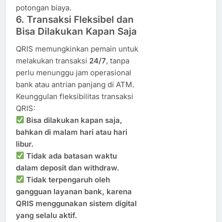
potongan biaya.
6. Transaksi Fleksibel dan
Bisa Dilakukan Kapan Saja
QRIS memungkinkan pemain untuk
melakukan transaksi
24/7
, tanpa
perlu menunggu jam operasional
bank atau antrian panjang di ATM.
Keunggulan fleksibilitas transaksi
QRIS:
Bisa dilakukan kapan saja,
bahkan di malam hari atau hari
libur.
Tidak ada batasan waktu
dalam deposit dan withdraw.
Tidak terpengaruh oleh
gangguan layanan bank, karena
QRIS menggunakan sistem digital
yang selalu aktif.