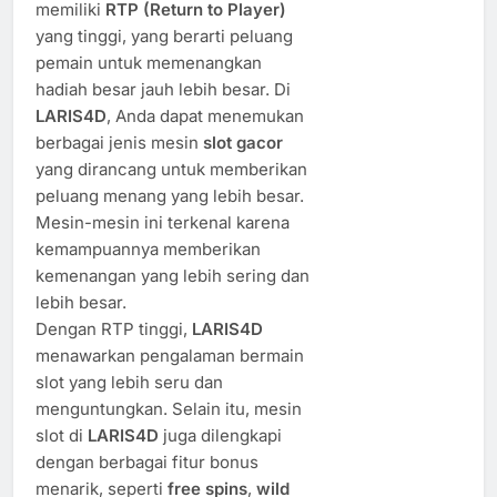
memiliki
RTP (Return to Player)
yang tinggi, yang berarti peluang
pemain untuk memenangkan
hadiah besar jauh lebih besar. Di
LARIS4D
, Anda dapat menemukan
berbagai jenis mesin
slot gacor
yang dirancang untuk memberikan
peluang menang yang lebih besar.
Mesin-mesin ini terkenal karena
kemampuannya memberikan
kemenangan yang lebih sering dan
lebih besar.
Dengan RTP tinggi,
LARIS4D
menawarkan pengalaman bermain
slot yang lebih seru dan
menguntungkan. Selain itu, mesin
slot di
LARIS4D
juga dilengkapi
dengan berbagai fitur bonus
menarik, seperti
free spins
,
wild