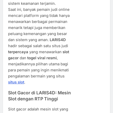
sistem keamanan terjamin.
Saat ini, banyak pemain judi online
mencari platform yang tidak hanya
menawarkan berbagai permainan
menarik tetapi juga memberikan
peluang kemenangan yang besar
dan sistem yang aman.
LARIS4D
hadir sebagai salah satu situs judi
terpercaya
yang menawarkan
slot
gacor
dan
togel viral resmi
,
menjadikannya pilihan utama bagi
para pemain yang ingin menikmati
pengalaman bermain yang situs
situs slot
.
Slot Gacor di LARIS4D: Mesin
Slot dengan RTP Tinggi
Slot gacor adalah mesin slot yang