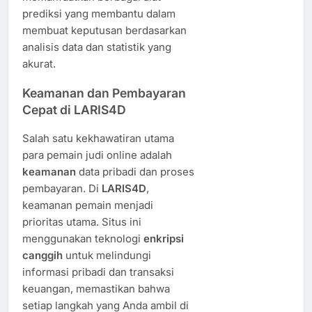
prediksi yang membantu dalam
membuat keputusan berdasarkan
analisis data dan statistik yang
akurat.
Keamanan dan Pembayaran
Cepat di LARIS4D
Salah satu kekhawatiran utama
para pemain judi online adalah
keamanan
data pribadi dan proses
pembayaran. Di
LARIS4D
,
keamanan pemain menjadi
prioritas utama. Situs ini
menggunakan teknologi
enkripsi
canggih
untuk melindungi
informasi pribadi dan transaksi
keuangan, memastikan bahwa
setiap langkah yang Anda ambil di