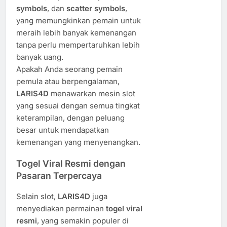
symbols
, dan
scatter symbols
,
yang memungkinkan pemain untuk
meraih lebih banyak kemenangan
tanpa perlu mempertaruhkan lebih
banyak uang.
Apakah Anda seorang pemain
pemula atau berpengalaman,
LARIS4D
menawarkan mesin slot
yang sesuai dengan semua tingkat
keterampilan, dengan peluang
besar untuk mendapatkan
kemenangan yang menyenangkan.
Togel Viral Resmi dengan
Pasaran Terpercaya
Selain slot,
LARIS4D
juga
menyediakan permainan
togel viral
resmi
, yang semakin populer di