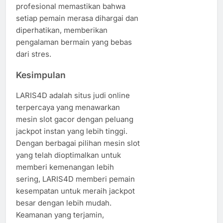
profesional memastikan bahwa
setiap pemain merasa dihargai dan
diperhatikan, memberikan
pengalaman bermain yang bebas
dari stres.
Kesimpulan
LARIS4D adalah situs judi online
terpercaya yang menawarkan
mesin slot gacor dengan peluang
jackpot instan yang lebih tinggi.
Dengan berbagai pilihan mesin slot
yang telah dioptimalkan untuk
memberi kemenangan lebih
sering, LARIS4D memberi pemain
kesempatan untuk meraih jackpot
besar dengan lebih mudah.
Keamanan yang terjamin,