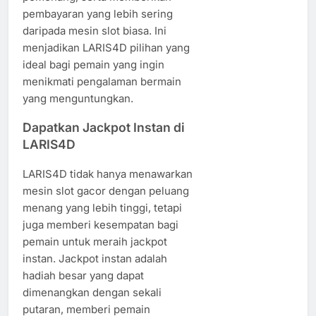
pembayaran yang lebih sering
daripada mesin slot biasa. Ini
menjadikan LARIS4D pilihan yang
ideal bagi pemain yang ingin
menikmati pengalaman bermain
yang menguntungkan.
Dapatkan Jackpot Instan di
LARIS4D
LARIS4D tidak hanya menawarkan
mesin slot gacor dengan peluang
menang yang lebih tinggi, tetapi
juga memberi kesempatan bagi
pemain untuk meraih jackpot
instan. Jackpot instan adalah
hadiah besar yang dapat
dimenangkan dengan sekali
putaran, memberi pemain