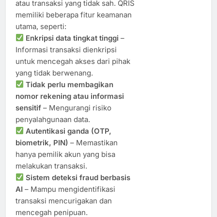
atau transaksi yang tidak sah. QRIS
memiliki beberapa fitur keamanan
utama, seperti:
Enkripsi data tingkat tinggi
–
Informasi transaksi dienkripsi
untuk mencegah akses dari pihak
yang tidak berwenang.
Tidak perlu membagikan
nomor rekening atau informasi
sensitif
– Mengurangi risiko
penyalahgunaan data.
Autentikasi ganda (OTP,
biometrik, PIN)
– Memastikan
hanya pemilik akun yang bisa
melakukan transaksi.
Sistem deteksi fraud berbasis
AI
– Mampu mengidentifikasi
transaksi mencurigakan dan
mencegah penipuan.