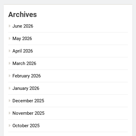
Archives
June 2026
May 2026
April 2026
March 2026
February 2026
January 2026
December 2025
November 2025
October 2025