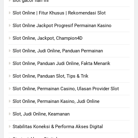
slot gacor hari ini
Slot Online | Fitur Khusus | Rekomendasi Slot
Slot Online Jackpot Progresif Permainan Kasino
Slot Online, Jackpot, Champion4D
Slot Online, Judi Online, Panduan Permainan
Slot Online, Panduan Judi Online, Fakta Menarik
Slot Online, Panduan Slot, Tips & Trik
Slot Online, Permainan Casino, Ulasan Provider Slot
Slot Online, Permainan Kasino, Judi Online
Slot, Judi Online, Keamanan
Stabilitas Koneksi & Performa Akses Digital