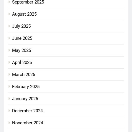
September 2025
August 2025
July 2025
June 2025
May 2025
April 2025
March 2025
February 2025
January 2025
December 2024
November 2024