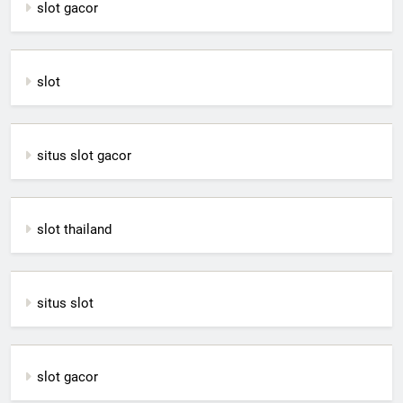
slot gacor
slot
situs slot gacor
slot thailand
situs slot
slot gacor