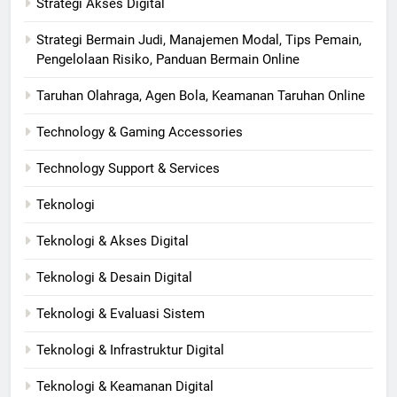
Strategi Akses Digital
Strategi Bermain Judi, Manajemen Modal, Tips Pemain,
Pengelolaan Risiko, Panduan Bermain Online
Taruhan Olahraga, Agen Bola, Keamanan Taruhan Online
Technology & Gaming Accessories
Technology Support & Services
Teknologi
Teknologi & Akses Digital
Teknologi & Desain Digital
Teknologi & Evaluasi Sistem
Teknologi & Infrastruktur Digital
Teknologi & Keamanan Digital