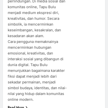
perlindungan. Di media sosial dan
komunitas online, Tapu Bulu
menjadi medium ekspresi diri,
kreativitas, dan humor. Secara
simbolik, ia mencerminkan
keseimbangan, kesakralan, dan
kesadaran akan alam.
Cara pengguna memaknainya
mencerminkan hubungan
emosional, kreativitas, dan
interaksi sosial yang dibangun di
dunia digital. Tapu Bulu
menunjukkan bagaimana karakter
fiksi dapat menjadi lebih dari
sekadar permainan, menjadi
simbol budaya, identitas, dan nilai-
nilai yang hidup dalam komunitas
online modern.
Read More