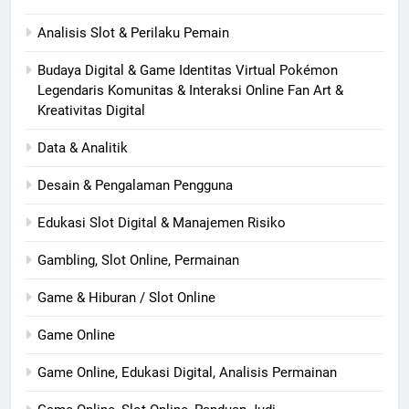
Analisis Slot & Perilaku Pemain
Budaya Digital & Game Identitas Virtual Pokémon
Legendaris Komunitas & Interaksi Online Fan Art &
Kreativitas Digital
Data & Analitik
Desain & Pengalaman Pengguna
Edukasi Slot Digital & Manajemen Risiko
Gambling, Slot Online, Permainan
Game & Hiburan / Slot Online
Game Online
Game Online, Edukasi Digital, Analisis Permainan