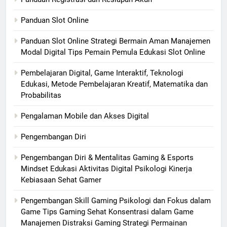
Panduan Slot Online
Panduan Slot Online Strategi Bermain Aman Manajemen
Modal Digital Tips Pemain Pemula Edukasi Slot Online
Pembelajaran Digital, Game Interaktif, Teknologi
Edukasi, Metode Pembelajaran Kreatif, Matematika dan
Probabilitas
Pengalaman Mobile dan Akses Digital
Pengembangan Diri
Pengembangan Diri & Mentalitas Gaming & Esports
Mindset Edukasi Aktivitas Digital Psikologi Kinerja
Kebiasaan Sehat Gamer
Pengembangan Skill Gaming Psikologi dan Fokus dalam
Game Tips Gaming Sehat Konsentrasi dalam Game
Manajemen Distraksi Gaming Strategi Permainan