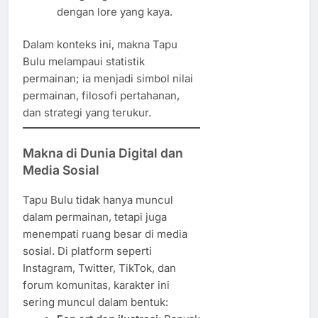
dengan lore yang kaya.
Dalam konteks ini, makna Tapu
Bulu melampaui statistik
permainan; ia menjadi simbol nilai
permainan, filosofi pertahanan,
dan strategi yang terukur.
Makna di Dunia Digital dan
Media Sosial
Tapu Bulu tidak hanya muncul
dalam permainan, tetapi juga
menempati ruang besar di media
sosial. Di platform seperti
Instagram, Twitter, TikTok, dan
forum komunitas, karakter ini
sering muncul dalam bentuk: