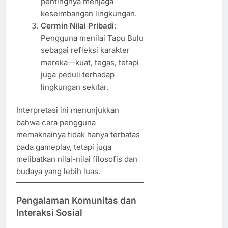
pentingnya menjaga
keseimbangan lingkungan.
Cermin Nilai Pribadi
:
Pengguna menilai Tapu Bulu
sebagai refleksi karakter
mereka—kuat, tegas, tetapi
juga peduli terhadap
lingkungan sekitar.
Interpretasi ini menunjukkan
bahwa cara pengguna
memaknainya tidak hanya terbatas
pada gameplay, tetapi juga
melibatkan nilai-nilai filosofis dan
budaya yang lebih luas.
Pengalaman Komunitas dan
Interaksi Sosial