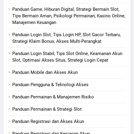
Panduan Game, Hiburan Digital, Strategi Bermain Slot,
Tips Bermain Aman, Psikologi Permainan, Kasino Online,
Manajemen Keuangan
Panduan Login Slot, Tips Login HP, Slot Gacor Terbaru,
Strategi Klaim Bonus, Akses Multi-Perangkat
Panduan Login Stabil, Tips Slot Online, Keamanan Akun
Slot, Optimasi Akses Situs, Strategi Login Cepat
Panduan Mobile dan Akses Akun
Panduan Pengguna & Teknologi Akses
Panduan Permainan & Manajemen Risiko
Panduan Permainan & Strategi Slot
Panduan Registrasi dan Akses Akun
Panduan Registrasi dan Kesiapan Akun