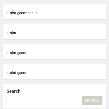
slot gacor hari ini
slot
slot gacor
slot gacor
Search
SEARCH