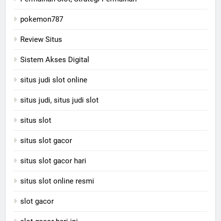
pokemon787
Review Situs
Sistem Akses Digital
situs judi slot online
situs judi, situs judi slot
situs slot
situs slot gacor
situs slot gacor hari
situs slot online resmi
slot gacor