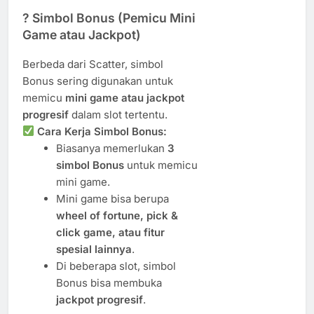
? Simbol Bonus (Pemicu Mini
Game atau Jackpot)
Berbeda dari Scatter, simbol
Bonus sering digunakan untuk
memicu
mini game atau jackpot
progresif
dalam slot tertentu.
Cara Kerja Simbol Bonus:
Biasanya memerlukan
3
simbol Bonus
untuk memicu
mini game.
Mini game bisa berupa
wheel of fortune, pick &
click game, atau fitur
spesial lainnya
.
Di beberapa slot, simbol
Bonus bisa membuka
jackpot progresif
.