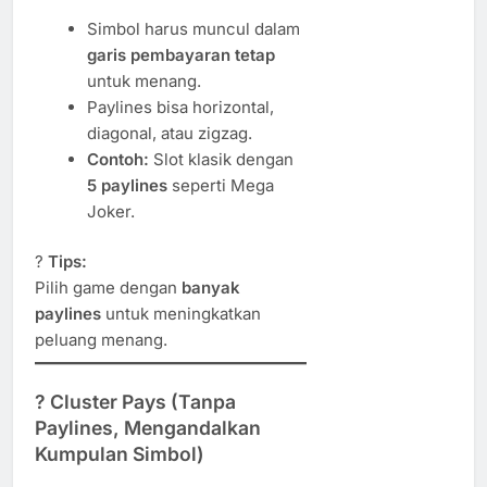
Simbol harus muncul dalam
garis pembayaran tetap
untuk menang.
Paylines bisa horizontal,
diagonal, atau zigzag.
Contoh:
Slot klasik dengan
5 paylines
seperti Mega
Joker.
?
Tips:
Pilih game dengan
banyak
paylines
untuk meningkatkan
peluang menang.
? Cluster Pays (Tanpa
Paylines, Mengandalkan
Kumpulan Simbol)