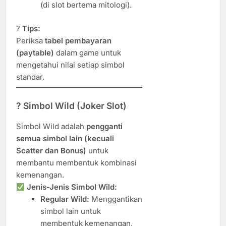
(di slot bertema mitologi).
?
Tips:
Periksa
tabel pembayaran
(paytable)
dalam game untuk
mengetahui nilai setiap simbol
standar.
? Simbol Wild (Joker Slot)
Simbol Wild adalah
pengganti
semua simbol lain (kecuali
Scatter dan Bonus)
untuk
membantu membentuk kombinasi
kemenangan.
Jenis-Jenis Simbol Wild:
Regular Wild:
Menggantikan
simbol lain untuk
membentuk kemenangan.