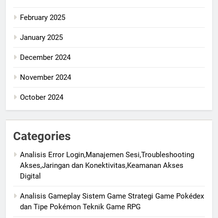
February 2025
January 2025
December 2024
November 2024
October 2024
Categories
Analisis Error Login,Manajemen Sesi,Troubleshooting
Akses,Jaringan dan Konektivitas,Keamanan Akses
Digital
Analisis Gameplay Sistem Game Strategi Game Pokédex
dan Tipe Pokémon Teknik Game RPG