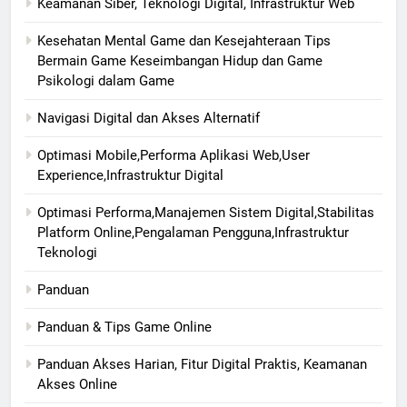
Keamanan Siber, Teknologi Digital, Infrastruktur Web
Kesehatan Mental Game dan Kesejahteraan Tips
Bermain Game Keseimbangan Hidup dan Game
Psikologi dalam Game
Navigasi Digital dan Akses Alternatif
Optimasi Mobile,Performa Aplikasi Web,User
Experience,Infrastruktur Digital
Optimasi Performa,Manajemen Sistem Digital,Stabilitas
Platform Online,Pengalaman Pengguna,Infrastruktur
Teknologi
Panduan
Panduan & Tips Game Online
Panduan Akses Harian, Fitur Digital Praktis, Keamanan
Akses Online