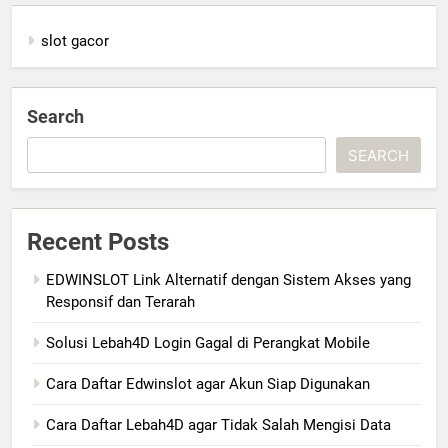
slot gacor
Search
SEARCH
Recent Posts
EDWINSLOT Link Alternatif dengan Sistem Akses yang
Responsif dan Terarah
Solusi Lebah4D Login Gagal di Perangkat Mobile
Cara Daftar Edwinslot agar Akun Siap Digunakan
Cara Daftar Lebah4D agar Tidak Salah Mengisi Data