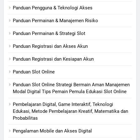
Panduan Pengguna & Teknologi Akses
Panduan Permainan & Manajemen Risiko
Panduan Permainan & Strategi Slot
Panduan Registrasi dan Akses Akun
Panduan Registrasi dan Kesiapan Akun
Panduan Slot Online
Panduan Slot Online Strategi Bermain Aman Manajemen
Modal Digital Tips Pemain Pemula Edukasi Slot Online
Pembelajaran Digital, Game Interaktif, Teknologi
Edukasi, Metode Pembelajaran Kreatif, Matematika dan
Probabilitas
Pengalaman Mobile dan Akses Digital