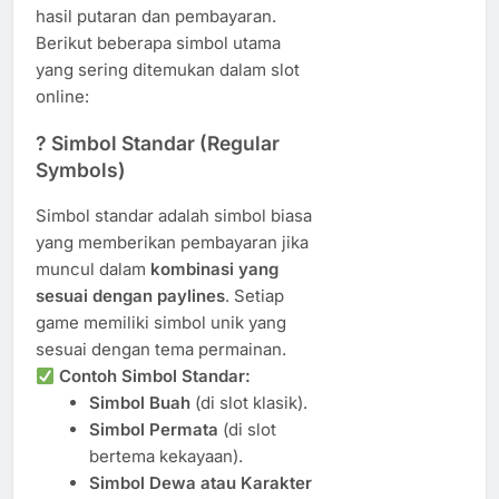
hasil putaran dan pembayaran.
Berikut beberapa simbol utama
yang sering ditemukan dalam slot
online:
? Simbol Standar (Regular
Symbols)
Simbol standar adalah simbol biasa
yang memberikan pembayaran jika
muncul dalam
kombinasi yang
sesuai dengan paylines
. Setiap
game memiliki simbol unik yang
sesuai dengan tema permainan.
Contoh Simbol Standar:
Simbol Buah
(di slot klasik).
Simbol Permata
(di slot
bertema kekayaan).
Simbol Dewa atau Karakter