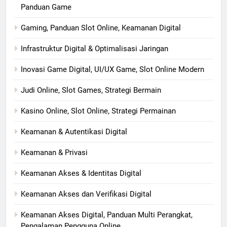
Panduan Game
Gaming, Panduan Slot Online, Keamanan Digital
Infrastruktur Digital & Optimalisasi Jaringan
Inovasi Game Digital, UI/UX Game, Slot Online Modern
Judi Online, Slot Games, Strategi Bermain
Kasino Online, Slot Online, Strategi Permainan
Keamanan & Autentikasi Digital
Keamanan & Privasi
Keamanan Akses & Identitas Digital
Keamanan Akses dan Verifikasi Digital
Keamanan Akses Digital, Panduan Multi Perangkat,
Pengalaman Pengguna Online