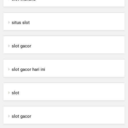
situs slot
slot gacor
slot gacor hari ini
slot
slot gacor