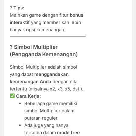
?
Tips:
Mainkan game dengan fitur
bonus
interaktif
yang memberikan lebih
banyak opsi kemenangan.
? Simbol Multiplier
(Pengganda Kemenangan)
Simbol Multiplier adalah simbol
yang dapat
menggandakan
kemenangan Anda
dengan nilai
tertentu (misalnya x2, x3, x5, dst.).
Cara Kerja:
Beberapa game memiliki
simbol Multiplier dalam
putaran reguler.
Ada juga yang hanya
tersedia dalam
mode free