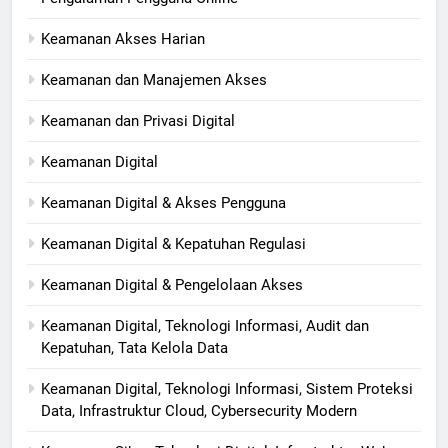
Keamanan Akses Harian
Keamanan dan Manajemen Akses
Keamanan dan Privasi Digital
Keamanan Digital
Keamanan Digital & Akses Pengguna
Keamanan Digital & Kepatuhan Regulasi
Keamanan Digital & Pengelolaan Akses
Keamanan Digital, Teknologi Informasi, Audit dan
Kepatuhan, Tata Kelola Data
Keamanan Digital, Teknologi Informasi, Sistem Proteksi
Data, Infrastruktur Cloud, Cybersecurity Modern