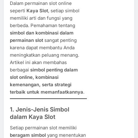
Dalam permainan slot online
seperti
Kaya Slot
, setiap simbol
memiliki arti dan fungsi yang
berbeda. Pemahaman tentang
simbol dan kombinasi dalam
permainan slot
sangat penting
karena dapat membantu Anda
meningkatkan peluang menang.
Artikel ini akan membahas
berbagai
simbol penting dalam
slot online, kombinasi
kemenangan, serta strategi
terbaik untuk memanfaatkannya
.
1. Jenis-Jenis Simbol
dalam Kaya Slot
Setiap permainan slot memiliki
beragam simbol
yang menentukan