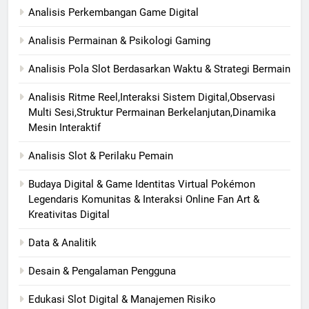
Analisis Perkembangan Game Digital
Analisis Permainan & Psikologi Gaming
Analisis Pola Slot Berdasarkan Waktu & Strategi Bermain
Analisis Ritme Reel,Interaksi Sistem Digital,Observasi
Multi Sesi,Struktur Permainan Berkelanjutan,Dinamika
Mesin Interaktif
Analisis Slot & Perilaku Pemain
Budaya Digital & Game Identitas Virtual Pokémon
Legendaris Komunitas & Interaksi Online Fan Art &
Kreativitas Digital
Data & Analitik
Desain & Pengalaman Pengguna
Edukasi Slot Digital & Manajemen Risiko