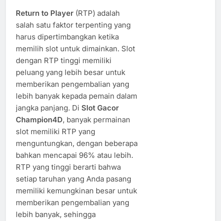
Return to Player
(RTP) adalah
salah satu faktor terpenting yang
harus dipertimbangkan ketika
memilih slot untuk dimainkan. Slot
dengan RTP tinggi memiliki
peluang yang lebih besar untuk
memberikan pengembalian yang
lebih banyak kepada pemain dalam
jangka panjang. Di
Slot Gacor
Champion4D
, banyak permainan
slot memiliki RTP yang
menguntungkan, dengan beberapa
bahkan mencapai 96% atau lebih.
RTP yang tinggi berarti bahwa
setiap taruhan yang Anda pasang
memiliki kemungkinan besar untuk
memberikan pengembalian yang
lebih banyak, sehingga