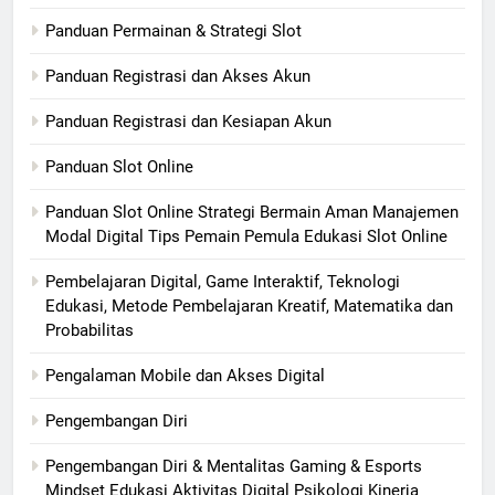
Panduan Permainan & Strategi Slot
Panduan Registrasi dan Akses Akun
Panduan Registrasi dan Kesiapan Akun
Panduan Slot Online
Panduan Slot Online Strategi Bermain Aman Manajemen
Modal Digital Tips Pemain Pemula Edukasi Slot Online
Pembelajaran Digital, Game Interaktif, Teknologi
Edukasi, Metode Pembelajaran Kreatif, Matematika dan
Probabilitas
Pengalaman Mobile dan Akses Digital
Pengembangan Diri
Pengembangan Diri & Mentalitas Gaming & Esports
Mindset Edukasi Aktivitas Digital Psikologi Kinerja