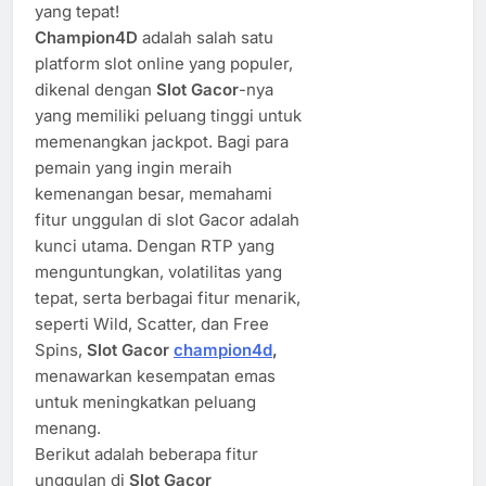
yang tepat!
Champion4D
adalah salah satu
platform slot online yang populer,
dikenal dengan
Slot Gacor
-nya
yang memiliki peluang tinggi untuk
memenangkan jackpot. Bagi para
pemain yang ingin meraih
kemenangan besar, memahami
fitur unggulan di slot Gacor adalah
kunci utama. Dengan RTP yang
menguntungkan, volatilitas yang
tepat, serta berbagai fitur menarik,
seperti Wild, Scatter, dan Free
Spins,
Slot Gacor
champion4d
,
menawarkan kesempatan emas
untuk meningkatkan peluang
menang.
Berikut adalah beberapa fitur
unggulan di
Slot Gacor