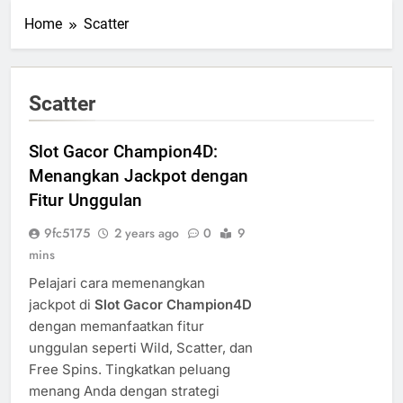
Home
Scatter
Scatter
Slot Gacor Champion4D:
Menangkan Jackpot dengan
Fitur Unggulan
9fc5175
2 years ago
0
9
mins
Pelajari cara memenangkan
jackpot di
Slot Gacor Champion4D
dengan memanfaatkan fitur
unggulan seperti Wild, Scatter, dan
Free Spins. Tingkatkan peluang
menang Anda dengan strategi