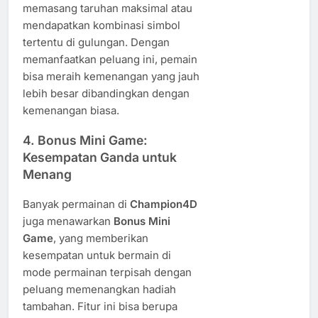
memasang taruhan maksimal atau
mendapatkan kombinasi simbol
tertentu di gulungan. Dengan
memanfaatkan peluang ini, pemain
bisa meraih kemenangan yang jauh
lebih besar dibandingkan dengan
kemenangan biasa.
4.
Bonus Mini Game:
Kesempatan Ganda untuk
Menang
Banyak permainan di
Champion4D
juga menawarkan
Bonus Mini
Game
, yang memberikan
kesempatan untuk bermain di
mode permainan terpisah dengan
peluang memenangkan hadiah
tambahan. Fitur ini bisa berupa