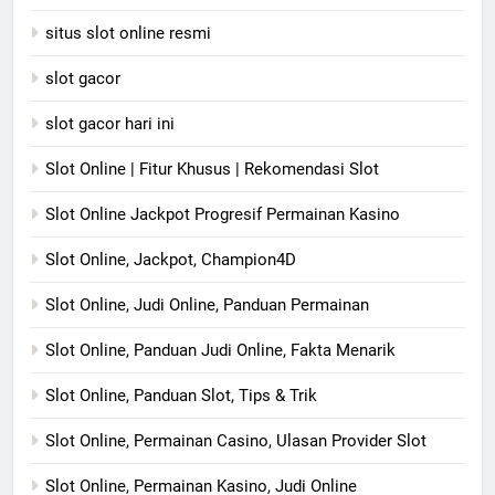
situs slot online resmi
slot gacor
slot gacor hari ini
Slot Online | Fitur Khusus | Rekomendasi Slot
Slot Online Jackpot Progresif Permainan Kasino
Slot Online, Jackpot, Champion4D
Slot Online, Judi Online, Panduan Permainan
Slot Online, Panduan Judi Online, Fakta Menarik
Slot Online, Panduan Slot, Tips & Trik
Slot Online, Permainan Casino, Ulasan Provider Slot
Slot Online, Permainan Kasino, Judi Online