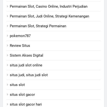
Permainan Slot, Casino Online, Industri Perjudian
Permainan Slot, Judi Online, Strategi Kemenangan
Permainan Slot, Strategi Permainan
pokemon787
Review Situs
Sistem Akses Digital
situs judi slot online
situs judi, situs judi slot
situs slot
situs slot gacor
situs slot gacor hari