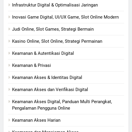
Infrastruktur Digital & Optimalisasi Jaringan
Inovasi Game Digital, UI/UX Game, Slot Online Modern
Judi Online, Slot Games, Strategi Bermain
Kasino Online, Slot Online, Strategi Permainan
Keamanan & Autentikasi Digital
Keamanan & Privasi
Keamanan Akses & Identitas Digital
Keamanan Akses dan Verifikasi Digital
Keamanan Akses Digital, Panduan Multi Perangkat,
Pengalaman Pengguna Online
Keamanan Akses Harian