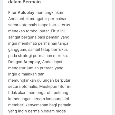
dalam Bermain
Fitur
Autoplay
memungkinkan
Anda untuk mengatur permainan
secara otomatis tanpa harus terus
menekan tombol putar. Fitur ini
sangat berguna bagi pemain yang
ingin menikmati permainan tanpa
gangguan, sambil tetap berfokus
pada strategi permainan mereka.
Dengan
Autoplay
, Anda dapat
mengatur jumlah putaran yang
ingin dimainkan dan
memungkinkan gulungan berputar
secara otomatis. Meskipun fitur ini
tidak akan memengaruhi peluang
kemenangan secara langsung, ini
memberi kenyamanan bagi pemain
yang ingin bermain dalam mode