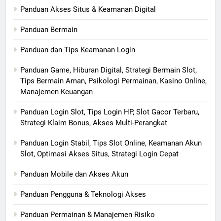
Panduan Akses Situs & Keamanan Digital
Panduan Bermain
Panduan dan Tips Keamanan Login
Panduan Game, Hiburan Digital, Strategi Bermain Slot,
Tips Bermain Aman, Psikologi Permainan, Kasino Online,
Manajemen Keuangan
Panduan Login Slot, Tips Login HP, Slot Gacor Terbaru,
Strategi Klaim Bonus, Akses Multi-Perangkat
Panduan Login Stabil, Tips Slot Online, Keamanan Akun
Slot, Optimasi Akses Situs, Strategi Login Cepat
Panduan Mobile dan Akses Akun
Panduan Pengguna & Teknologi Akses
Panduan Permainan & Manajemen Risiko