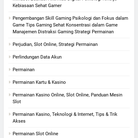
Kebiasaan Sehat Gamer
Pengembangan Skill Gaming Psikologi dan Fokus dalam
Game Tips Gaming Sehat Konsentrasi dalam Game
Manajemen Distraksi Gaming Strategi Permainan
Perjudian, Slot Online, Strategi Permainan
Perlindungan Data Akun
Permainan
Permainan Kartu & Kasino
Permainan Kasino Online, Slot Online, Panduan Mesin
Slot
Permainan Kasino, Teknologi & Internet, Tips & Trik
Akses
Permainan Slot Online