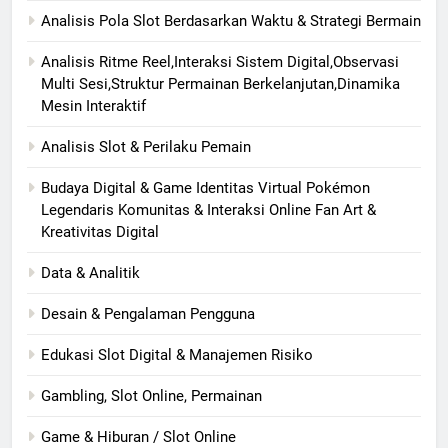
Analisis Pola Slot Berdasarkan Waktu & Strategi Bermain
Analisis Ritme Reel,Interaksi Sistem Digital,Observasi
Multi Sesi,Struktur Permainan Berkelanjutan,Dinamika
Mesin Interaktif
Analisis Slot & Perilaku Pemain
Budaya Digital & Game Identitas Virtual Pokémon
Legendaris Komunitas & Interaksi Online Fan Art &
Kreativitas Digital
Data & Analitik
Desain & Pengalaman Pengguna
Edukasi Slot Digital & Manajemen Risiko
Gambling, Slot Online, Permainan
Game & Hiburan / Slot Online