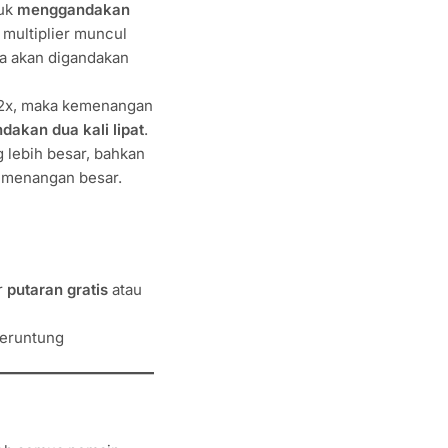
tuk
menggandakan
 multiplier muncul
a akan digandakan
r 2x, maka kemenangan
dakan dua kali lipat
.
g lebih besar, bahkan
kemenangan besar.
r
putaran gratis
atau
beruntung