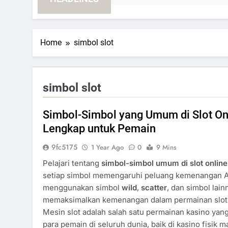
Home
simbol slot
simbol slot
Simbol-Simbol yang Umum di Slot On
Lengkap untuk Pemain
9fc5175
1 Year Ago
0
9 Mins
Pelajari tentang
simbol-simbol umum di slot online
setiap simbol memengaruhi peluang kemenangan 
menggunakan simbol
wild
,
scatter
, dan simbol lain
memaksimalkan kemenangan dalam permainan slot
Mesin slot adalah salah satu permainan kasino yang
para pemain di seluruh dunia, baik di kasino fisik 