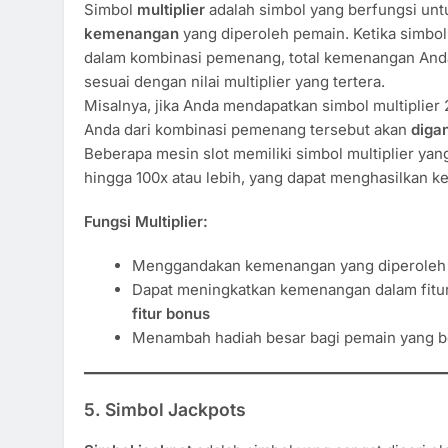
Simbol
multiplier
adalah simbol yang berfungsi un
kemenangan
yang diperoleh pemain. Ketika simbol
dalam kombinasi pemenang, total kemenangan And
sesuai dengan nilai multiplier yang tertera.
Misalnya, jika Anda mendapatkan simbol multiplie
Anda dari kombinasi pemenang tersebut akan
digan
Beberapa mesin slot memiliki simbol multiplier yan
hingga 100x atau lebih, yang dapat menghasilkan 
Fungsi Multiplier:
Menggandakan kemenangan yang diperoleh
Dapat meningkatkan kemenangan dalam fitu
fitur bonus
Menambah hadiah besar bagi pemain yang 
5.
Simbol Jackpots