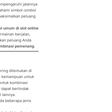
mempengaruhi jalannya
hami simbol-simbol
emaksimalkan peluang
l umum di slot online
mainan berjalan,
tkan peluang Anda
mbinasi pemenang
.
ering ditemukan di
iki kemampuan untuk
ntuk kombinasi
d
dapat bertindak
lainnya.
da beberapa jenis