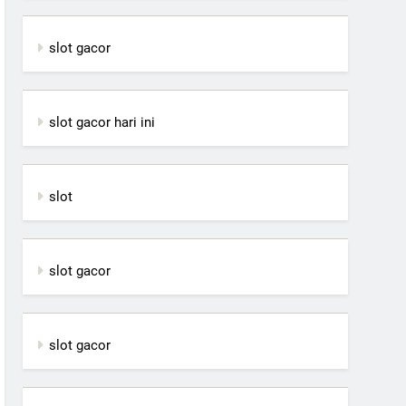
slot gacor
slot gacor hari ini
slot
slot gacor
slot gacor