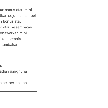
tur bonus
atau
mini
tkan sejumlah simbol
n bonus
atau
r atau kesempatan
menawarkan mini-
ikan pemain
i tambahan.
us
diah uang tunai
alam permainan