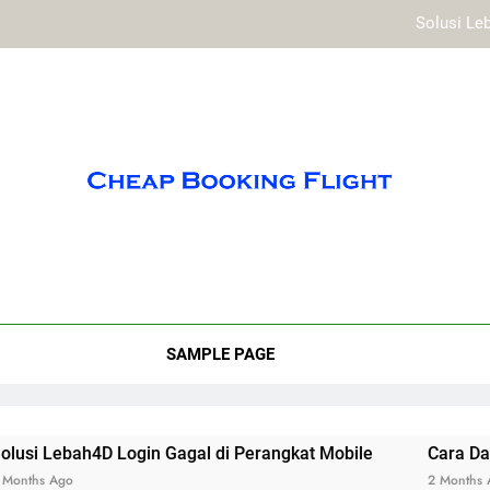
Solusi Le
Cara Daft
Cara Daftar 
EDWINSLOT Link Alternatif dengan Sis
Solusi Le
Cara Daft
ap Booking Flight
Tiket Pesawat Dengan Harga Terbaik Di Cheap Booking Flight.
Cara Daftar 
SAMPLE PAGE
4D Login Gagal di Perangkat Mobile
Cara Daftar Edwins
2 Months Ago