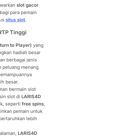
warkan
slot gacor
 bagi para pemain
tus
situs slot
.
RTP Tinggi
turn to Player)
yang
ngkan hadiah besar
n berbagai jenis
n peluang menang
a kemampuannya
ih besar.
an bermain slot
in slot di
LARIS4D
k, seperti
free spins
,
inkan pemain untuk
ertaruhkan lebih
galaman,
LARIS4D