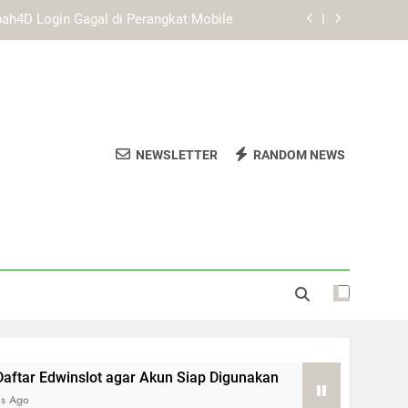
bah4D Login Gagal di Perangkat Mobile
ar Edwinslot agar Akun Siap Digunakan
Lebah4D agar Tidak Salah Mengisi Data
tem Akses yang Responsif dan Terarah
NEWSLETTER
RANDOM NEWS
bah4D Login Gagal di Perangkat Mobile
ar Edwinslot agar Akun Siap Digunakan
Lebah4D agar Tidak Salah Mengisi Data
slot agar Akun Siap Digunakan
Cara Daftar Lebah4D aga
2 Months Ago