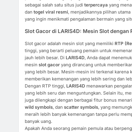
sebagai salah satu situs judi
terpercaya
yang mena
dan
togel viral resmi
, menjadikannya pilihan utama
yang ingin menikmati pengalaman bermain yang si
Slot Gacor di LARIS4D: Mesin Slot dengan 
Slot gacor adalah mesin slot yang memiliki
RTP (Re
tinggi, yang berarti peluang pemain untuk memena
jauh lebih besar. Di
LARIS4D
, Anda dapat menemuka
mesin
slot gacor
yang dirancang untuk memberika
yang lebih besar. Mesin-mesin ini terkenal karen
memberikan kemenangan yang lebih sering dan leb
Dengan RTP tinggi,
LARIS4D
menawarkan pengalam
yang lebih seru dan menguntungkan. Selain itu, mes
juga dilengkapi dengan berbagai fitur bonus menari
wild symbols
, dan
scatter symbols
, yang memungk
meraih lebih banyak kemenangan tanpa perlu memp
banyak uang.
Apakah Anda seorang pemain pemula atau berpen