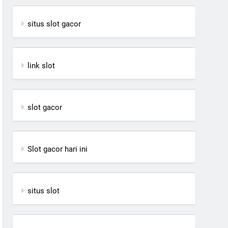
situs slot gacor
link slot
slot gacor
Slot gacor hari ini
situs slot