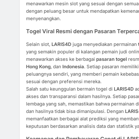
menawarkan mesin slot yang sesuai dengan semua t
dengan peluang besar untuk mendapatkan kemena
menyenangkan.
Togel Viral Resmi dengan Pasaran Terperc
Selain slot,
LARIS4D
juga menyediakan permainan
yang semakin populer di kalangan pemain judi online
menawarkan akses ke berbagai
pasaran togel
resm
Hong Kong
, dan
Indonesia
. Setiap pasaran memiliki
peluangnya sendiri, yang memberi pemain kebebas
sesuai dengan preferensi mereka.
Salah satu keunggulan bermain togel di
LARIS4D
ad
akses dan transparansi dalam hasilnya. Setiap pasar
lembaga yang sah, memastikan bahwa permainan di
dan hasilnya tidak bisa dimanipulasi. Dengan
LARI
memanfaatkan berbagai alat prediksi yang memba
keputusan berdasarkan analisis data dan statistik y
Keamanan dan Pembayaran Cepat di LARI