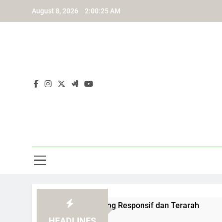
Skip
August 8, 2026
2:00:26 AM
to
content
Che
Dapatkan 
n Sistem Akses yang Responsif dan Terarah
Solusi Leba
2 Months Ago
HEADLINES