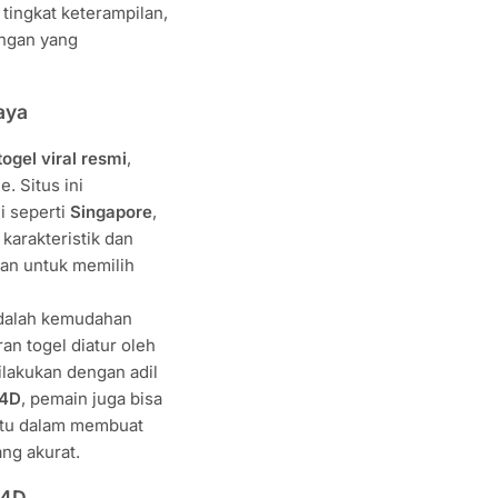
ingkat keterampilan,
ngan yang
aya
togel viral resmi
,
. Situs ini
i seperti
Singapore
,
 karakteristik dan
an untuk memilih
alah kemudahan
an togel diatur oleh
lakukan dengan adil
S4D
, pemain juga bisa
ntu dalam membuat
ang akurat.
S4D