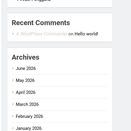
Recent Comments
A WordPress Commenter
on
Hello world!
Archives
June 2026
May 2026
April 2026
March 2026
February 2026
January 2026