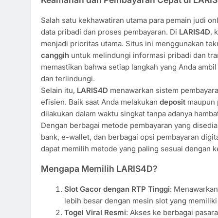
Salah satu kekhawatiran utama para pemain judi on
data pribadi dan proses pembayaran. Di
LARIS4D
, 
menjadi prioritas utama. Situs ini menggunakan te
canggih
untuk melindungi informasi pribadi dan tr
memastikan bahwa setiap langkah yang Anda ambil d
dan terlindungi.
Selain itu,
LARIS4D
menawarkan sistem pembayara
efisien. Baik saat Anda melakukan
deposit
maupun
dilakukan dalam waktu singkat tanpa adanya hambat
Dengan berbagai metode pembayaran yang disediaka
bank, e-wallet, dan berbagai opsi pembayaran digit
dapat memilih metode yang paling sesuai dengan 
Mengapa Memilih LARIS4D?
Slot Gacor dengan RTP Tinggi
: Menawarkan
lebih besar dengan mesin slot yang memiliki
Togel Viral Resmi
: Akses ke berbagai pasara