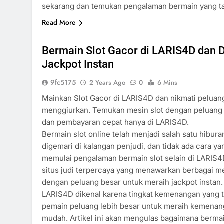
sekarang dan temukan pengalaman bermain yang ta
Read More
Bermain Slot Gacor di LARIS4D dan 
Jackpot Instan
9fc5175
2 Years Ago
0
6 Mins
Mainkan Slot Gacor di LARIS4D dan nikmati peluang
menggiurkan. Temukan mesin slot dengan peluang 
dan pembayaran cepat hanya di LARIS4D.
Bermain slot online telah menjadi salah satu hibura
digemari di kalangan penjudi, dan tidak ada cara ya
memulai pengalaman bermain slot selain di LARIS4
situs judi terpercaya yang menawarkan berbagai me
dengan peluang besar untuk meraih jackpot instan. 
LARIS4D dikenal karena tingkat kemenangan yang t
pemain peluang lebih besar untuk meraih kemena
mudah. Artikel ini akan mengulas bagaimana bermai