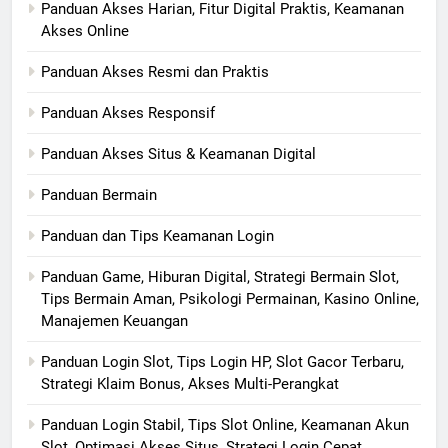
Panduan Akses Harian, Fitur Digital Praktis, Keamanan
Akses Online
Panduan Akses Resmi dan Praktis
Panduan Akses Responsif
Panduan Akses Situs & Keamanan Digital
Panduan Bermain
Panduan dan Tips Keamanan Login
Panduan Game, Hiburan Digital, Strategi Bermain Slot,
Tips Bermain Aman, Psikologi Permainan, Kasino Online,
Manajemen Keuangan
Panduan Login Slot, Tips Login HP, Slot Gacor Terbaru,
Strategi Klaim Bonus, Akses Multi-Perangkat
Panduan Login Stabil, Tips Slot Online, Keamanan Akun
Slot, Optimasi Akses Situs, Strategi Login Cepat