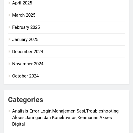
April 2025
March 2025
February 2025
January 2025
December 2024
November 2024
October 2024
Categories
Analisis Error Login,Manajemen Sesi,Troubleshooting
Akses,Jaringan dan Konektivitas,Keamanan Akses
Digital