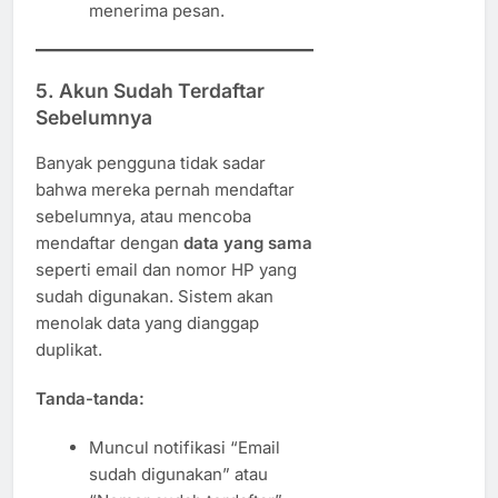
menerima pesan.
5.
Akun Sudah Terdaftar
Sebelumnya
Banyak pengguna tidak sadar
bahwa mereka pernah mendaftar
sebelumnya, atau mencoba
mendaftar dengan
data yang sama
seperti email dan nomor HP yang
sudah digunakan. Sistem akan
menolak data yang dianggap
duplikat.
Tanda-tanda:
Muncul notifikasi “Email
sudah digunakan” atau