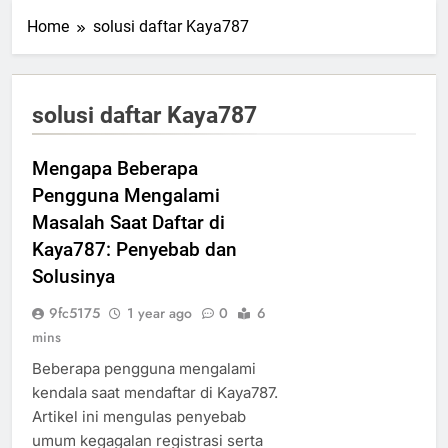
Home
solusi daftar Kaya787
solusi daftar Kaya787
Mengapa Beberapa
Pengguna Mengalami
Masalah Saat Daftar di
Kaya787: Penyebab dan
Solusinya
9fc5175
1 year ago
0
6
mins
Beberapa pengguna mengalami
kendala saat mendaftar di Kaya787.
Artikel ini mengulas penyebab
umum kegagalan registrasi serta