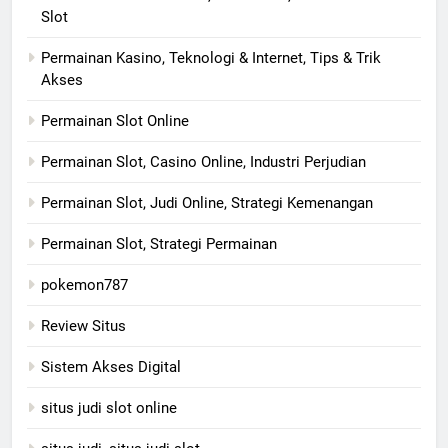
Slot
Permainan Kasino, Teknologi & Internet, Tips & Trik
Akses
Permainan Slot Online
Permainan Slot, Casino Online, Industri Perjudian
Permainan Slot, Judi Online, Strategi Kemenangan
Permainan Slot, Strategi Permainan
pokemon787
Review Situs
Sistem Akses Digital
situs judi slot online