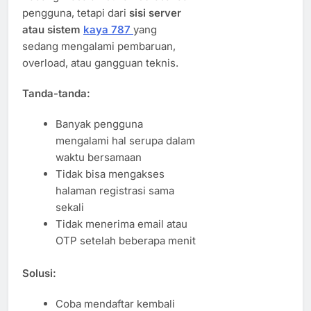
pengguna, tetapi dari
sisi server
atau sistem
kaya 787
yang
sedang mengalami pembaruan,
overload, atau gangguan teknis.
Tanda-tanda:
Banyak pengguna
mengalami hal serupa dalam
waktu bersamaan
Tidak bisa mengakses
halaman registrasi sama
sekali
Tidak menerima email atau
OTP setelah beberapa menit
Solusi:
Coba mendaftar kembali