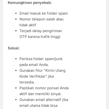
Kemungkinan penyebab:
Email masuk ke folder spam
Nomor telepon salah atau
tidak aktif
Terjadi delay pengiriman
OTP karena trafik tinggi
Solusi:
Periksa folder spam/junk
pada email Anda.
Gunakan fitur “Kirim Ulang
Kode Verifikasi” jika
tersedia.
Pastikan nomor ponsel Anda
aktif dan memiliki sinyal.
Gunakan email alternatif jika
email utama tidak bisa