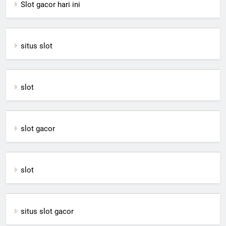
Slot gacor hari ini
situs slot
slot
slot gacor
slot
situs slot gacor