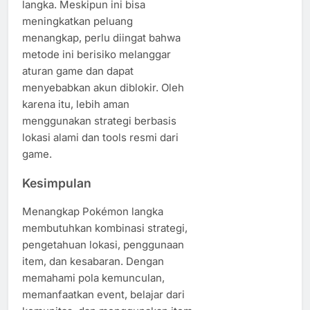
langka. Meskipun ini bisa
meningkatkan peluang
menangkap, perlu diingat bahwa
metode ini berisiko melanggar
aturan game dan dapat
menyebabkan akun diblokir. Oleh
karena itu, lebih aman
menggunakan strategi berbasis
lokasi alami dan tools resmi dari
game.
Kesimpulan
Menangkap Pokémon langka
membutuhkan kombinasi strategi,
pengetahuan lokasi, penggunaan
item, dan kesabaran. Dengan
memahami pola kemunculan,
memanfaatkan event, belajar dari