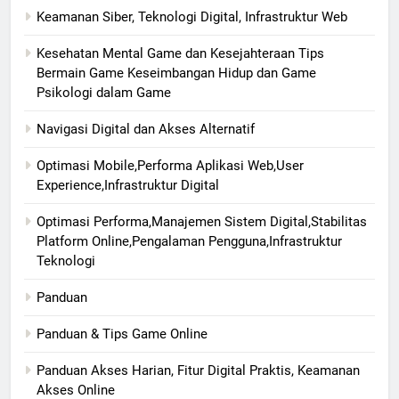
Keamanan Siber, Teknologi Digital, Infrastruktur Web
Kesehatan Mental Game dan Kesejahteraan Tips
Bermain Game Keseimbangan Hidup dan Game
Psikologi dalam Game
Navigasi Digital dan Akses Alternatif
Optimasi Mobile,Performa Aplikasi Web,User
Experience,Infrastruktur Digital
Optimasi Performa,Manajemen Sistem Digital,Stabilitas
Platform Online,Pengalaman Pengguna,Infrastruktur
Teknologi
Panduan
Panduan & Tips Game Online
Panduan Akses Harian, Fitur Digital Praktis, Keamanan
Akses Online