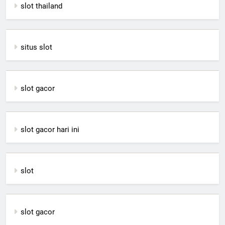
slot thailand
situs slot
slot gacor
slot gacor hari ini
slot
slot gacor