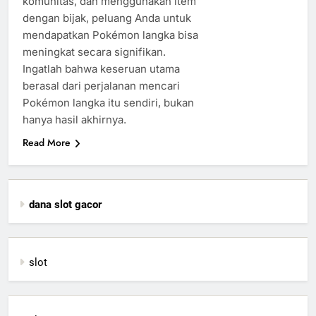
komunitas, dan menggunakan item
dengan bijak, peluang Anda untuk
mendapatkan Pokémon langka bisa
meningkat secara signifikan.
Ingatlah bahwa keseruan utama
berasal dari perjalanan mencari
Pokémon langka itu sendiri, bukan
hanya hasil akhirnya.
Read More
dana slot gacor
slot