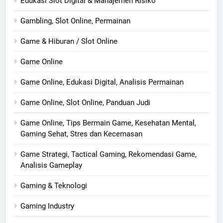
Edukasi Slot Digital & Manajemen Risiko
Gambling, Slot Online, Permainan
Game & Hiburan / Slot Online
Game Online
Game Online, Edukasi Digital, Analisis Permainan
Game Online, Slot Online, Panduan Judi
Game Online, Tips Bermain Game, Kesehatan Mental,
Gaming Sehat, Stres dan Kecemasan
Game Strategi, Tactical Gaming, Rekomendasi Game,
Analisis Gameplay
Gaming & Teknologi
Gaming Industry