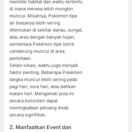
memiliki habitat dan waktu tertentu
di mana mereka lebih mungkin
muncul. Misalnya, Pokémon tipe
air biasanya lebih sering
ditemukan di sekitar danau, sungai,
atau area dengan banyak hujan,
sementara Pokémon tipe listrik
cenderung muncul di area
perkotaan.
Selain lokasi, waktu juga menjadi
faktor penting. Beberapa Pokémon
langka muncul lebih sering pada
pagi hari, sore hari, atau bahkan
malam hari. Mengamati pola ini
secara konsisten dapat
meningkatkan peluang Anda
secara signifikan.
2. Manfaatkan Event dan