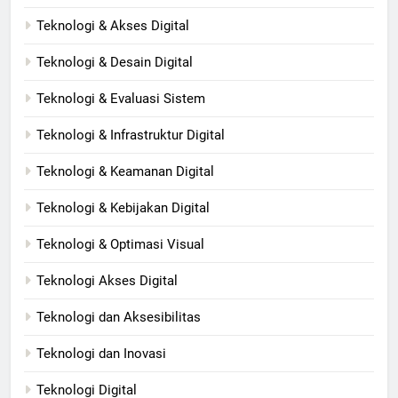
Teknologi & Akses Digital
Teknologi & Desain Digital
Teknologi & Evaluasi Sistem
Teknologi & Infrastruktur Digital
Teknologi & Keamanan Digital
Teknologi & Kebijakan Digital
Teknologi & Optimasi Visual
Teknologi Akses Digital
Teknologi dan Aksesibilitas
Teknologi dan Inovasi
Teknologi Digital