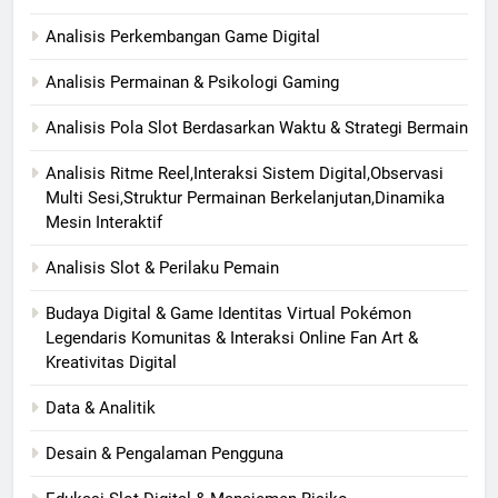
Analisis Perkembangan Game Digital
Analisis Permainan & Psikologi Gaming
Analisis Pola Slot Berdasarkan Waktu & Strategi Bermain
Analisis Ritme Reel,Interaksi Sistem Digital,Observasi
Multi Sesi,Struktur Permainan Berkelanjutan,Dinamika
Mesin Interaktif
Analisis Slot & Perilaku Pemain
Budaya Digital & Game Identitas Virtual Pokémon
Legendaris Komunitas & Interaksi Online Fan Art &
Kreativitas Digital
Data & Analitik
Desain & Pengalaman Pengguna