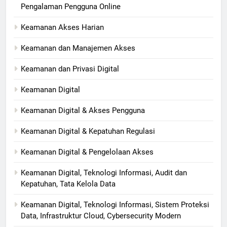
Pengalaman Pengguna Online
Keamanan Akses Harian
Keamanan dan Manajemen Akses
Keamanan dan Privasi Digital
Keamanan Digital
Keamanan Digital & Akses Pengguna
Keamanan Digital & Kepatuhan Regulasi
Keamanan Digital & Pengelolaan Akses
Keamanan Digital, Teknologi Informasi, Audit dan
Kepatuhan, Tata Kelola Data
Keamanan Digital, Teknologi Informasi, Sistem Proteksi
Data, Infrastruktur Cloud, Cybersecurity Modern