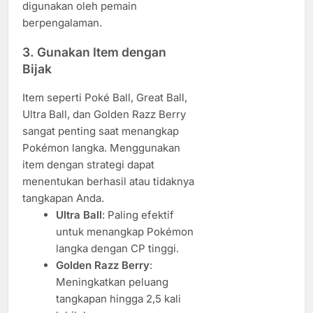
digunakan oleh pemain
berpengalaman.
3. Gunakan Item dengan
Bijak
Item seperti Poké Ball, Great Ball,
Ultra Ball, dan Golden Razz Berry
sangat penting saat menangkap
Pokémon langka. Menggunakan
item dengan strategi dapat
menentukan berhasil atau tidaknya
tangkapan Anda.
Ultra Ball
: Paling efektif
untuk menangkap Pokémon
langka dengan CP tinggi.
Golden Razz Berry
:
Meningkatkan peluang
tangkapan hingga 2,5 kali