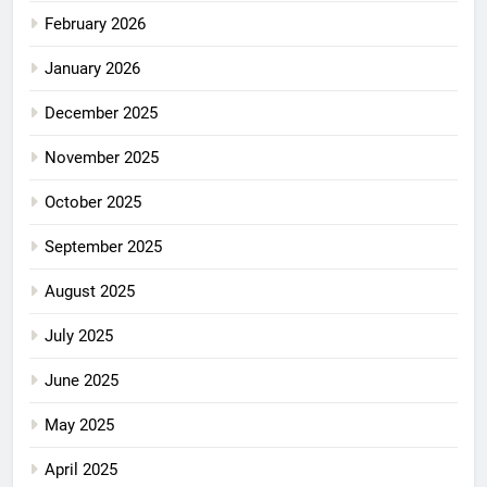
February 2026
January 2026
December 2025
November 2025
October 2025
September 2025
August 2025
July 2025
June 2025
May 2025
April 2025