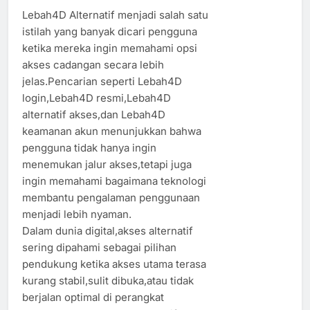
Lebah4D Alternatif menjadi salah satu
istilah yang banyak dicari pengguna
ketika mereka ingin memahami opsi
akses cadangan secara lebih
jelas.Pencarian seperti Lebah4D
login,Lebah4D resmi,Lebah4D
alternatif akses,dan Lebah4D
keamanan akun menunjukkan bahwa
pengguna tidak hanya ingin
menemukan jalur akses,tetapi juga
ingin memahami bagaimana teknologi
membantu pengalaman penggunaan
menjadi lebih nyaman.
Dalam dunia digital,akses alternatif
sering dipahami sebagai pilihan
pendukung ketika akses utama terasa
kurang stabil,sulit dibuka,atau tidak
berjalan optimal di perangkat