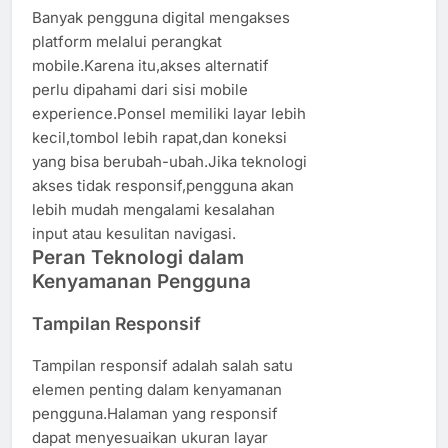
Banyak pengguna digital mengakses
platform melalui perangkat
mobile.Karena itu,akses alternatif
perlu dipahami dari sisi mobile
experience.Ponsel memiliki layar lebih
kecil,tombol lebih rapat,dan koneksi
yang bisa berubah-ubah.Jika teknologi
akses tidak responsif,pengguna akan
lebih mudah mengalami kesalahan
input atau kesulitan navigasi.
Peran Teknologi dalam
Kenyamanan Pengguna
Tampilan Responsif
Tampilan responsif adalah salah satu
elemen penting dalam kenyamanan
pengguna.Halaman yang responsif
dapat menyesuaikan ukuran layar