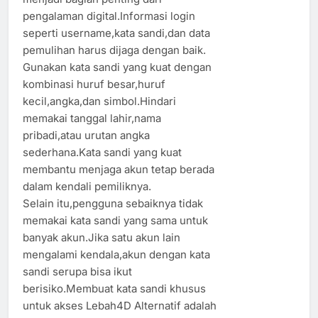
pengalaman digital.Informasi login
seperti username,kata sandi,dan data
pemulihan harus dijaga dengan baik.
Gunakan kata sandi yang kuat dengan
kombinasi huruf besar,huruf
kecil,angka,dan simbol.Hindari
memakai tanggal lahir,nama
pribadi,atau urutan angka
sederhana.Kata sandi yang kuat
membantu menjaga akun tetap berada
dalam kendali pemiliknya.
Selain itu,pengguna sebaiknya tidak
memakai kata sandi yang sama untuk
banyak akun.Jika satu akun lain
mengalami kendala,akun dengan kata
sandi serupa bisa ikut
berisiko.Membuat kata sandi khusus
untuk akses Lebah4D Alternatif adalah