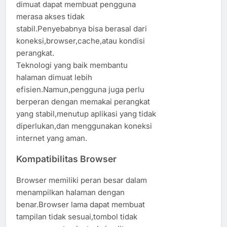
dimuat dapat membuat pengguna
merasa akses tidak
stabil.Penyebabnya bisa berasal dari
koneksi,browser,cache,atau kondisi
perangkat.
Teknologi yang baik membantu
halaman dimuat lebih
efisien.Namun,pengguna juga perlu
berperan dengan memakai perangkat
yang stabil,menutup aplikasi yang tidak
diperlukan,dan menggunakan koneksi
internet yang aman.
Kompatibilitas Browser
Browser memiliki peran besar dalam
menampilkan halaman dengan
benar.Browser lama dapat membuat
tampilan tidak sesuai,tombol tidak