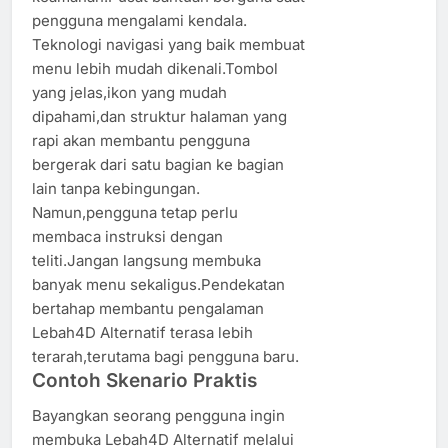
pengguna mengalami kendala.
Teknologi navigasi yang baik membuat
menu lebih mudah dikenali.Tombol
yang jelas,ikon yang mudah
dipahami,dan struktur halaman yang
rapi akan membantu pengguna
bergerak dari satu bagian ke bagian
lain tanpa kebingungan.
Namun,pengguna tetap perlu
membaca instruksi dengan
teliti.Jangan langsung membuka
banyak menu sekaligus.Pendekatan
bertahap membantu pengalaman
Lebah4D Alternatif terasa lebih
terarah,terutama bagi pengguna baru.
Contoh Skenario Praktis
Bayangkan seorang pengguna ingin
membuka Lebah4D Alternatif melalui