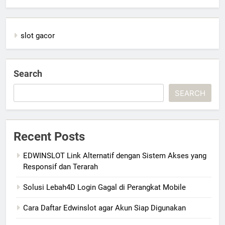
slot gacor
Search
SEARCH
Recent Posts
EDWINSLOT Link Alternatif dengan Sistem Akses yang
Responsif dan Terarah
Solusi Lebah4D Login Gagal di Perangkat Mobile
Cara Daftar Edwinslot agar Akun Siap Digunakan