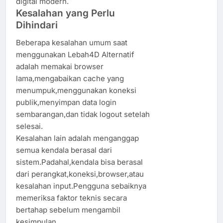
digital modern.
Kesalahan yang Perlu
Dihindari
Beberapa kesalahan umum saat
menggunakan Lebah4D Alternatif
adalah memakai browser
lama,mengabaikan cache yang
menumpuk,menggunakan koneksi
publik,menyimpan data login
sembarangan,dan tidak logout setelah
selesai.
Kesalahan lain adalah menganggap
semua kendala berasal dari
sistem.Padahal,kendala bisa berasal
dari perangkat,koneksi,browser,atau
kesalahan input.Pengguna sebaiknya
memeriksa faktor teknis secara
bertahap sebelum mengambil
kesimpulan.