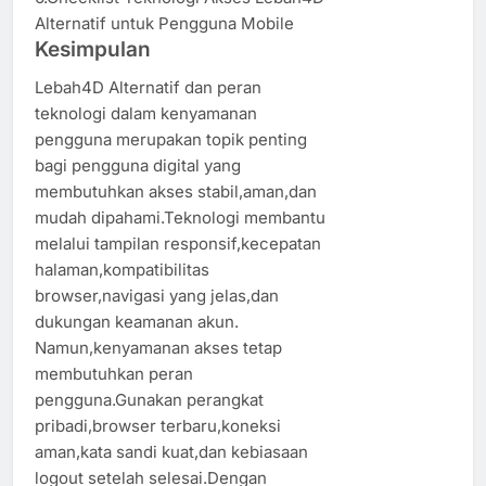
Alternatif untuk Pengguna Mobile
Kesimpulan
Lebah4D Alternatif dan peran
teknologi dalam kenyamanan
pengguna merupakan topik penting
bagi pengguna digital yang
membutuhkan akses stabil,aman,dan
mudah dipahami.Teknologi membantu
melalui tampilan responsif,kecepatan
halaman,kompatibilitas
browser,navigasi yang jelas,dan
dukungan keamanan akun.
Namun,kenyamanan akses tetap
membutuhkan peran
pengguna.Gunakan perangkat
pribadi,browser terbaru,koneksi
aman,kata sandi kuat,dan kebiasaan
logout setelah selesai.Dengan