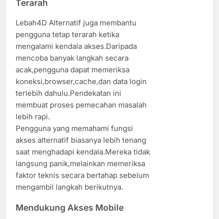
Terarah
Lebah4D Alternatif juga membantu
pengguna tetap terarah ketika
mengalami kendala akses.Daripada
mencoba banyak langkah secara
acak,pengguna dapat memeriksa
koneksi,browser,cache,dan data login
terlebih dahulu.Pendekatan ini
membuat proses pemecahan masalah
lebih rapi.
Pengguna yang memahami fungsi
akses alternatif biasanya lebih tenang
saat menghadapi kendala.Mereka tidak
langsung panik,melainkan memeriksa
faktor teknis secara bertahap sebelum
mengambil langkah berikutnya.
Mendukung Akses Mobile