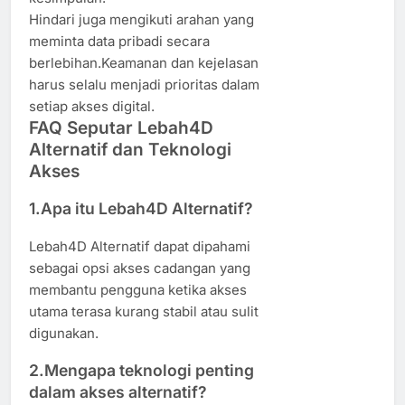
Hindari juga mengikuti arahan yang
meminta data pribadi secara
berlebihan.Keamanan dan kejelasan
harus selalu menjadi prioritas dalam
setiap akses digital.
FAQ Seputar Lebah4D
Alternatif dan Teknologi
Akses
1.Apa itu Lebah4D Alternatif?
Lebah4D Alternatif dapat dipahami
sebagai opsi akses cadangan yang
membantu pengguna ketika akses
utama terasa kurang stabil atau sulit
digunakan.
2.Mengapa teknologi penting
dalam akses alternatif?