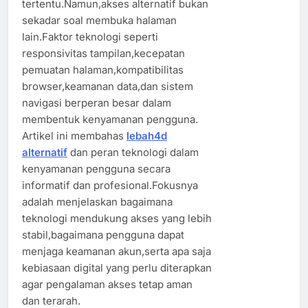
tertentu.Namun,akses alternatif bukan
sekadar soal membuka halaman
lain.Faktor teknologi seperti
responsivitas tampilan,kecepatan
pemuatan halaman,kompatibilitas
browser,keamanan data,dan sistem
navigasi berperan besar dalam
membentuk kenyamanan pengguna.
Artikel ini membahas
lebah4d
alternatif
dan peran teknologi dalam
kenyamanan pengguna secara
informatif dan profesional.Fokusnya
adalah menjelaskan bagaimana
teknologi mendukung akses yang lebih
stabil,bagaimana pengguna dapat
menjaga keamanan akun,serta apa saja
kebiasaan digital yang perlu diterapkan
agar pengalaman akses tetap aman
dan terarah.