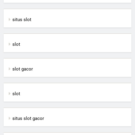
situs slot
slot
slot gacor
slot
situs slot gacor