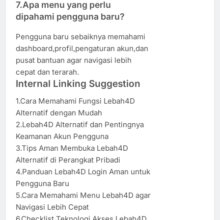
7.Apa menu yang perlu
dipahami pengguna baru?
Pengguna baru sebaiknya memahami
dashboard,profil,pengaturan akun,dan
pusat bantuan agar navigasi lebih
cepat dan terarah.
Internal Linking Suggestion
1.Cara Memahami Fungsi Lebah4D
Alternatif dengan Mudah
2.Lebah4D Alternatif dan Pentingnya
Keamanan Akun Pengguna
3.Tips Aman Membuka Lebah4D
Alternatif di Perangkat Pribadi
4.Panduan Lebah4D Login Aman untuk
Pengguna Baru
5.Cara Memahami Menu Lebah4D agar
Navigasi Lebih Cepat
6.Checklist Teknologi Akses Lebah4D