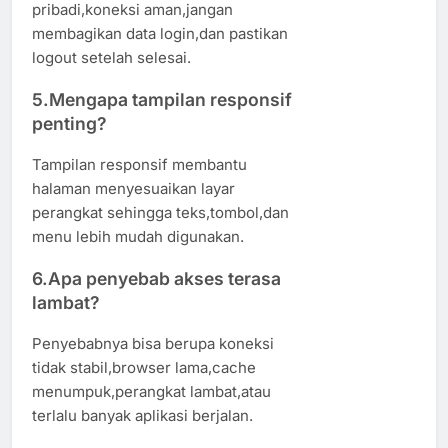
pribadi,koneksi aman,jangan
membagikan data login,dan pastikan
logout setelah selesai.
5.Mengapa tampilan responsif
penting?
Tampilan responsif membantu
halaman menyesuaikan layar
perangkat sehingga teks,tombol,dan
menu lebih mudah digunakan.
6.Apa penyebab akses terasa
lambat?
Penyebabnya bisa berupa koneksi
tidak stabil,browser lama,cache
menumpuk,perangkat lambat,atau
terlalu banyak aplikasi berjalan.