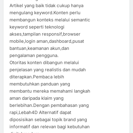
Artikel yang baik tidak cukup hanya
mengulang keyword.Konten perlu
membangun konteks melalui semantic
keyword seperti teknologi
akses,tampilan responsif,browser
mobile,login aman,dashboard,pusat
bantuan,keamanan akun,dan
pengalaman pengguna.
Otoritas konten dibangun melalui
penjelasan yang realistis dan mudah
diterapkan.Pembaca lebih
membutuhkan panduan yang
membantu mereka memahami langkah
aman daripada klaim yang
berlebihan.Dengan pembahasan yang
rapi,Lebah4D Alternatif dapat
diposisikan sebagai topik brand yang
informatif dan relevan bagi kebutuhan