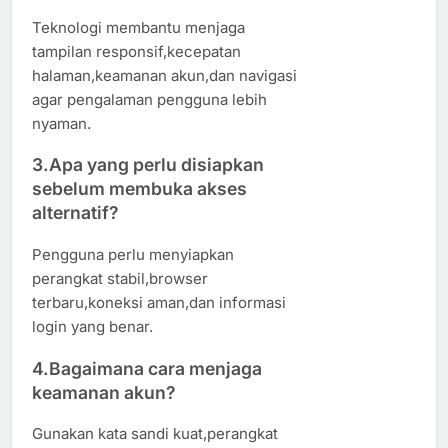
Teknologi membantu menjaga
tampilan responsif,kecepatan
halaman,keamanan akun,dan navigasi
agar pengalaman pengguna lebih
nyaman.
3.Apa yang perlu disiapkan
sebelum membuka akses
alternatif?
Pengguna perlu menyiapkan
perangkat stabil,browser
terbaru,koneksi aman,dan informasi
login yang benar.
4.Bagaimana cara menjaga
keamanan akun?
Gunakan kata sandi kuat,perangkat