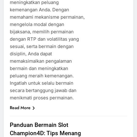
meningkatkan peluang
kemenangan Anda. Dengan
memahami mekanisme permainan,
mengelola modal dengan
bijaksana, memilih permainan
dengan RTP dan volatilitas yang
sesuai, serta bermain dengan
disiplin, Anda dapat
memaksimalkan pengalaman
bermain dan meningkatkan
peluang meraih kemenangan.
Ingatlah untuk selalu bermain
secara bertanggung jawab dan
menikmati proses permainan.
Read More
Panduan Bermain Slot
Champion4D: Tips Menang