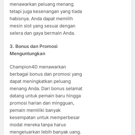
menawarkan peluang menang
tetapi juga kesenangan yang tiada
habisnya. Anda dapat memilih
mesin slot yang sesuai dengan
selera dan gaya bermain Anda.
3.
Bonus dan Promosi
Menguntungkan
Champion4D menawarkan
berbagai bonus dan promosi yang
dapat meningkatkan peluang
menang Anda. Dari bonus selamat
datang untuk pemain baru hingga
promosi harian dan mingguan,
pemain memiliki banyak
kesempatan untuk memperbesar
modal mereka tanpa harus
mengeluarkan lebih banyak uang.