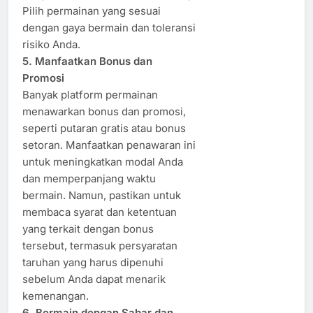
Pilih permainan yang sesuai
dengan gaya bermain dan toleransi
risiko Anda.
5. Manfaatkan Bonus dan
Promosi
Banyak platform permainan
menawarkan bonus dan promosi,
seperti putaran gratis atau bonus
setoran. Manfaatkan penawaran ini
untuk meningkatkan modal Anda
dan memperpanjang waktu
bermain. Namun, pastikan untuk
membaca syarat dan ketentuan
yang terkait dengan bonus
tersebut, termasuk persyaratan
taruhan yang harus dipenuhi
sebelum Anda dapat menarik
kemenangan.
6. Bermain dengan Sabar dan