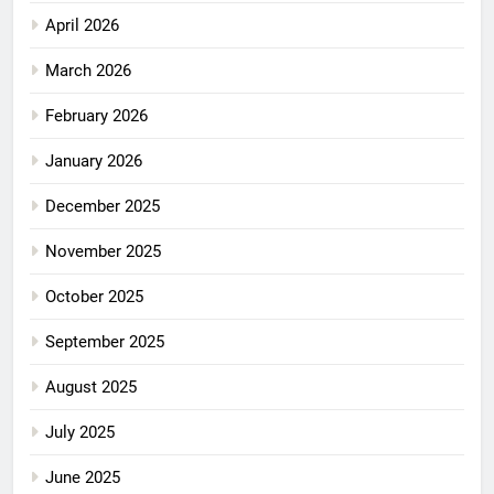
April 2026
March 2026
February 2026
January 2026
December 2025
November 2025
October 2025
September 2025
August 2025
July 2025
June 2025