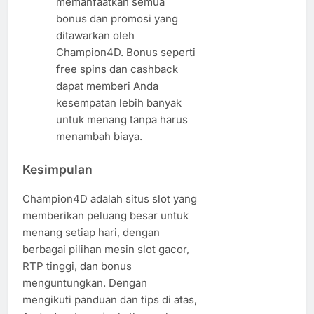
memanfaatkan semua
bonus dan promosi yang
ditawarkan oleh
Champion4D. Bonus seperti
free spins dan cashback
dapat memberi Anda
kesempatan lebih banyak
untuk menang tanpa harus
menambah biaya.
Kesimpulan
Champion4D adalah situs slot yang
memberikan peluang besar untuk
menang setiap hari, dengan
berbagai pilihan mesin slot gacor,
RTP tinggi, dan bonus
menguntungkan. Dengan
mengikuti panduan dan tips di atas,