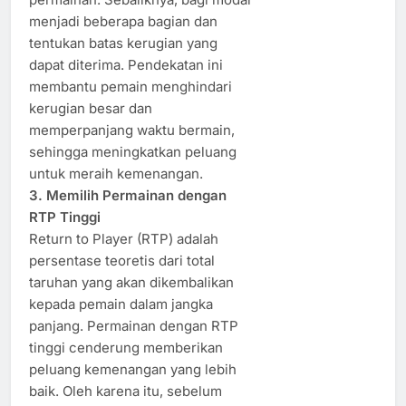
menjadi beberapa bagian dan
tentukan batas kerugian yang
dapat diterima. Pendekatan ini
membantu pemain menghindari
kerugian besar dan
memperpanjang waktu bermain,
sehingga meningkatkan peluang
untuk meraih kemenangan.
3. Memilih Permainan dengan
RTP Tinggi
Return to Player (RTP) adalah
persentase teoretis dari total
taruhan yang akan dikembalikan
kepada pemain dalam jangka
panjang. Permainan dengan RTP
tinggi cenderung memberikan
peluang kemenangan yang lebih
baik. Oleh karena itu, sebelum