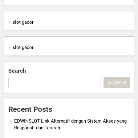
slot gacor
slot gacor
Search
SEARCH
Recent Posts
EDWINSLOT Link Alternatif dengan Sistem Akses yang
Responsif dan Terarah