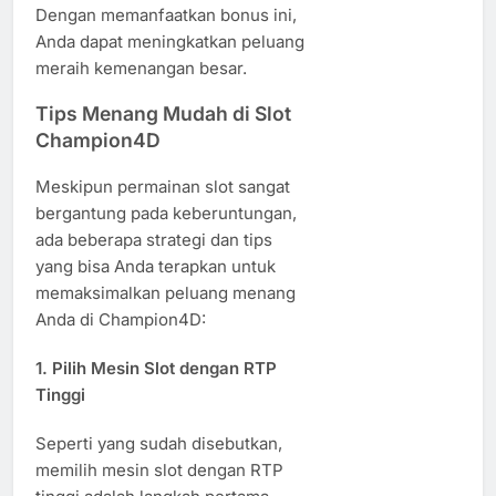
Dengan memanfaatkan bonus ini,
Anda dapat meningkatkan peluang
meraih kemenangan besar.
Tips Menang Mudah di Slot
Champion4D
Meskipun permainan slot sangat
bergantung pada keberuntungan,
ada beberapa strategi dan tips
yang bisa Anda terapkan untuk
memaksimalkan peluang menang
Anda di Champion4D:
1.
Pilih Mesin Slot dengan RTP
Tinggi
Seperti yang sudah disebutkan,
memilih mesin slot dengan RTP