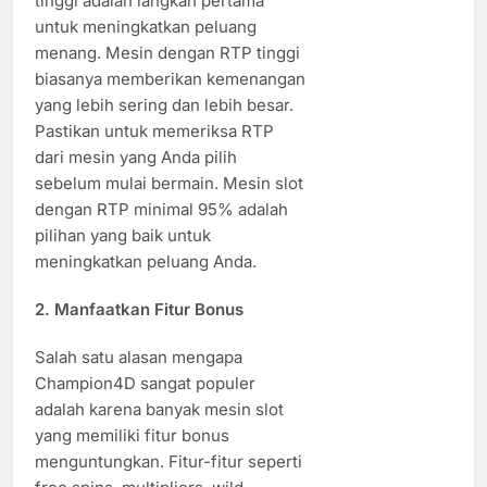
tinggi adalah langkah pertama
untuk meningkatkan peluang
menang. Mesin dengan RTP tinggi
biasanya memberikan kemenangan
yang lebih sering dan lebih besar.
Pastikan untuk memeriksa RTP
dari mesin yang Anda pilih
sebelum mulai bermain. Mesin slot
dengan RTP minimal 95% adalah
pilihan yang baik untuk
meningkatkan peluang Anda.
2.
Manfaatkan Fitur Bonus
Salah satu alasan mengapa
Champion4D sangat populer
adalah karena banyak mesin slot
yang memiliki fitur bonus
menguntungkan. Fitur-fitur seperti