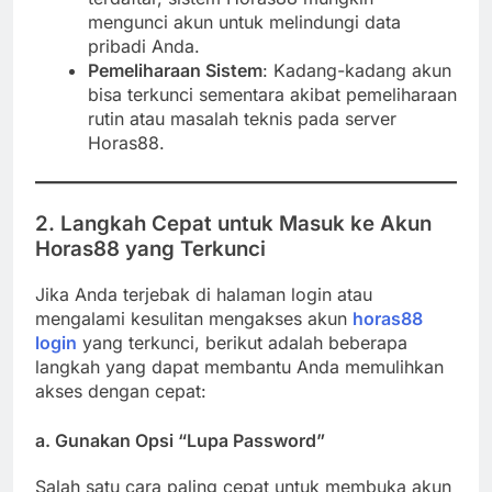
mengunci akun untuk melindungi data
pribadi Anda.
Pemeliharaan Sistem
: Kadang-kadang akun
bisa terkunci sementara akibat pemeliharaan
rutin atau masalah teknis pada server
Horas88.
2. Langkah Cepat untuk Masuk ke Akun
Horas88 yang Terkunci
Jika Anda terjebak di halaman login atau
mengalami kesulitan mengakses akun
horas88
login
yang terkunci, berikut adalah beberapa
langkah yang dapat membantu Anda memulihkan
akses dengan cepat:
a.
Gunakan Opsi “Lupa Password”
Salah satu cara paling cepat untuk membuka akun