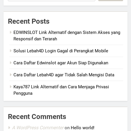
Recent Posts
EDWINSLOT Link Alternatif dengan Sistem Akses yang
Responsif dan Terarah
Solusi Lebah4D Login Gagal di Perangkat Mobile
Cara Daftar Edwinslot agar Akun Siap Digunakan
Cara Daftar Lebah4D agar Tidak Salah Mengisi Data
Kaya787 Link Alternatif dan Cara Menjaga Privasi
Pengguna
Recent Comments
A WordPress Commenter
on
Hello world!