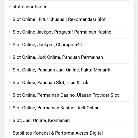
slot gacor hari ini
Slot Online | Fitur Khusus | Rekomendasi Slot
Slot Online Jackpot Progresif Permainan Kasino
Slot Online, Jackpot, Champion4D
Slot Online, Judi Online, Panduan Permainan
Slot Online, Panduan Judi Online, Fakta Menarik
Slot Online, Panduan Slot, Tips & Trik
Slot Online, Permainan Casino, Ulasan Provider Slot
Slot Online, Permainan Kasino, Judi Online
Slot, Judi Online, Keamanan
Stabilitas Koneksi & Performa Akses Digital