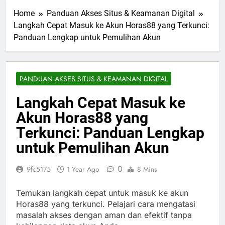
Home
Panduan Akses Situs & Keamanan Digital
Langkah Cepat Masuk ke Akun Horas88 yang Terkunci:
Panduan Lengkap untuk Pemulihan Akun
PANDUAN AKSES SITUS & KEAMANAN DIGITAL
Langkah Cepat Masuk ke
Akun Horas88 yang
Terkunci: Panduan Lengkap
untuk Pemulihan Akun
0
9fc5175
1 Year Ago
8 Mins
Temukan langkah cepat untuk masuk ke akun
Horas88 yang terkunci. Pelajari cara mengatasi
masalah akses dengan aman dan efektif tanpa