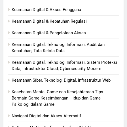
Keamanan Digital & Akses Pengguna
Keamanan Digital & Kepatuhan Regulasi
Keamanan Digital & Pengelolaan Akses
Keamanan Digital, Teknologi Informasi, Audit dan
Kepatuhan, Tata Kelola Data
Keamanan Digital, Teknologi Informasi, Sistem Proteksi
Data, Infrastruktur Cloud, Cybersecurity Modern
Keamanan Siber, Teknologi Digital, Infrastruktur Web
Kesehatan Mental Game dan Kesejahteraan Tips
Bermain Game Keseimbangan Hidup dan Game
Psikologi dalam Game
Navigasi Digital dan Akses Alternatif