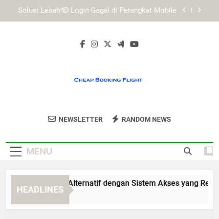
Skip
Cara Daftar Edwinslot agar Akun Siap Digunakan
to
content
Cara Daftar Lebah4D agar Tidak Salah Mengisi
Data
EDWINSLOT Link Alternatif dengan Sistem Akses
yang Responsif dan Terarah
Solusi Lebah4D Login Gagal di Perangkat Mobile
Cara Daftar Edwinslot agar Akun Siap Digunakan
Cheap Booking
Dapatkan Tiket Pesawat Dengan Harga
Cara Daftar Lebah4D agar Tidak Salah Mengisi
NEWSLETTER
RANDOM NEWS
Flight
Data
Terbaik Di Cheap Booking Flight.
MENU
WINSLOT Link Alternatif dengan Sistem Akses yang Responsi
HEADLINES
Month Ago