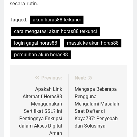
secara rutin.
Tagged:
akun horas88 terkunci
cara mengatasi akun horas88 terkunci
login gagal horas88
masuk ke akun horas88
pemulihan akun horas88
Previous:
Next:
Post
navigation
Apakah Link
Mengapa Beberapa
Alternatif Horas88
Pengguna
Menggunakan
Mengalami Masalah
Sertifikat SSL? Ini
Saat Daftar di
Pentingnya Enkripsi
Kaya787: Penyebab
dalam Akses Digital
dan Solusinya
Aman