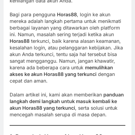
kehilangan data akun Anda.
Bagi para pengguna
Horas88
, login ke akun
mereka adalah langkah pertama untuk menikmati
berbagai layanan yang ditawarkan oleh platform
ini. Namun, masalah sering terjadi ketika akun
Horas88
terkunci, baik karena alasan keamanan,
kesalahan login, atau pelanggaran kebijakan. Jika
akun Anda terkunci, tentu saja hal tersebut bisa
sangat mengganggu. Namun, jangan khawatir,
karena ada beberapa cara untuk
memulihkan
akses ke akun Horas88 yang terkunci
dengan
cepat dan aman.
Dalam artikel ini, kami akan memberikan
panduan
langkah demi langkah untuk masuk kembali ke
akun Horas88 yang terkunci
, serta solusi untuk
mencegah masalah serupa di masa depan.