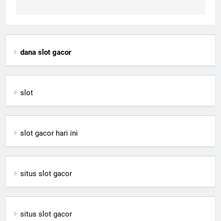
dana slot gacor
slot
slot gacor hari ini
situs slot gacor
situs slot gacor