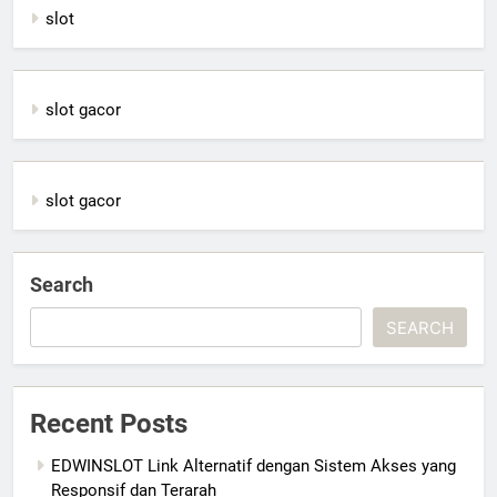
slot
slot gacor
slot gacor
Search
SEARCH
Recent Posts
EDWINSLOT Link Alternatif dengan Sistem Akses yang
Responsif dan Terarah