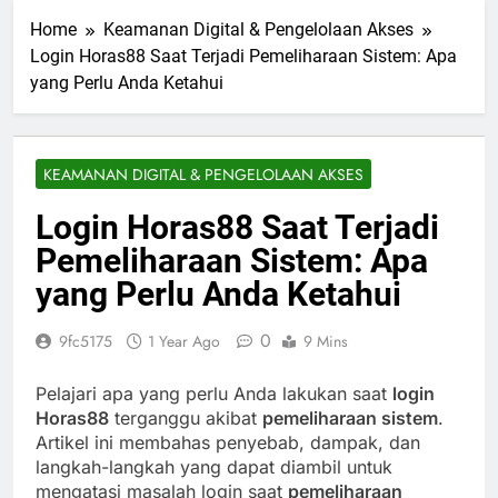
Home
Keamanan Digital & Pengelolaan Akses
Login Horas88 Saat Terjadi Pemeliharaan Sistem: Apa
yang Perlu Anda Ketahui
KEAMANAN DIGITAL & PENGELOLAAN AKSES
Login Horas88 Saat Terjadi
Pemeliharaan Sistem: Apa
yang Perlu Anda Ketahui
0
9fc5175
1 Year Ago
9 Mins
Pelajari apa yang perlu Anda lakukan saat
login
Horas88
terganggu akibat
pemeliharaan sistem
.
Artikel ini membahas penyebab, dampak, dan
langkah-langkah yang dapat diambil untuk
mengatasi masalah login saat
pemeliharaan