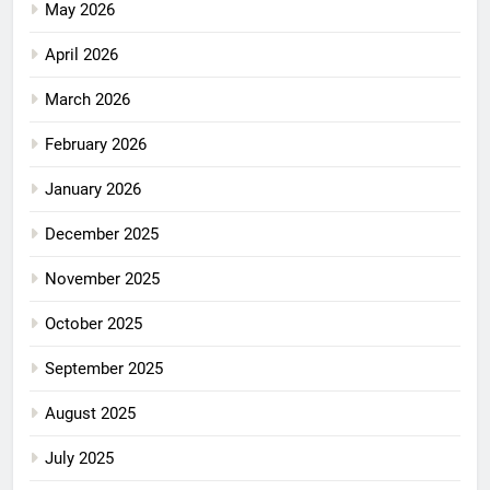
May 2026
April 2026
March 2026
February 2026
January 2026
December 2025
November 2025
October 2025
September 2025
August 2025
July 2025