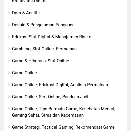
Kreativitas Digital
Data & Analitik
Desain & Pengalaman Pengguna
Edukasi Slot Digital & Manajemen Risiko
Gambling, Slot Online, Permainan
Game & Hiburan / Slot Online
Game Online
Game Online, Edukasi Digital, Analisis Permainan
Game Online, Slot Online, Panduan Judi
Game Online, Tips Bermain Game, Kesehatan Mental,
Gaming Sehat, Stres dan Kecemasan
Game Strategi, Tactical Gaming, Rekomendasi Game,