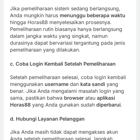
Jika pemeliharaan sistem sedang berlangsung,
Anda mungkin harus
menunggu beberapa waktu
hingga Horas88 menyelesaikan prosesnya.
Pemeliharaan rutin biasanya hanya berlangsung
dalam jangka waktu yang singkat, namun
durasinya dapat bervariasi tergantung pada jenis
pemeliharaan yang dilakukan.
c.
Coba Login Kembali Setelah Pemeliharaan
Setelah pemeliharaan selesai, coba login kembali
menggunakan
username
dan
kata sandi
yang
benar. Jika Anda mengalami masalah login yang
sama, pastikan bahwa
browser
atau
aplikasi
Horas88
yang Anda gunakan sudah
diperbarui
.
d.
Hubungi Layanan Pelanggan
Jika Anda masih tidak dapat mengakses akun
Anda setelah pemeliharaan selesai, langkah