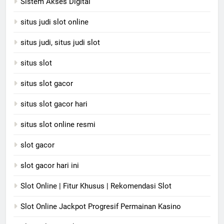
Sistem Akses Digital
situs judi slot online
situs judi, situs judi slot
situs slot
situs slot gacor
situs slot gacor hari
situs slot online resmi
slot gacor
slot gacor hari ini
Slot Online | Fitur Khusus | Rekomendasi Slot
Slot Online Jackpot Progresif Permainan Kasino