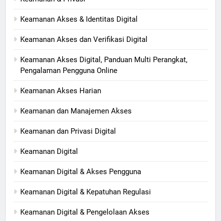
Keamanan Akses & Identitas Digital
Keamanan Akses dan Verifikasi Digital
Keamanan Akses Digital, Panduan Multi Perangkat,
Pengalaman Pengguna Online
Keamanan Akses Harian
Keamanan dan Manajemen Akses
Keamanan dan Privasi Digital
Keamanan Digital
Keamanan Digital & Akses Pengguna
Keamanan Digital & Kepatuhan Regulasi
Keamanan Digital & Pengelolaan Akses