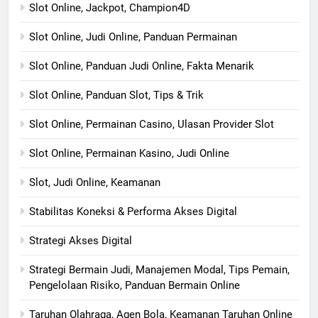
Slot Online, Jackpot, Champion4D
Slot Online, Judi Online, Panduan Permainan
Slot Online, Panduan Judi Online, Fakta Menarik
Slot Online, Panduan Slot, Tips & Trik
Slot Online, Permainan Casino, Ulasan Provider Slot
Slot Online, Permainan Kasino, Judi Online
Slot, Judi Online, Keamanan
Stabilitas Koneksi & Performa Akses Digital
Strategi Akses Digital
Strategi Bermain Judi, Manajemen Modal, Tips Pemain,
Pengelolaan Risiko, Panduan Bermain Online
Taruhan Olahraga, Agen Bola, Keamanan Taruhan Online