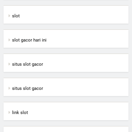
slot
slot gacor hari ini
situs slot gacor
situs slot gacor
link slot