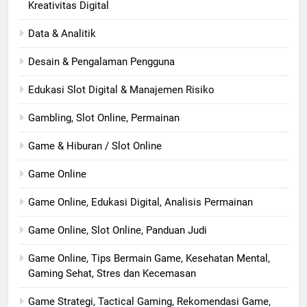
Kreativitas Digital
Data & Analitik
Desain & Pengalaman Pengguna
Edukasi Slot Digital & Manajemen Risiko
Gambling, Slot Online, Permainan
Game & Hiburan / Slot Online
Game Online
Game Online, Edukasi Digital, Analisis Permainan
Game Online, Slot Online, Panduan Judi
Game Online, Tips Bermain Game, Kesehatan Mental,
Gaming Sehat, Stres dan Kecemasan
Game Strategi, Tactical Gaming, Rekomendasi Game,