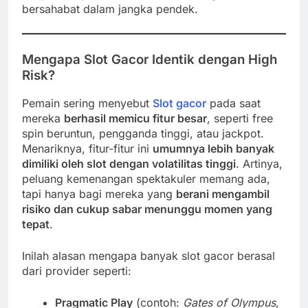
bersahabat dalam jangka pendek.
Mengapa Slot Gacor Identik dengan High
Risk?
Pemain sering menyebut
Slot gacor
pada saat
mereka
berhasil memicu fitur besar
, seperti free
spin beruntun, pengganda tinggi, atau jackpot.
Menariknya, fitur-fitur ini
umumnya lebih banyak
dimiliki oleh slot dengan volatilitas tinggi
. Artinya,
peluang kemenangan spektakuler memang ada,
tapi hanya bagi mereka yang
berani mengambil
risiko dan cukup sabar menunggu momen yang
tepat
.
Inilah alasan mengapa banyak slot gacor berasal
dari provider seperti:
Pragmatic Play
(contoh:
Gates of Olympus
,