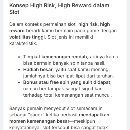
Konsep High Risk, High Reward dalam
Slot
Dalam konteks permainan slot,
high risk, high
reward
berarti kamu bermain pada game dengan
volatilitas tinggi
. Slot jenis ini memiliki
karakteristik:
Tingkat kemenangan rendah
, artinya kamu
bisa bermain banyak spin tanpa hasil.
Hadiah besar
, yaitu saat kamu menang,
jumlahnya bisa berlipat-lipat dari taruhan.
Bonus atau free spin yang sulit didapat
,
namun berdampak sangat signifikan
terhadap total kemenangan saat muncul.
Banyak pemain menyebut slot semacam ini
sebagai “gacor” ketika berhasil
mendapatkan
momen kemenangan besar
—meskipun
kenyataannya, slot tersebut bisa sangat tidak