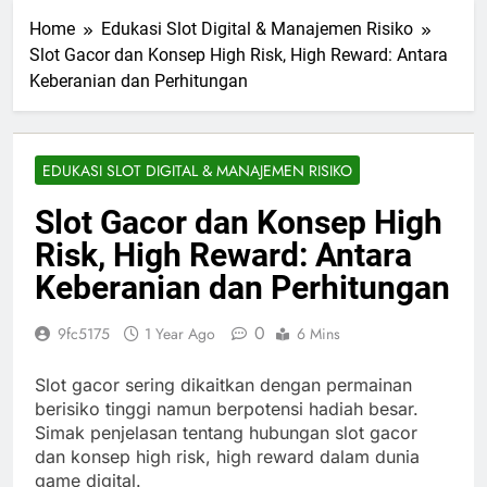
Home
Edukasi Slot Digital & Manajemen Risiko
Slot Gacor dan Konsep High Risk, High Reward: Antara
Keberanian dan Perhitungan
EDUKASI SLOT DIGITAL & MANAJEMEN RISIKO
Slot Gacor dan Konsep High
Risk, High Reward: Antara
Keberanian dan Perhitungan
0
9fc5175
1 Year Ago
6 Mins
Slot gacor sering dikaitkan dengan permainan
berisiko tinggi namun berpotensi hadiah besar.
Simak penjelasan tentang hubungan slot gacor
dan konsep high risk, high reward dalam dunia
game digital.