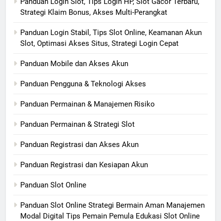
Panduan Login Slot, Tips Login HP, Slot Gacor Terbaru,
Strategi Klaim Bonus, Akses Multi-Perangkat
Panduan Login Stabil, Tips Slot Online, Keamanan Akun
Slot, Optimasi Akses Situs, Strategi Login Cepat
Panduan Mobile dan Akses Akun
Panduan Pengguna & Teknologi Akses
Panduan Permainan & Manajemen Risiko
Panduan Permainan & Strategi Slot
Panduan Registrasi dan Akses Akun
Panduan Registrasi dan Kesiapan Akun
Panduan Slot Online
Panduan Slot Online Strategi Bermain Aman Manajemen
Modal Digital Tips Pemain Pemula Edukasi Slot Online