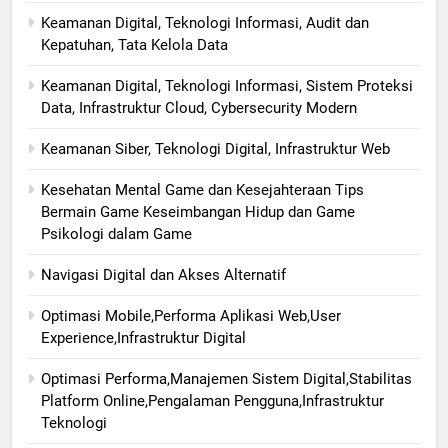
Keamanan Digital, Teknologi Informasi, Audit dan
Kepatuhan, Tata Kelola Data
Keamanan Digital, Teknologi Informasi, Sistem Proteksi
Data, Infrastruktur Cloud, Cybersecurity Modern
Keamanan Siber, Teknologi Digital, Infrastruktur Web
Kesehatan Mental Game dan Kesejahteraan Tips
Bermain Game Keseimbangan Hidup dan Game
Psikologi dalam Game
Navigasi Digital dan Akses Alternatif
Optimasi Mobile,Performa Aplikasi Web,User
Experience,Infrastruktur Digital
Optimasi Performa,Manajemen Sistem Digital,Stabilitas
Platform Online,Pengalaman Pengguna,Infrastruktur
Teknologi