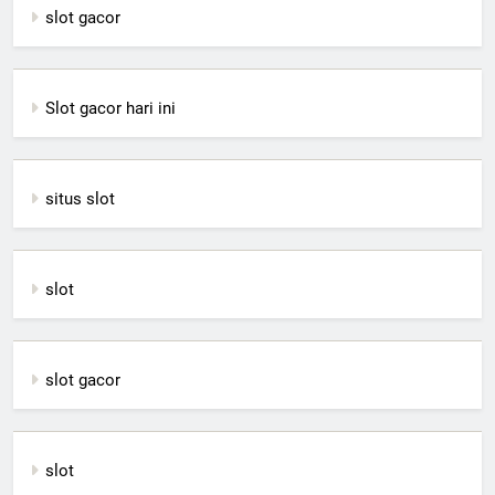
slot gacor
Slot gacor hari ini
situs slot
slot
slot gacor
slot