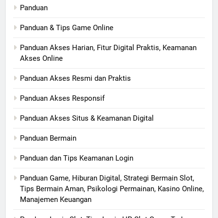
Panduan
Panduan & Tips Game Online
Panduan Akses Harian, Fitur Digital Praktis, Keamanan
Akses Online
Panduan Akses Resmi dan Praktis
Panduan Akses Responsif
Panduan Akses Situs & Keamanan Digital
Panduan Bermain
Panduan dan Tips Keamanan Login
Panduan Game, Hiburan Digital, Strategi Bermain Slot,
Tips Bermain Aman, Psikologi Permainan, Kasino Online,
Manajemen Keuangan