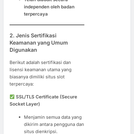
independen oleh badan
terpercaya
2. Jenis Sertifikasi
Keamanan yang Umum
Digunakan
Berikut adalah sertifikasi dan
lisensi keamanan utama yang
biasanya dimiliki situs slot
terpercaya:
SSL/TLS Certificate (Secure
Socket Layer)
Menjamin semua data yang
dikirim antara pengguna dan
situs dienkripsi.