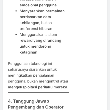
emosional pengguna
Menyarankan permainan
berdasarkan data
kehilangan
, bukan
preferensi hiburan
Menggunakan sistem
reward yang dirancang
untuk mendorong
ketagihan
Penggunaan teknologi ini
seharusnya diarahkan untuk
meningkatkan pengalaman
pengguna, bukan
mengontrol atau
mengeksploitasi perilaku mereka.
4. Tanggung Jawab
Pengembang dan Operator