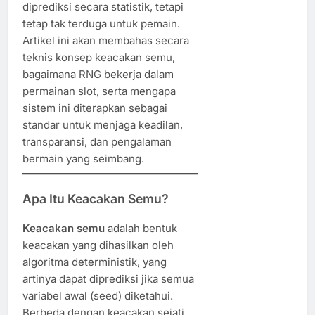
diprediksi secara statistik, tetapi
tetap tak terduga untuk pemain.
Artikel ini akan membahas secara
teknis konsep keacakan semu,
bagaimana RNG bekerja dalam
permainan slot, serta mengapa
sistem ini diterapkan sebagai
standar untuk menjaga keadilan,
transparansi, dan pengalaman
bermain yang seimbang.
Apa Itu Keacakan Semu?
Keacakan semu
adalah bentuk
keacakan yang dihasilkan oleh
algoritma deterministik, yang
artinya dapat diprediksi jika semua
variabel awal (seed) diketahui.
Berbeda dengan keacakan sejati