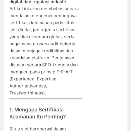
digital dan regulasi industri
.
Artikel ini akan membahas secara
mendalam mengenai pentingnya
sertifikasi keamanan pada situs
slot digital, jenis-jenis sertifikasi
yang diakui secara global, serta
bagaimana proses audit bekerja
dalam menjaga kredibilitas dan
keandalan platform. Penjelasan
disusun secara SEO-friendly dan
mengacu pada prinsip E-E-A-T
(Experience, Expertise,
Authoritativeness,
Trustworthiness).
1. Mengapa Sertifikasi
Keamanan Itu Penting?
Situs slot beroperasi dalam