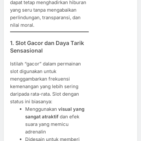
dapat tetap menghadirkan hiburan
yang seru tanpa mengabaikan
perlindungan, transparansi, dan
nilai moral.
1. Slot Gacor dan Daya Tarik
Sensasional
Istilah “gacor” dalam permainan
slot digunakan untuk
menggambarkan frekuensi
kemenangan yang lebih sering
daripada rata-rata. Slot dengan
status ini biasanya:
Menggunakan
visual yang
sangat atraktif
dan efek
suara yang memicu
adrenalin
Didesain untuk memberi