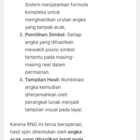
Sistem menjalankan formula
kompleks untuk
menghasilkan urutan angka
yang tampak acak.
Pemilihan Simbol:
Setiap
angka yang dihasilkan
mewakili posisi simbol
tertentu pada masing-
masing reel dalam
permainan.
Tampilan Hasil:
Kombinasi
angka kemudian
diterjemahkan oleh
perangkat lunak menjadi
tampilan visual pada layar.
Karena RNG ini terus beroperasi,
hasil spin ditentukan oleh
angka
acak yang dihasilkan tepat pada