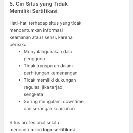
5. Ciri Situs yang Tidak
Memiliki Sertifikasi
Hati-hati terhadap situs yang tidak
mencantumkan informasi
keamanan atau lisensi, karena
berisiko:
Menyalahgunakan data
pengguna
Tidak transparan dalam
perhitungan kemenangan
Tidak memiliki dukungan
regulasi jika terjadi
sengketa
Sering mengalami downtime
dan serangan keamanan
Situs profesional selalu
mencantumkan
logo sertifikasi