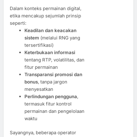
Dalam konteks permainan digital,
etika mencakup sejumlah prinsip
seperti:
Keadilan dan keacakan
sistem
(melalui RNG yang
tersertifikasi)
Keterbukaan informasi
tentang RTP, volatilitas, dan
fitur permainan
Transparansi promosi dan
bonus
, tanpa jargon
menyesatkan
Perlindungan pengguna
,
termasuk fitur kontrol
permainan dan pengelolaan
waktu
Sayangnya, beberapa operator