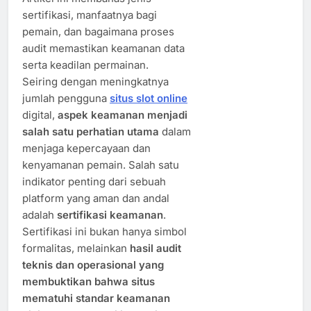
sertifikasi, manfaatnya bagi
pemain, dan bagaimana proses
audit memastikan keamanan data
serta keadilan permainan.
Seiring dengan meningkatnya
jumlah pengguna
situs slot online
digital,
aspek keamanan menjadi
salah satu perhatian utama
dalam
menjaga kepercayaan dan
kenyamanan pemain. Salah satu
indikator penting dari sebuah
platform yang aman dan andal
adalah
sertifikasi keamanan
.
Sertifikasi ini bukan hanya simbol
formalitas, melainkan
hasil audit
teknis dan operasional yang
membuktikan bahwa situs
mematuhi standar keamanan