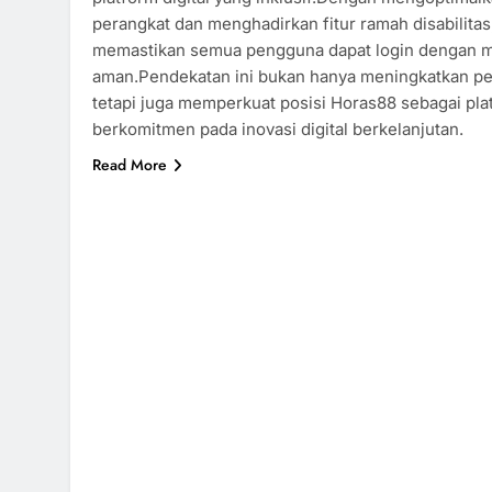
perangkat dan menghadirkan fitur ramah disabilita
memastikan semua pengguna dapat login dengan m
aman.Pendekatan ini bukan hanya meningkatkan p
tetapi juga memperkuat posisi Horas88 sebagai pla
berkomitmen pada inovasi digital berkelanjutan.
Read More