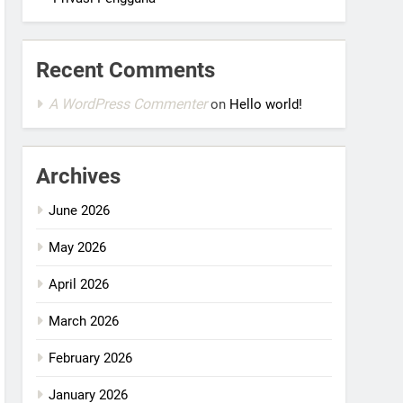
Recent Comments
A WordPress Commenter
on
Hello world!
Archives
June 2026
May 2026
April 2026
March 2026
February 2026
January 2026