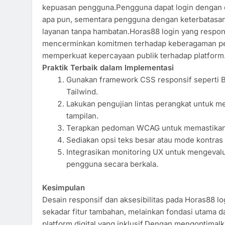
kepuasan pengguna.Pengguna dapat login dengan c
apa pun, sementara pengguna dengan keterbatasan
layanan tanpa hambatan.Horas88 login yang respon
mencerminkan komitmen terhadap keberagaman pe
memperkuat kepercayaan publik terhadap platform
Praktik Terbaik dalam Implementasi
Gunakan framework CSS responsif seperti B
Tailwind.
Lakukan pengujian lintas perangkat untuk m
tampilan.
Terapkan pedoman WCAG untuk memastikan ak
Sediakan opsi teks besar atau mode kontras 
Integrasikan monitoring UX untuk mengeval
pengguna secara berkala.
Kesimpulan
Desain responsif dan aksesibilitas pada Horas88 l
sekadar fitur tambahan, melainkan fondasi utama
platform digital yang inklusif.Dengan mengoptimalk