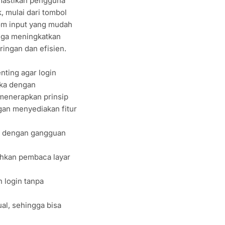
emastikan pengguna
 mulai dari tombol
lom input yang mudah
juga meningkatkan
ringan dan efisien.
nting agar login
eka dengan
 menerapkan prinsip
gan menyediakan fitur
 dengan gangguan
kan pembaca layar
login tanpa
al, sehingga bisa