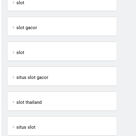
slot
slot gacor
slot
situs slot gacor
slot thailand
situs slot