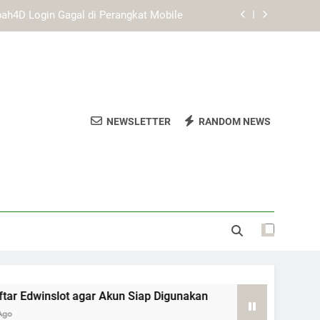
bah4D Login Gagal di Perangkat Mobile
ar Edwinslot agar Akun Siap Digunakan
Lebah4D agar Tidak Salah Mengisi Data
tem Akses yang Responsif dan Terarah
NEWSLETTER
RANDOM NEWS
bah4D Login Gagal di Perangkat Mobile
ar Edwinslot agar Akun Siap Digunakan
Lebah4D agar Tidak Salah Mengisi Data
ot agar Akun Siap Digunakan
Cara Daftar Lebah4D agar 
2 Months Ago