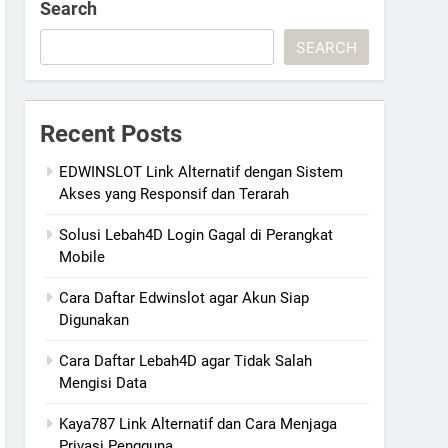
Search
SEARCH
Recent Posts
EDWINSLOT Link Alternatif dengan Sistem
Akses yang Responsif dan Terarah
Solusi Lebah4D Login Gagal di Perangkat
Mobile
Cara Daftar Edwinslot agar Akun Siap
Digunakan
Cara Daftar Lebah4D agar Tidak Salah
Mengisi Data
Kaya787 Link Alternatif dan Cara Menjaga
Privasi Pengguna