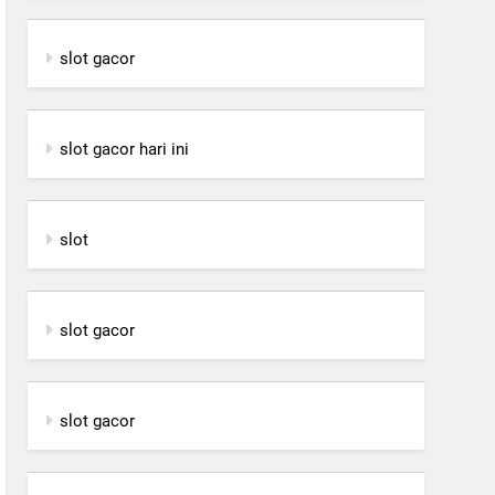
slot gacor
slot gacor hari ini
slot
slot gacor
slot gacor