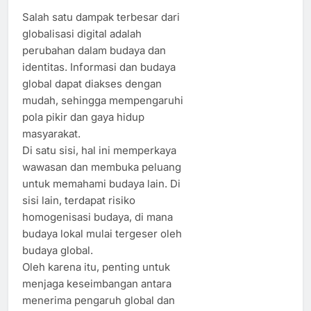
Salah satu dampak terbesar dari
globalisasi digital adalah
perubahan dalam budaya dan
identitas. Informasi dan budaya
global dapat diakses dengan
mudah, sehingga mempengaruhi
pola pikir dan gaya hidup
masyarakat.
Di satu sisi, hal ini memperkaya
wawasan dan membuka peluang
untuk memahami budaya lain. Di
sisi lain, terdapat risiko
homogenisasi budaya, di mana
budaya lokal mulai tergeser oleh
budaya global.
Oleh karena itu, penting untuk
menjaga keseimbangan antara
menerima pengaruh global dan