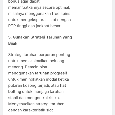
bonus agar dapat
memanfaatkannya secara optimal,
misalnya menggunakan free spins
untuk mengeksplorasi slot dengan
RTP tinggi dan jackpot besar.
5. Gunakan Strategi Taruhan yang
Bijak
Strategi taruhan berperan penting
untuk memaksimalkan peluang
menang. Pemain bisa
menggunakan
taruhan progresif
untuk meningkatkan modal ketika
putaran kosong terjadi, atau
flat
betting
untuk menjaga taruhan
stabil dan mengontrol risiko.
Menyesuaikan strategi taruhan
dengan karakteristik slot