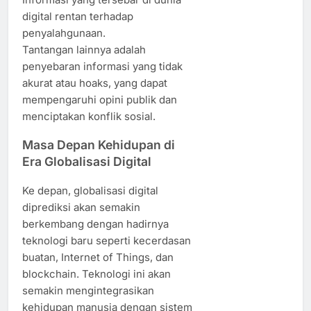
digital rentan terhadap
penyalahgunaan.
Tantangan lainnya adalah
penyebaran informasi yang tidak
akurat atau hoaks, yang dapat
mempengaruhi opini publik dan
menciptakan konflik sosial.
Masa Depan Kehidupan di
Era Globalisasi Digital
Ke depan, globalisasi digital
diprediksi akan semakin
berkembang dengan hadirnya
teknologi baru seperti kecerdasan
buatan, Internet of Things, dan
blockchain. Teknologi ini akan
semakin mengintegrasikan
kehidupan manusia dengan sistem