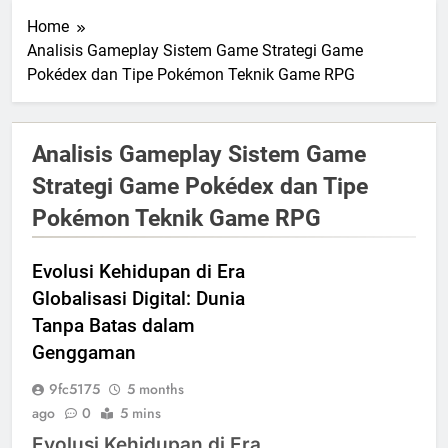
Home
Analisis Gameplay Sistem Game Strategi Game
Pokédex dan Tipe Pokémon Teknik Game RPG
Analisis Gameplay Sistem Game
Strategi Game Pokédex dan Tipe
Pokémon Teknik Game RPG
Evolusi Kehidupan di Era
Globalisasi Digital: Dunia
Tanpa Batas dalam
Genggaman
9fc5175
5 months
ago
0
5 mins
Evolusi Kehidupan di Era