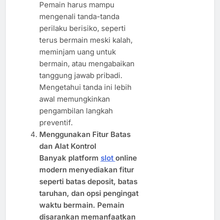
Pemain harus mampu
mengenali tanda-tanda
perilaku berisiko, seperti
terus bermain meski kalah,
meminjam uang untuk
bermain, atau mengabaikan
tanggung jawab pribadi.
Mengetahui tanda ini lebih
awal memungkinkan
pengambilan langkah
preventif.
Menggunakan Fitur Batas
dan Alat Kontrol
Banyak platform
slot
online
modern menyediakan fitur
seperti batas deposit, batas
taruhan, dan opsi pengingat
waktu bermain. Pemain
disarankan memanfaatkan