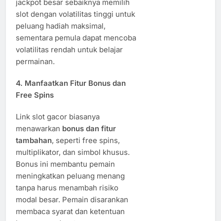
jackpot besar sebaiknya memilih
slot dengan volatilitas tinggi untuk
peluang hadiah maksimal,
sementara pemula dapat mencoba
volatilitas rendah untuk belajar
permainan.
4. Manfaatkan Fitur Bonus dan
Free Spins
Link slot gacor biasanya
menawarkan
bonus dan fitur
tambahan
, seperti free spins,
multiplikator, dan simbol khusus.
Bonus ini membantu pemain
meningkatkan peluang menang
tanpa harus menambah risiko
modal besar. Pemain disarankan
membaca syarat dan ketentuan