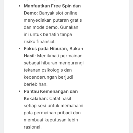
Manfaatkan Free Spin dan
Demo:
Banyak slot online
menyediakan putaran gratis
dan mode demo. Gunakan
ini untuk berlatih tanpa
risiko finansial.
Fokus pada Hiburan, Bukan
Hasil:
Menikmati permainan
sebagai hiburan mengurangi
tekanan psikologis dan
kecenderungan berjudi
berlebihan.
Pantau Kemenangan dan
Kekalahan:
Catat hasil
setiap sesi untuk memahami
pola permainan pribadi dan
membuat keputusan lebih
rasional.