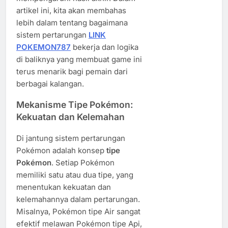
artikel ini, kita akan membahas
lebih dalam tentang bagaimana
sistem pertarungan
LINK
POKEMON787
bekerja dan logika
di baliknya yang membuat game ini
terus menarik bagi pemain dari
berbagai kalangan.
Mekanisme Tipe Pokémon:
Kekuatan dan Kelemahan
Di jantung sistem pertarungan
Pokémon adalah konsep
tipe
Pokémon
. Setiap Pokémon
memiliki satu atau dua tipe, yang
menentukan kekuatan dan
kelemahannya dalam pertarungan.
Misalnya, Pokémon tipe Air sangat
efektif melawan Pokémon tipe Api,