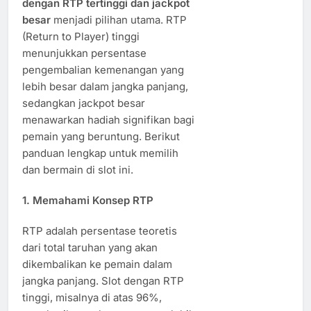
dengan RTP tertinggi dan jackpot
besar
menjadi pilihan utama. RTP
(Return to Player) tinggi
menunjukkan persentase
pengembalian kemenangan yang
lebih besar dalam jangka panjang,
sedangkan jackpot besar
menawarkan hadiah signifikan bagi
pemain yang beruntung. Berikut
panduan lengkap untuk memilih
dan bermain di slot ini.
1. Memahami Konsep RTP
RTP adalah persentase teoretis
dari total taruhan yang akan
dikembalikan ke pemain dalam
jangka panjang. Slot dengan RTP
tinggi, misalnya di atas 96%,