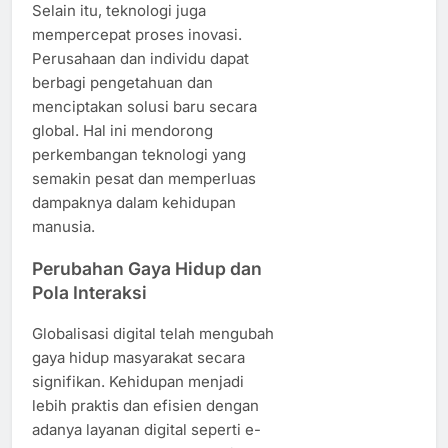
Selain itu, teknologi juga
mempercepat proses inovasi.
Perusahaan dan individu dapat
berbagi pengetahuan dan
menciptakan solusi baru secara
global. Hal ini mendorong
perkembangan teknologi yang
semakin pesat dan memperluas
dampaknya dalam kehidupan
manusia.
Perubahan Gaya Hidup dan
Pola Interaksi
Globalisasi digital telah mengubah
gaya hidup masyarakat secara
signifikan. Kehidupan menjadi
lebih praktis dan efisien dengan
adanya layanan digital seperti e-