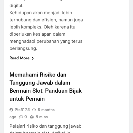
digital.
Kehidupan akan menjadi lebih
terhubung dan efisien, namun juga
lebih kompleks. Oleh karena itu,
diperlukan kesiapan dalam
menghadapi perubahan yang terus
berlangsung.
Read More
Memahami Risiko dan
Tanggung Jawab dalam
Bermain Slot: Panduan Bijak
untuk Pemain
9fc5175
8 months
ago
0
5 mins
Pelajari risiko dan tanggung jawab