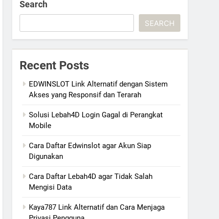
Search
SEARCH
Recent Posts
EDWINSLOT Link Alternatif dengan Sistem
Akses yang Responsif dan Terarah
Solusi Lebah4D Login Gagal di Perangkat
Mobile
Cara Daftar Edwinslot agar Akun Siap
Digunakan
Cara Daftar Lebah4D agar Tidak Salah
Mengisi Data
Kaya787 Link Alternatif dan Cara Menjaga
Privasi Pengguna