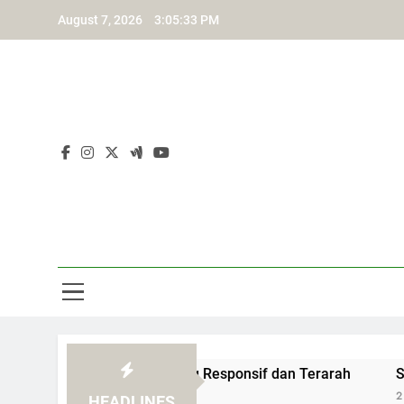
Skip
August 7, 2026
3:05:34 PM
to
content
Che
Dapatkan 
 Sistem Akses yang Responsif dan Terarah
Solusi Lebah
2 Months Ago
HEADLINES