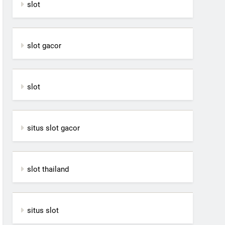
slot
slot gacor
slot
situs slot gacor
slot thailand
situs slot