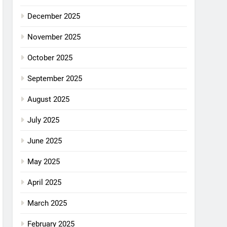
December 2025
November 2025
October 2025
September 2025
August 2025
July 2025
June 2025
May 2025
April 2025
March 2025
February 2025