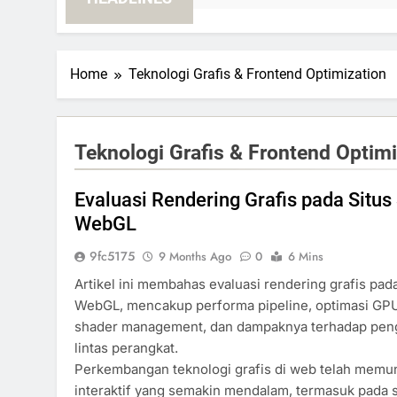
Home
Teknologi Grafis & Frontend Optimization
Teknologi Grafis & Frontend Optimi
Evaluasi Rendering Grafis pada Situs
WebGL
9fc5175
9 Months Ago
0
6 Mins
Artikel ini membahas evaluasi rendering grafis pada
WebGL, mencakup performa pipeline, optimasi GPU, 
shader management, dan dampaknya terhadap pe
lintas perangkat.
Perkembangan teknologi grafis di web telah mem
interaktif yang semakin mendalam, termasuk pada si