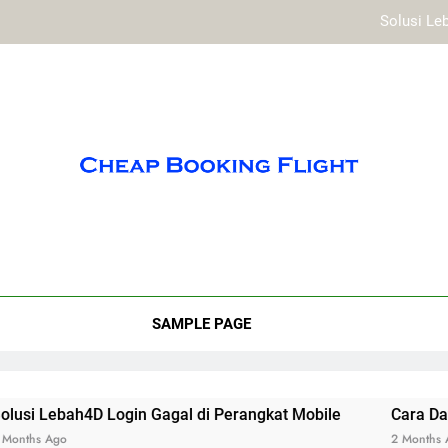
Solusi Le
Cara Daft
Cara Daftar 
EDWINSLOT Link Alternatif dengan Sis
Solusi Le
Cara Daft
ap Booking Flight
Tiket Pesawat Dengan Harga Terbaik Di Cheap Booking Flight.
Cara Daftar 
SAMPLE PAGE
4D Login Gagal di Perangkat Mobile
Cara Daftar Edwins
2 Months Ago