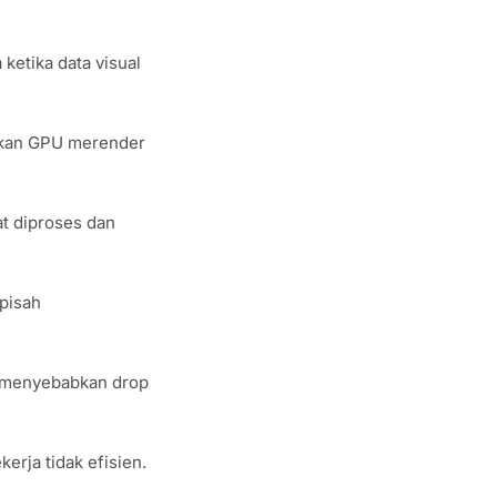
ketika data visual
bkan GPU merender
t diproses dan
ipisah
at menyebabkan drop
rja tidak efisien.