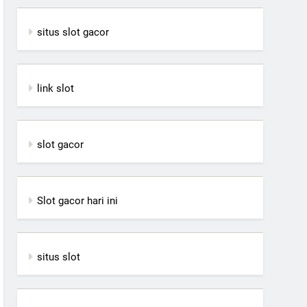
situs slot gacor
link slot
slot gacor
Slot gacor hari ini
situs slot