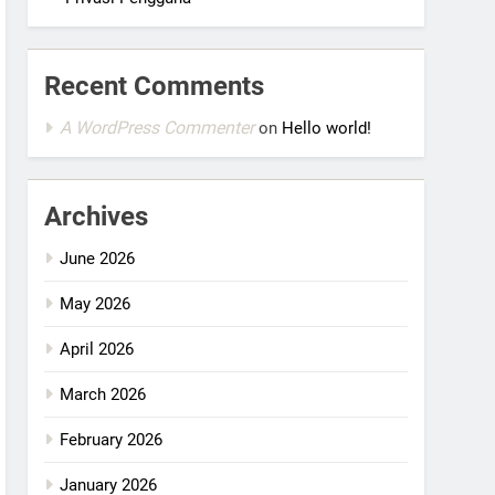
Recent Comments
A WordPress Commenter
on
Hello world!
Archives
June 2026
May 2026
April 2026
March 2026
February 2026
January 2026