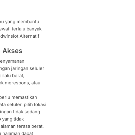
menu yang membantu
ati terlalu banyak
winslot Alternatif
s Akses
 kenyamanan
gan jaringan seluler
rlalu berat,
ak merespons, atau
 perlu memastikan
a seluler, pilih lokasi
ringan tidak sedang
 yang tidak
alaman terasa berat.
ka halaman dapat