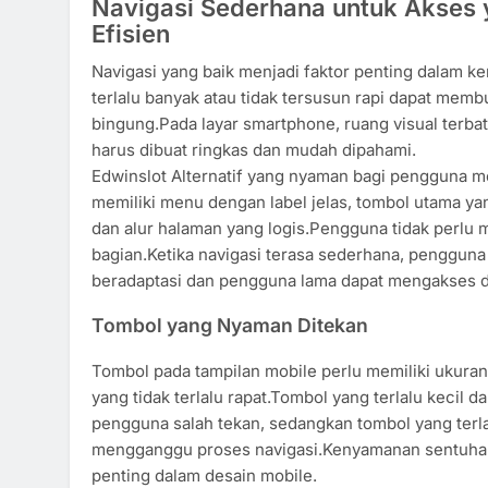
Navigasi Sederhana untuk Akses 
Efisien
Navigasi yang baik menjadi faktor penting dalam 
terlalu banyak atau tidak tersusun rapi dapat me
bingung.Pada layar smartphone, ruang visual terbat
harus dibuat ringkas dan mudah dipahami.
Edwinslot Alternatif yang nyaman bagi pengguna m
memiliki menu dengan label jelas, tombol utama y
dan alur halaman yang logis.Pengguna tidak perlu 
bagian.Ketika navigasi terasa sederhana, pengguna
beradaptasi dan pengguna lama dapat mengakses de
Tombol yang Nyaman Ditekan
Tombol pada tampilan mobile perlu memiliki ukuran
yang tidak terlalu rapat.Tombol yang terlalu kecil 
pengguna salah tekan, sedangkan tombol yang terla
mengganggu proses navigasi.Kenyamanan sentuhan
penting dalam desain mobile.