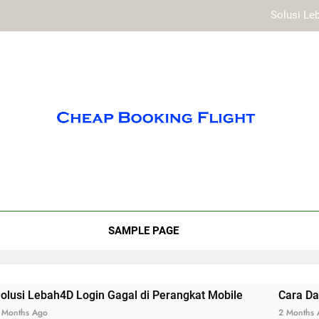
Solusi Le
Cara Daft
Cara Daftar 
EDWINSLOT Link Alternatif dengan Sis
Solusi Le
Cara Daft
ap Booking Flight
Tiket Pesawat Dengan Harga Terbaik Di Cheap Booking Flight.
Cara Daftar 
SAMPLE PAGE
4D Login Gagal di Perangkat Mobile
Cara Daftar Edwinsl
2 Months Ago