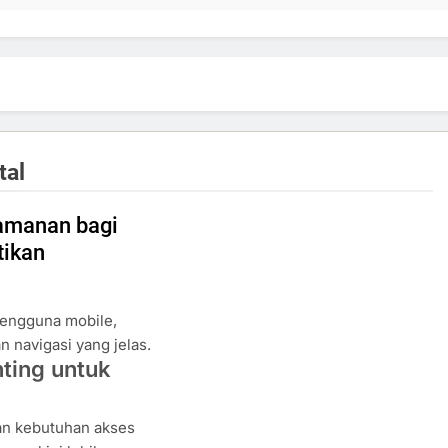
tal
yamanan bagi
tikan
 pengguna mobile,
n navigasi yang jelas.
ting untuk
gan kebutuhan akses