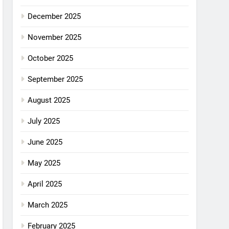
December 2025
November 2025
October 2025
September 2025
August 2025
July 2025
June 2025
May 2025
April 2025
March 2025
February 2025