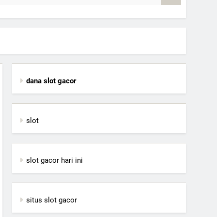
dana slot gacor
slot
slot gacor hari ini
situs slot gacor