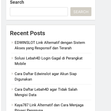
Search
SEARCH
Recent Posts
EDWINSLOT Link Alternatif dengan Sistem
Akses yang Responsif dan Terarah
Solusi Lebah4D Login Gagal di Perangkat
Mobile
Cara Daftar Edwinslot agar Akun Siap
Digunakan
Cara Daftar Lebah4D agar Tidak Salah
Mengisi Data
Kaya787 Link Alternatif dan Cara Menjaga
Privasi Pengguna