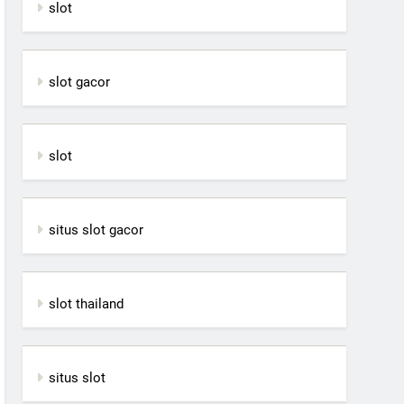
slot
slot gacor
slot
situs slot gacor
slot thailand
situs slot