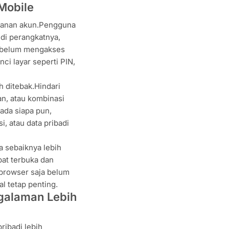
Mobile
manan akun.Pengguna
di perangkatnya,
Sebelum mengakses
nci layar seperti PIN,
h ditebak.Hindari
an, atau kombinasi
ada siapa pun,
, atau data pribadi
a sebaiknya lebih
pat terbuka dan
 browser saja belum
l tetap penting.
galaman Lebih
ribadi lebih