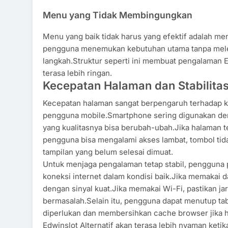
Menu yang Tidak Membingungkan
Menu yang baik tidak harus yang efektif adalah 
pengguna menemukan kebutuhan utama tanpa melew
langkah.Struktur seperti ini membuat pengalaman Ed
terasa lebih ringan.
Kecepatan Halaman dan Stabilita
Kecepatan halaman sangat berpengaruh terhadap
pengguna mobile.Smartphone sering digunakan den
yang kualitasnya bisa berubah-ubah.Jika halaman te
pengguna bisa mengalami akses lambat, tombol tid
tampilan yang belum selesai dimuat.
Untuk menjaga pengalaman tetap stabil, pengguna
koneksi internet dalam kondisi baik.Jika memakai dat
dengan sinyal kuat.Jika memakai Wi-Fi, pastikan ja
bermasalah.Selain itu, pengguna dapat menutup tab
diperlukan dan membersihkan cache browser jika h
Edwinslot Alternatif akan terasa lebih nyaman keti