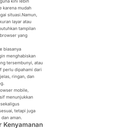
guna kini lebih
ne karena mudah
gai situasi.Namun,
uran layar atau
utuhkan tampilan
, browser yang
e biasanya
ngin menghabiskan
ng tersembunyi, atau
f perlu dipahami dari
jelas, ringan, dan
g.
browser mobile,
nsif menunjukkan
sekaligus
suai, tetapi juga
 dan aman.
ar Kenyamanan