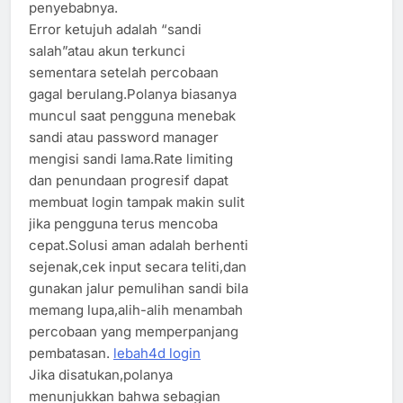
penyebabnya.
Error ketujuh adalah “sandi
salah”atau akun terkunci
sementara setelah percobaan
gagal berulang.Polanya biasanya
muncul saat pengguna menebak
sandi atau password manager
mengisi sandi lama.Rate limiting
dan penundaan progresif dapat
membuat login tampak makin sulit
jika pengguna terus mencoba
cepat.Solusi aman adalah berhenti
sejenak,cek input secara teliti,dan
gunakan jalur pemulihan sandi bila
memang lupa,alih-alih menambah
percobaan yang memperpanjang
pembatasan.
lebah4d login
Jika disatukan,polanya
menunjukkan bahwa sebagian