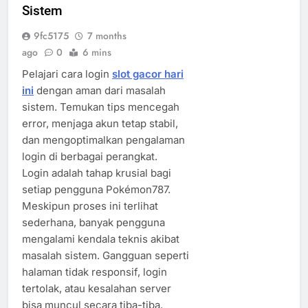
Sistem
9fc5175
7 months
ago
0
6 mins
Pelajari cara login
slot gacor hari
ini
dengan aman dari masalah
sistem. Temukan tips mencegah
error, menjaga akun tetap stabil,
dan mengoptimalkan pengalaman
login di berbagai perangkat.
Login adalah tahap krusial bagi
setiap pengguna Pokémon787.
Meskipun proses ini terlihat
sederhana, banyak pengguna
mengalami kendala teknis akibat
masalah sistem. Gangguan seperti
halaman tidak responsif, login
tertolak, atau kesalahan server
bisa muncul secara tiba-tiba.