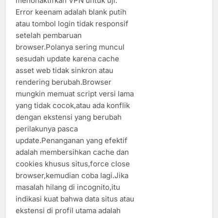
menonaktifkan VPN untuk uji.
Error keenam adalah blank putih
atau tombol login tidak responsif
setelah pembaruan
browser.Polanya sering muncul
sesudah update karena cache
asset web tidak sinkron atau
rendering berubah.Browser
mungkin memuat script versi lama
yang tidak cocok,atau ada konflik
dengan ekstensi yang berubah
perilakunya pasca
update.Penanganan yang efektif
adalah membersihkan cache dan
cookies khusus situs,force close
browser,kemudian coba lagi.Jika
masalah hilang di incognito,itu
indikasi kuat bahwa data situs atau
ekstensi di profil utama adalah