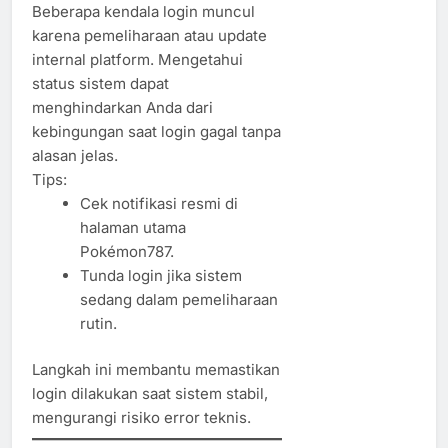
Beberapa kendala login muncul
karena pemeliharaan atau update
internal platform. Mengetahui
status sistem dapat
menghindarkan Anda dari
kebingungan saat login gagal tanpa
alasan jelas.
Tips:
Cek notifikasi resmi di
halaman utama
Pokémon787.
Tunda login jika sistem
sedang dalam pemeliharaan
rutin.
Langkah ini membantu memastikan
login dilakukan saat sistem stabil,
mengurangi risiko error teknis.