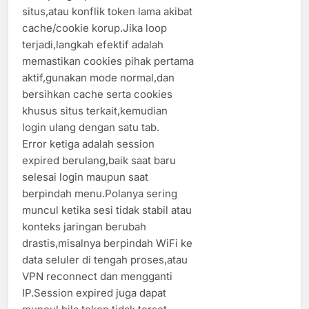
situs,atau konflik token lama akibat
cache/cookie korup.Jika loop
terjadi,langkah efektif adalah
memastikan cookies pihak pertama
aktif,gunakan mode normal,dan
bersihkan cache serta cookies
khusus situs terkait,kemudian
login ulang dengan satu tab.
Error ketiga adalah session
expired berulang,baik saat baru
selesai login maupun saat
berpindah menu.Polanya sering
muncul ketika sesi tidak stabil atau
konteks jaringan berubah
drastis,misalnya berpindah WiFi ke
data seluler di tengah proses,atau
VPN reconnect dan mengganti
IP.Session expired juga dapat