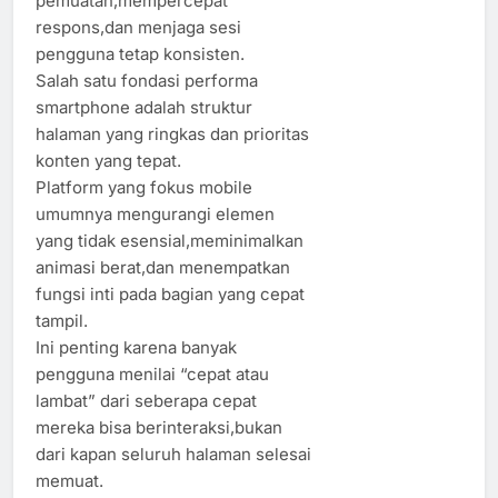
pemuatan,mempercepat
respons,dan menjaga sesi
pengguna tetap konsisten.
Salah satu fondasi performa
smartphone adalah struktur
halaman yang ringkas dan prioritas
konten yang tepat.
Platform yang fokus mobile
umumnya mengurangi elemen
yang tidak esensial,meminimalkan
animasi berat,dan menempatkan
fungsi inti pada bagian yang cepat
tampil.
Ini penting karena banyak
pengguna menilai “cepat atau
lambat” dari seberapa cepat
mereka bisa berinteraksi,bukan
dari kapan seluruh halaman selesai
memuat.