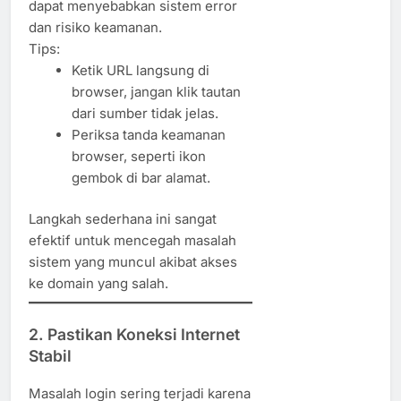
dapat menyebabkan sistem error
dan risiko keamanan.
Tips:
Ketik URL langsung di
browser, jangan klik tautan
dari sumber tidak jelas.
Periksa tanda keamanan
browser, seperti ikon
gembok di bar alamat.
Langkah sederhana ini sangat
efektif untuk mencegah masalah
sistem yang muncul akibat akses
ke domain yang salah.
2. Pastikan Koneksi Internet
Stabil
Masalah login sering terjadi karena