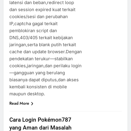
latensi dan beban,redirect loop
dan session expired kuat terkait
cookies/sesi dan perubahan
IP,captcha gagal terkait
pemblokiran script dan
DNS,403/405 terkait kebijakan
jaringan,serta blank putih terkait
cache dan update browser.Dengan
pendekatan terukur—stabilkan
cookies,jaringan,dan perilaku login
—gangguan yang berulang
biasanya dapat diputus,dan akses
kembali konsisten di mobile
maupun desktop.
Read More
Cara Login Pokémon787
yang Aman dari Masalah