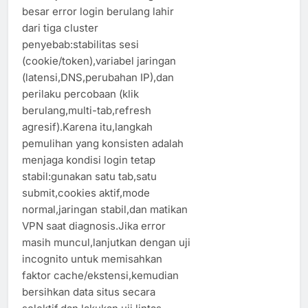
besar error login berulang lahir
dari tiga cluster
penyebab:stabilitas sesi
(cookie/token),variabel jaringan
(latensi,DNS,perubahan IP),dan
perilaku percobaan (klik
berulang,multi-tab,refresh
agresif).Karena itu,langkah
pemulihan yang konsisten adalah
menjaga kondisi login tetap
stabil:gunakan satu tab,satu
submit,cookies aktif,mode
normal,jaringan stabil,dan matikan
VPN saat diagnosis.Jika error
masih muncul,lanjutkan dengan uji
incognito untuk memisahkan
faktor cache/ekstensi,kemudian
bersihkan data situs secara