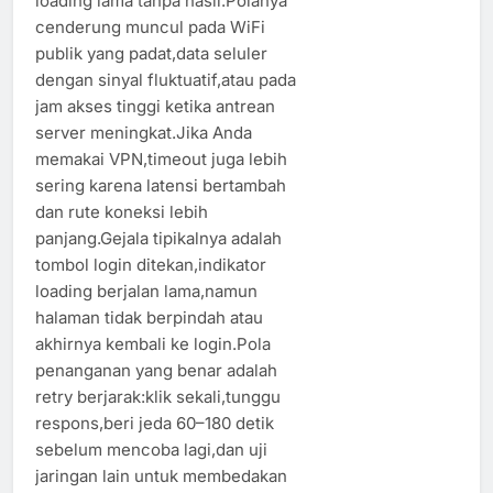
loading lama tanpa hasil.Polanya
cenderung muncul pada WiFi
publik yang padat,data seluler
dengan sinyal fluktuatif,atau pada
jam akses tinggi ketika antrean
server meningkat.Jika Anda
memakai VPN,timeout juga lebih
sering karena latensi bertambah
dan rute koneksi lebih
panjang.Gejala tipikalnya adalah
tombol login ditekan,indikator
loading berjalan lama,namun
halaman tidak berpindah atau
akhirnya kembali ke login.Pola
penanganan yang benar adalah
retry berjarak:klik sekali,tunggu
respons,beri jeda 60–180 detik
sebelum mencoba lagi,dan uji
jaringan lain untuk membedakan