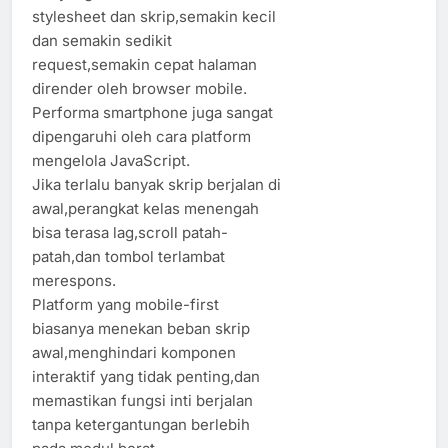
stylesheet dan skrip,semakin kecil
dan semakin sedikit
request,semakin cepat halaman
dirender oleh browser mobile.
Performa smartphone juga sangat
dipengaruhi oleh cara platform
mengelola JavaScript.
Jika terlalu banyak skrip berjalan di
awal,perangkat kelas menengah
bisa terasa lag,scroll patah-
patah,dan tombol terlambat
merespons.
Platform yang mobile-first
biasanya menekan beban skrip
awal,menghindari komponen
interaktif yang tidak penting,dan
memastikan fungsi inti berjalan
tanpa ketergantungan berlebih