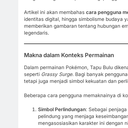
Artikel ini akan membahas
cara pengguna m
identitas digital, hingga simbolisme budaya
memberikan gambaran tentang hubungan emos
legendaris.
Makna dalam Konteks Permainan
Dalam permainan Pokémon, Tapu Bulu diken
seperti
Grassy Surge
. Bagi banyak pengguna,
tetapi juga menjadi simbol kekuatan dan perl
Beberapa cara pengguna memaknainya di kon
Simbol Perlindungan
: Sebagai penjaga
pelindung yang menjaga keseimbangan
mengasosiasikan karakter ini dengan n