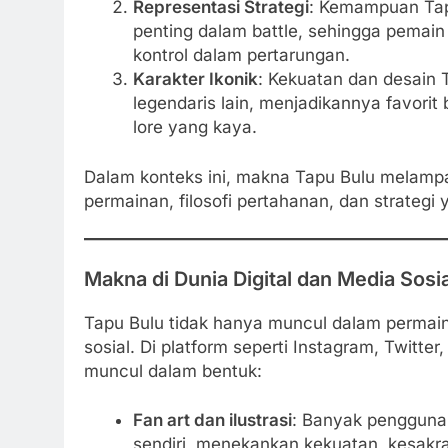
Representasi Strategi
: Kemampuan Tap
penting dalam battle, sehingga pemain 
kontrol dalam pertarungan.
Karakter Ikonik
: Kekuatan dan desain
legendaris lain, menjadikannya favori
lore yang kaya.
Dalam konteks ini, makna Tapu Bulu melampaui
permainan, filosofi pertahanan, dan strategi 
Makna di Dunia Digital dan Media Sosia
Tapu Bulu tidak hanya muncul dalam permain
sosial. Di platform seperti Instagram, Twitter
muncul dalam bentuk:
Fan art dan ilustrasi
: Banyak pengguna 
sendiri, menekankan kekuatan, kesakral