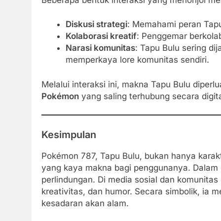
Diskusi strategi
: Memahami peran Tapu 
Kolaborasi kreatif
: Penggemar berkolab
Narasi komunitas
: Tapu Bulu sering dij
memperkaya lore komunitas sendiri.
Melalui interaksi ini, makna Tapu Bulu diper
Pokémon
yang saling terhubung secara digita
Kesimpulan
Pokémon 787, Tapu Bulu, bukan hanya karakte
yang kaya makna bagi penggunanya. Dalam ga
perlindungan. Di media sosial dan komunitas 
kreativitas, dan humor. Secara simbolik, ia
kesadaran akan alam.