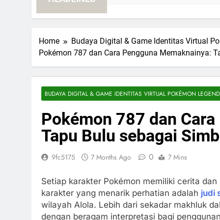
Home
Budaya Digital & Game Identitas Virtual Po
Pokémon 787 dan Cara Pengguna Memaknainya: Tap
BUDAYA DIGITAL & GAME IDENTITAS VIRTUAL POKÉMON LEGENDA
Pokémon 787 dan Cara
Tapu Bulu sebagai Simbo
0
9fc5175
7 Months Ago
7 Mins
Setiap karakter Pokémon memiliki cerita da
karakter yang menarik perhatian adalah
judi 
wilayah Alola. Lebih dari sekadar makhluk d
dengan beragam interpretasi bagi penggunanya