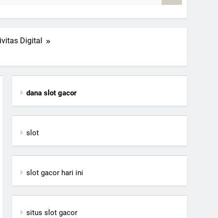
vitas Digital
dana slot gacor
slot
slot gacor hari ini
situs slot gacor