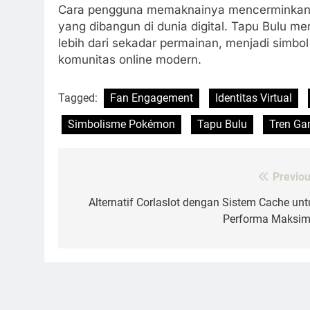
Cara pengguna memaknainya mencerminkan hub
yang dibangun di dunia digital. Tapu Bulu m
lebih dari sekadar permainan, menjadi simbol 
komunitas online modern.
Tagged:
Fan Engagement
Identitas Virtual
Simbolisme Pokémon
Tapu Bulu
Tren G
Previou
Post
navigation
Alternatif Corlaslot dengan Sistem Cache unt
Performa Maksim