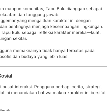
an maupun komunitas, Tapu Bulu dianggap sebagai
kekuatan dan tanggung jawab.
nggemar yang mengaitkan karakter ini dengan
 dan pentingnya menjaga keseimbangan lingkungan.
 Tapu Bulu sebagai refleksi karakter mereka—kuat,
ungan sekitar.
engguna memaknainya tidak hanya terbatas pada
ilosofis dan budaya yang lebih luas.
osial
 pusat interaksi. Pengguna berbagi cerita, strategi,
 Hal ini menandakan bahwa makna karakter ini bersifat
iputi: