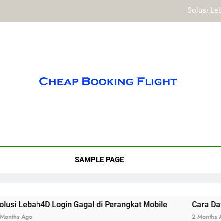
Solusi Le
Cara Daft
Cara Daftar 
EDWINSLOT Link Alternatif dengan Sis
Solusi Le
Cara Daft
ap Booking Flight
Tiket Pesawat Dengan Harga Terbaik Di Cheap Booking Flight.
Cara Daftar 
SAMPLE PAGE
ah4D Login Gagal di Perangkat Mobile
Cara Daftar Edwi
2 Months Ago