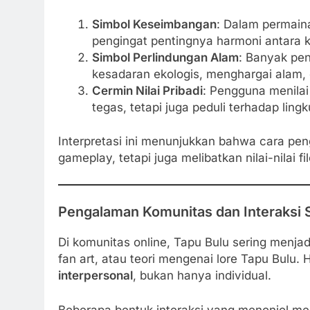
Simbol Keseimbangan
: Dalam permain
pengingat pentingnya harmoni antara 
Simbol Perlindungan Alam
: Banyak pe
kesadaran ekologis, menghargai alam,
Cermin Nilai Pribadi
: Pengguna menilai
tegas, tetapi juga peduli terhadap lingk
Interpretasi ini menunjukkan bahwa cara p
gameplay, tetapi juga melibatkan nilai-nilai f
Pengalaman Komunitas dan Interaksi S
Di komunitas online, Tapu Bulu sering menjadi
fan art, atau teori mengenai lore Tapu Bulu.
interpersonal
, bukan hanya individual.
Beberapa bentuk interaksi yang menonjol mel