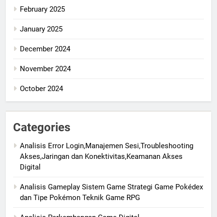
February 2025
January 2025
December 2024
November 2024
October 2024
Categories
Analisis Error Login,Manajemen Sesi,Troubleshooting
Akses,Jaringan dan Konektivitas,Keamanan Akses
Digital
Analisis Gameplay Sistem Game Strategi Game Pokédex
dan Tipe Pokémon Teknik Game RPG