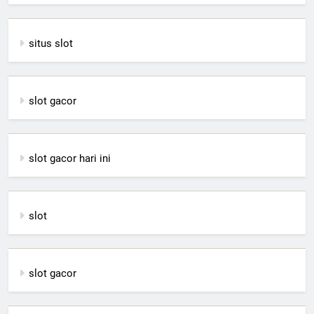
situs slot
slot gacor
slot gacor hari ini
slot
slot gacor