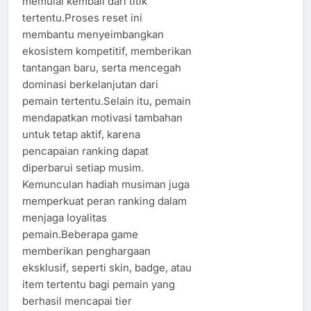
memulai kembali dari titik
tertentu.Proses reset ini
membantu menyeimbangkan
ekosistem kompetitif, memberikan
tantangan baru, serta mencegah
dominasi berkelanjutan dari
pemain tertentu.Selain itu, pemain
mendapatkan motivasi tambahan
untuk tetap aktif, karena
pencapaian ranking dapat
diperbarui setiap musim.
Kemunculan hadiah musiman juga
memperkuat peran ranking dalam
menjaga loyalitas
pemain.Beberapa game
memberikan penghargaan
eksklusif, seperti skin, badge, atau
item tertentu bagi pemain yang
berhasil mencapai tier