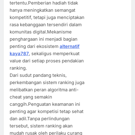
tertentu.Pemberian hadiah tidak
hanya meningkatkan semangat
kompetitif, tetapi juga menciptakan
rasa kebanggaan tersendiri dalam
komunitas digital.Mekanisme
penghargaan ini menjadi bagian
penting dari ekosistem
alternatif
kaya787
, sekaligus memperkuat
value dari setiap proses pendakian
ranking.
Dari sudut pandang teknis,
perkembangan sistem ranking juga
melibatkan peran algoritma anti-
cheat yang semakin
canggih.Penguatan keamanan ini
penting agar kompetisi tetap sehat
dan adil.Tanpa perlindungan
tersebut, sistem ranking akan
mudah rusak oleh perilaku curang