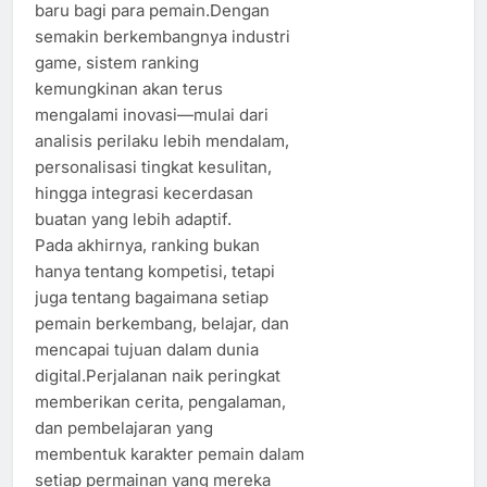
baru bagi para pemain.Dengan
semakin berkembangnya industri
game, sistem ranking
kemungkinan akan terus
mengalami inovasi—mulai dari
analisis perilaku lebih mendalam,
personalisasi tingkat kesulitan,
hingga integrasi kecerdasan
buatan yang lebih adaptif.
Pada akhirnya, ranking bukan
hanya tentang kompetisi, tetapi
juga tentang bagaimana setiap
pemain berkembang, belajar, dan
mencapai tujuan dalam dunia
digital.Perjalanan naik peringkat
memberikan cerita, pengalaman,
dan pembelajaran yang
membentuk karakter pemain dalam
setiap permainan yang mereka