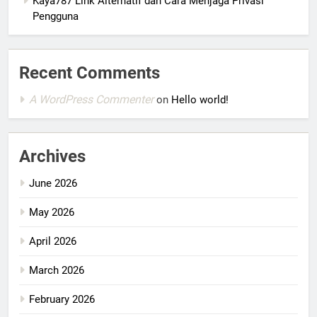
Kaya787 Link Alternatif dan Cara Menjaga Privasi
Pengguna
Recent Comments
A WordPress Commenter
on
Hello world!
Archives
June 2026
May 2026
April 2026
March 2026
February 2026