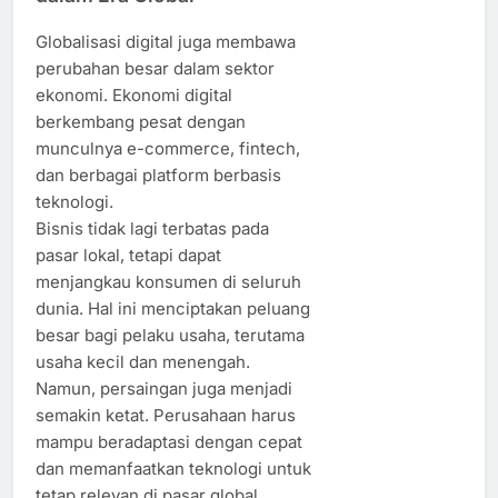
Globalisasi digital juga membawa
perubahan besar dalam sektor
ekonomi. Ekonomi digital
berkembang pesat dengan
munculnya e-commerce, fintech,
dan berbagai platform berbasis
teknologi.
Bisnis tidak lagi terbatas pada
pasar lokal, tetapi dapat
menjangkau konsumen di seluruh
dunia. Hal ini menciptakan peluang
besar bagi pelaku usaha, terutama
usaha kecil dan menengah.
Namun, persaingan juga menjadi
semakin ketat. Perusahaan harus
mampu beradaptasi dengan cepat
dan memanfaatkan teknologi untuk
tetap relevan di pasar global.