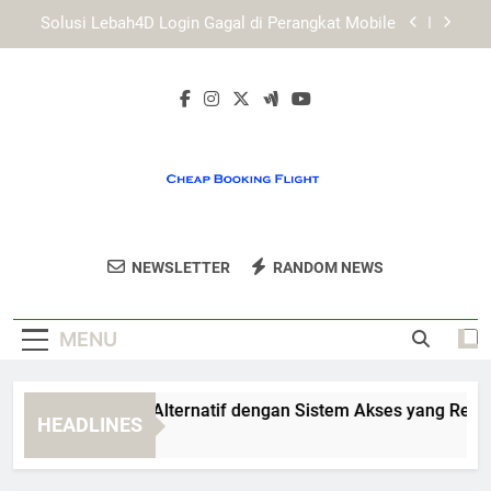
Skip
Cara Daftar Edwinslot agar Akun Siap Digunakan
to
content
Cara Daftar Lebah4D agar Tidak Salah Mengisi
Data
EDWINSLOT Link Alternatif dengan Sistem Akses
yang Responsif dan Terarah
Solusi Lebah4D Login Gagal di Perangkat Mobile
Cara Daftar Edwinslot agar Akun Siap Digunakan
Cheap Booking
Dapatkan Tiket Pesawat Dengan Harga
Cara Daftar Lebah4D agar Tidak Salah Mengisi
NEWSLETTER
RANDOM NEWS
Flight
Data
Terbaik Di Cheap Booking Flight.
MENU
DWINSLOT Link Alternatif dengan Sistem Akses yang Responsi
HEADLINES
Month Ago