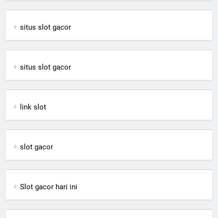
situs slot gacor
situs slot gacor
link slot
slot gacor
Slot gacor hari ini