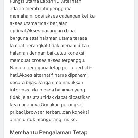
Fungsi utama Lebah4D Alternatif
adalah membantu pengguna
memahami opsi akses cadangan ketika
akses utama tidak berjalan
optimal.Akses cadangan dapat
berguna saat halaman utama terasa
lambat,perangkat tidak menampilkan
halaman dengan baik,atau koneksi
membuat proses akses terganggu.
Namun,pengguna tetap perlu berhati-
hati.Akses alternatif harus dipahami
secara bijak.Jangan memasukkan
informasi akun pada halaman yang
tidak jelas atau tidak dapat dipastikan
keamanannya.Gunakan perangkat
pribadi,browser terbaru,dan koneksi
aman untuk mengurangi risiko.
Membantu Pengalaman Tetap