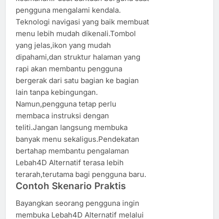
pengguna mengalami kendala.
Teknologi navigasi yang baik membuat
menu lebih mudah dikenali.Tombol
yang jelas,ikon yang mudah
dipahami,dan struktur halaman yang
rapi akan membantu pengguna
bergerak dari satu bagian ke bagian
lain tanpa kebingungan.
Namun,pengguna tetap perlu
membaca instruksi dengan
teliti.Jangan langsung membuka
banyak menu sekaligus.Pendekatan
bertahap membantu pengalaman
Lebah4D Alternatif terasa lebih
terarah,terutama bagi pengguna baru.
Contoh Skenario Praktis
Bayangkan seorang pengguna ingin
membuka Lebah4D Alternatif melalui