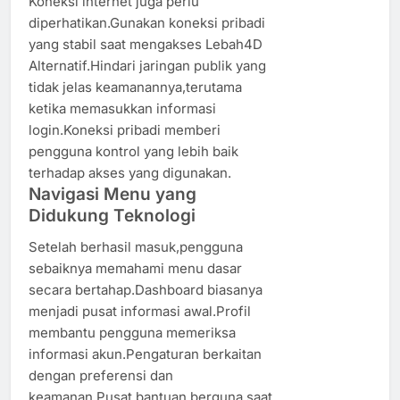
Koneksi internet juga perlu
diperhatikan.Gunakan koneksi pribadi
yang stabil saat mengakses Lebah4D
Alternatif.Hindari jaringan publik yang
tidak jelas keamanannya,terutama
ketika memasukkan informasi
login.Koneksi pribadi memberi
pengguna kontrol yang lebih baik
terhadap akses yang digunakan.
Navigasi Menu yang
Didukung Teknologi
Setelah berhasil masuk,pengguna
sebaiknya memahami menu dasar
secara bertahap.Dashboard biasanya
menjadi pusat informasi awal.Profil
membantu pengguna memeriksa
informasi akun.Pengaturan berkaitan
dengan preferensi dan
keamanan.Pusat bantuan berguna saat