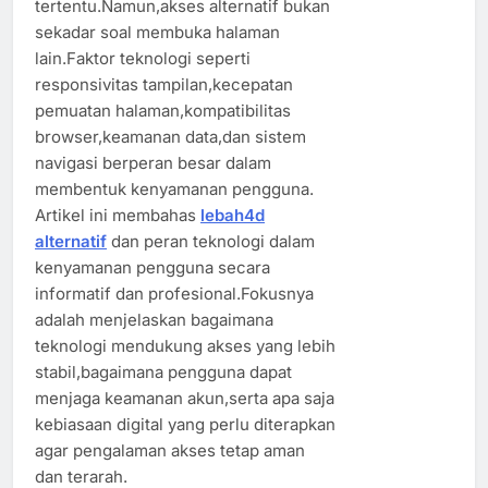
tertentu.Namun,akses alternatif bukan
sekadar soal membuka halaman
lain.Faktor teknologi seperti
responsivitas tampilan,kecepatan
pemuatan halaman,kompatibilitas
browser,keamanan data,dan sistem
navigasi berperan besar dalam
membentuk kenyamanan pengguna.
Artikel ini membahas
lebah4d
alternatif
dan peran teknologi dalam
kenyamanan pengguna secara
informatif dan profesional.Fokusnya
adalah menjelaskan bagaimana
teknologi mendukung akses yang lebih
stabil,bagaimana pengguna dapat
menjaga keamanan akun,serta apa saja
kebiasaan digital yang perlu diterapkan
agar pengalaman akses tetap aman
dan terarah.