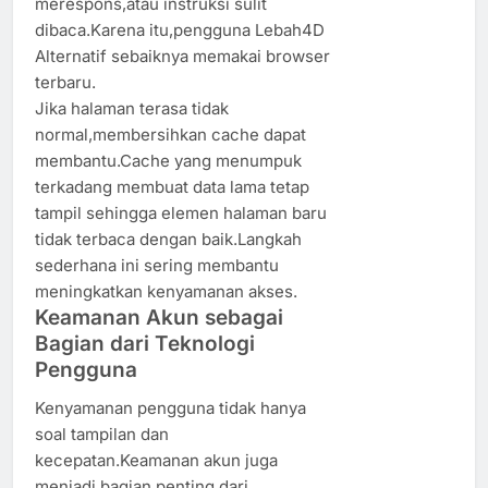
merespons,atau instruksi sulit
dibaca.Karena itu,pengguna Lebah4D
Alternatif sebaiknya memakai browser
terbaru.
Jika halaman terasa tidak
normal,membersihkan cache dapat
membantu.Cache yang menumpuk
terkadang membuat data lama tetap
tampil sehingga elemen halaman baru
tidak terbaca dengan baik.Langkah
sederhana ini sering membantu
meningkatkan kenyamanan akses.
Keamanan Akun sebagai
Bagian dari Teknologi
Pengguna
Kenyamanan pengguna tidak hanya
soal tampilan dan
kecepatan.Keamanan akun juga
menjadi bagian penting dari