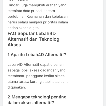
Hindari juga mengikuti arahan yang
meminta data pribadi secara
berlebihan.Keamanan dan kejelasan
harus selalu menjadi prioritas dalam
setiap akses digital.
FAQ Seputar Lebah4D
Alternatif dan Teknologi
Akses
1.Apa itu Lebah4D Alternatif?
Lebah4D Alternatif dapat dipahami
sebagai opsi akses cadangan yang
membantu pengguna ketika akses
utama terasa kurang stabil atau sulit
digunakan.
2.Mengapa teknologi penting
dalam akses alternatif?