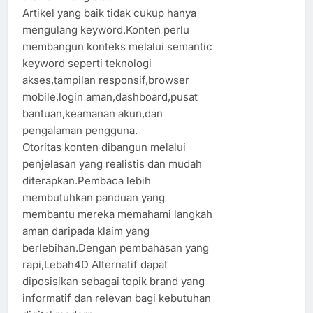
Artikel yang baik tidak cukup hanya
mengulang keyword.Konten perlu
membangun konteks melalui semantic
keyword seperti teknologi
akses,tampilan responsif,browser
mobile,login aman,dashboard,pusat
bantuan,keamanan akun,dan
pengalaman pengguna.
Otoritas konten dibangun melalui
penjelasan yang realistis dan mudah
diterapkan.Pembaca lebih
membutuhkan panduan yang
membantu mereka memahami langkah
aman daripada klaim yang
berlebihan.Dengan pembahasan yang
rapi,Lebah4D Alternatif dapat
diposisikan sebagai topik brand yang
informatif dan relevan bagi kebutuhan