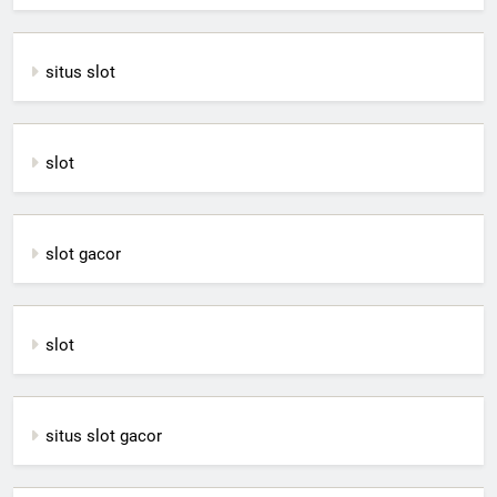
situs slot
slot
slot gacor
slot
situs slot gacor