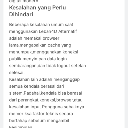
digital modern.
Kesalahan yang Perlu
Dihindari
Beberapa kesalahan umum saat
menggunakan Lebah4D Alternatif
adalah memakai browser
lama,mengabaikan cache yang
menumpuk,menggunakan koneksi
publik,menyimpan data login
sembarangan,dan tidak logout setelah
selesai.
Kesalahan lain adalah menganggap
semua kendala berasal dari
sistem.Padahal,kendala bisa berasal
dari perangkat,koneksi,browser,atau
kesalahan input.Pengguna sebaiknya
memeriksa faktor teknis secara
bertahap sebelum mengambil
kesimpulan.