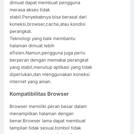
dimuat dapat membuat pengguna
merasa akses tidak
stabil.Penyebabnya bisa berasal dari
koneksi,browser,cache,atau kondisi
perangkat.
Teknologi yang baik membantu
halaman dimuat lebih
efisien.Namun,pengguna juga perlu
berperan dengan memakai perangkat
yang stabil,menutup aplikasi yang tidak
diperlukan,dan menggunakan koneksi
internet yang aman.
Kompatibilitas Browser
Browser memiliki peran besar dalam
menampilkan halaman dengan
benar.Browser lama dapat membuat
tampilan tidak sesuai,tombol tidak