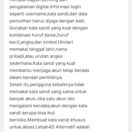
pengalaman digital.Informasi login
seperti username,kata sandi,dan data
pemulihan harus dijaga dengan baik.
Gunakan kata sandi yang kuat dengan
kombinasi huruf besar,huruf
kecil,angka,dan simbol.Hindari
memakai tanggal lahir,nama
pribadi,atau urutan angka
sederhana.Kata sandi yang kuat
membantu menjaga akun tetap berada
dalam kendali pemiliknya.
Selain itu,pengguna sebaiknya tidak
memakai kata sandi yang sama untuk
banyak akun.Jika satu akun lain
mengalami kendala,akun dengan kata
sandi serupa bisa ikut
berisiko.Membuat kata sandi khusus
untuk akses Lebah4D Alternatif adalah