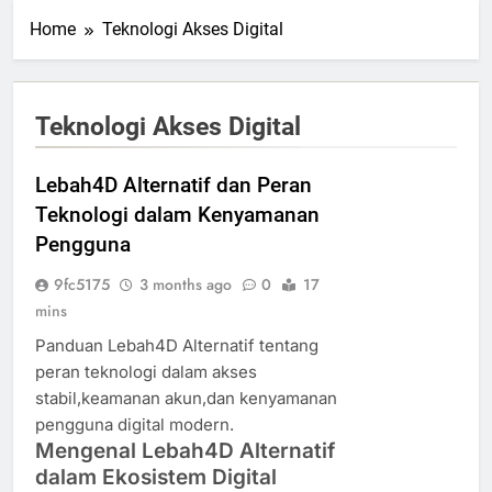
Home
Teknologi Akses Digital
Teknologi Akses Digital
Lebah4D Alternatif dan Peran
Teknologi dalam Kenyamanan
Pengguna
9fc5175
3 months ago
0
17
mins
Panduan Lebah4D Alternatif tentang
peran teknologi dalam akses
stabil,keamanan akun,dan kenyamanan
pengguna digital modern.
Mengenal Lebah4D Alternatif
dalam Ekosistem Digital