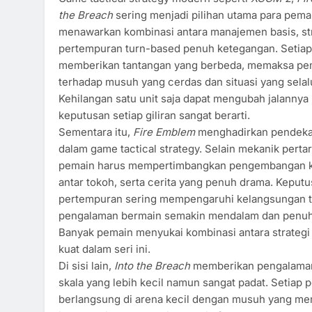
the Breach
sering menjadi pilihan utama para pema
menawarkan kombinasi antara manajemen basis, stra
pertempuran turn-based penuh ketegangan. Setiap
memberikan tantangan yang berbeda, memaksa pem
terhadap musuh yang cerdas dan situasi yang selal
Kehilangan satu unit saja dapat mengubah jalannya
keputusan setiap giliran sangat berarti.
Sementara itu,
Fire Emblem
menghadirkan pendekat
dalam game tactical strategy. Selain mekanik perta
pemain harus mempertimbangkan pengembangan k
antar tokoh, serta cerita yang penuh drama. Keput
pertempuran sering mempengaruhi kelangsungan 
pengalaman bermain semakin mendalam dan penuh
Banyak pemain menyukai kombinasi antara strategi 
kuat dalam seri ini.
Di sisi lain,
Into the Breach
memberikan pengalaman 
skala yang lebih kecil namun sangat padat. Setiap
berlangsung di arena kecil dengan musuh yang mem