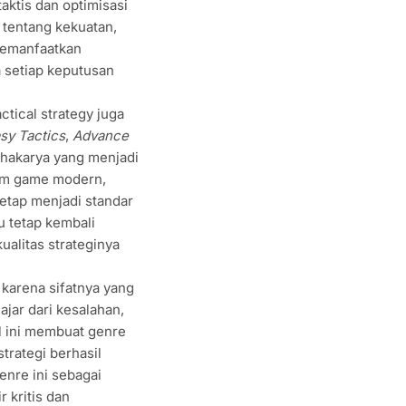
aktis dan optimisasi
 tentang kekuatan,
emanfaatkan
 setiap keputusan
tical strategy juga
asy Tactics
,
Advance
hakarya yang menjadi
jam game modern,
tetap menjadi standar
u tetap kembali
kualitas strateginya
k karena sifatnya yang
jar dari kesalahan,
l ini membuat genre
trategi berhasil
nre ini sebagai
 kritis dan