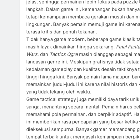
jelas, sehingga permainan lebih fokus pada puzzle t
langkah. Dalam game ini, kemenangan bukan hanya
tetapi kemampuan membaca gerakan musuh dan m
lingkungan. Banyak pemain memuji game ini karena
terasa kritis dan penuh tekanan.
Tidak hanya game modern, beberapa game klasik tac
masih layak dimainkan hingga sekarang.
Final Fant
Wars
, dan
Tactics Ogre
masih dianggap sebagai ma
landasan genre ini. Meskipun grafisnya tidak seta
kedalaman gameplay dan kualitas desain taktiknya 
tinggi hingga kini. Banyak pemain lama maupun bar
memainkan judul-judul ini karena nilai historis dan 
yang tidak lekang oleh waktu.
Game tactical strategy juga memiliki daya tarik uni
sangat menantang secara mental. Pemain harus bela
memahami pola permainan, dan berpikir adaptif. Ha
ini memberikan rasa pencapaian yang besar ketika s
dieksekusi sempurna. Banyak gamer memandang ge
tempat terbaik untuk mengasah kemampuan berpikir