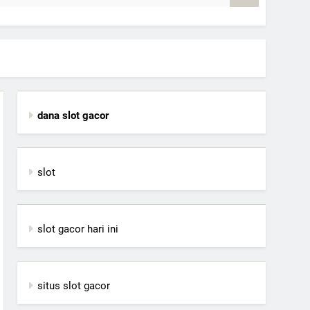
dana slot gacor
slot
slot gacor hari ini
situs slot gacor