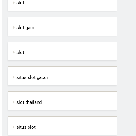
slot
slot gacor
slot
situs slot gacor
slot thailand
situs slot