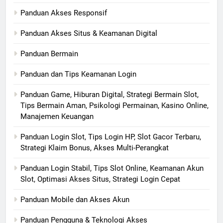
Panduan Akses Responsif
Panduan Akses Situs & Keamanan Digital
Panduan Bermain
Panduan dan Tips Keamanan Login
Panduan Game, Hiburan Digital, Strategi Bermain Slot,
Tips Bermain Aman, Psikologi Permainan, Kasino Online,
Manajemen Keuangan
Panduan Login Slot, Tips Login HP, Slot Gacor Terbaru,
Strategi Klaim Bonus, Akses Multi-Perangkat
Panduan Login Stabil, Tips Slot Online, Keamanan Akun
Slot, Optimasi Akses Situs, Strategi Login Cepat
Panduan Mobile dan Akses Akun
Panduan Pengguna & Teknologi Akses