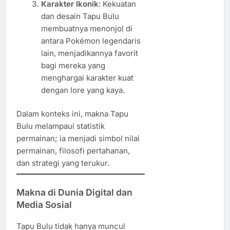
Karakter Ikonik
: Kekuatan
dan desain Tapu Bulu
membuatnya menonjol di
antara Pokémon legendaris
lain, menjadikannya favorit
bagi mereka yang
menghargai karakter kuat
dengan lore yang kaya.
Dalam konteks ini, makna Tapu
Bulu melampaui statistik
permainan; ia menjadi simbol nilai
permainan, filosofi pertahanan,
dan strategi yang terukur.
Makna di Dunia Digital dan
Media Sosial
Tapu Bulu tidak hanya muncul