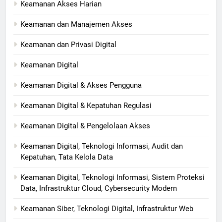
Keamanan Akses Harian
Keamanan dan Manajemen Akses
Keamanan dan Privasi Digital
Keamanan Digital
Keamanan Digital & Akses Pengguna
Keamanan Digital & Kepatuhan Regulasi
Keamanan Digital & Pengelolaan Akses
Keamanan Digital, Teknologi Informasi, Audit dan
Kepatuhan, Tata Kelola Data
Keamanan Digital, Teknologi Informasi, Sistem Proteksi
Data, Infrastruktur Cloud, Cybersecurity Modern
Keamanan Siber, Teknologi Digital, Infrastruktur Web