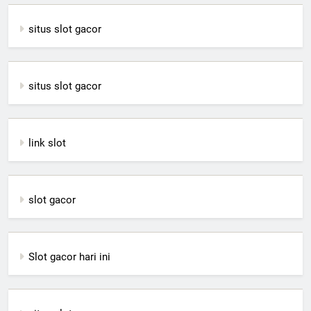
situs slot gacor
situs slot gacor
link slot
slot gacor
Slot gacor hari ini