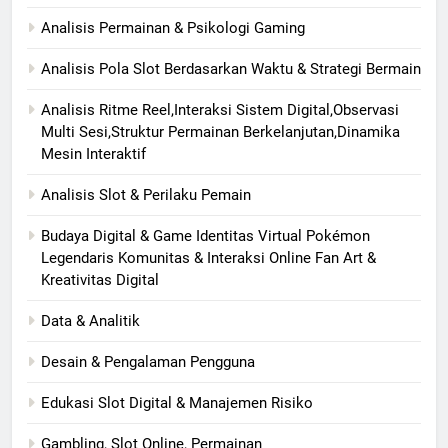
Analisis Permainan & Psikologi Gaming
Analisis Pola Slot Berdasarkan Waktu & Strategi Bermain
Analisis Ritme Reel,Interaksi Sistem Digital,Observasi
Multi Sesi,Struktur Permainan Berkelanjutan,Dinamika
Mesin Interaktif
Analisis Slot & Perilaku Pemain
Budaya Digital & Game Identitas Virtual Pokémon
Legendaris Komunitas & Interaksi Online Fan Art &
Kreativitas Digital
Data & Analitik
Desain & Pengalaman Pengguna
Edukasi Slot Digital & Manajemen Risiko
Gambling, Slot Online, Permainan