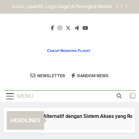
Skip
Cara Daftar Edwinslot agar Akun Siap Digunakan
to
content
Cara Daftar Lebah4D agar Tidak Salah Mengisi
Data
EDWINSLOT Link Alternatif dengan Sistem Akses
yang Responsif dan Terarah
Solusi Lebah4D Login Gagal di Perangkat Mobile
Cara Daftar Edwinslot agar Akun Siap Digunakan
Cheap Booking
Dapatkan Tiket Pesawat Dengan Harga
Cara Daftar Lebah4D agar Tidak Salah Mengisi
NEWSLETTER
RANDOM NEWS
Flight
Data
Terbaik Di Cheap Booking Flight.
MENU
DWINSLOT Link Alternatif dengan Sistem Akses yang Responsi
HEADLINES
Month Ago