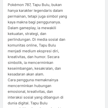
Pokémon 787, Tapu Bulu, bukan
hanya karakter legendaris dalam
permainan, tetapi juga simbol yang
kaya makna bagi penggunanya.
Dalam gameplay, ia mewakili
kekuatan, strategi, dan
perlindungan. Di media sosial dan
komunitas online, Tapu Bulu
menjadi medium ekspresi diri,
kreativitas, dan humor. Secara
simbolik, ia mencerminkan
keseimbangan, kesakralan, dan
kesadaran akan alam.
Cara pengguna memaknainya
mencerminkan hubungan
emosional, kreativitas, dan
interaksi sosial yang dibangun di
dunia digital. Tapu Bulu