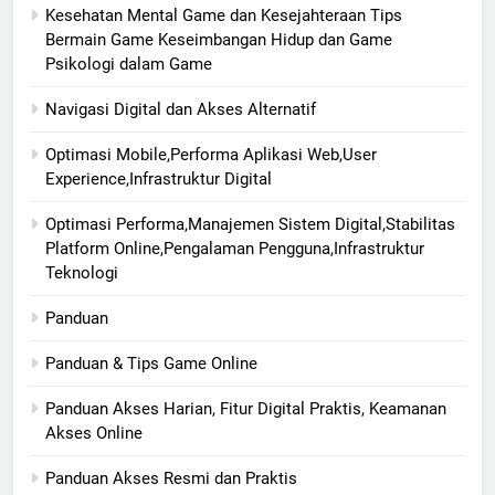
Kesehatan Mental Game dan Kesejahteraan Tips
Bermain Game Keseimbangan Hidup dan Game
Psikologi dalam Game
Navigasi Digital dan Akses Alternatif
Optimasi Mobile,Performa Aplikasi Web,User
Experience,Infrastruktur Digital
Optimasi Performa,Manajemen Sistem Digital,Stabilitas
Platform Online,Pengalaman Pengguna,Infrastruktur
Teknologi
Panduan
Panduan & Tips Game Online
Panduan Akses Harian, Fitur Digital Praktis, Keamanan
Akses Online
Panduan Akses Resmi dan Praktis