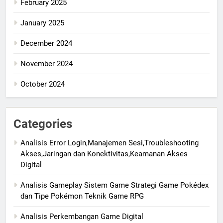
February 2025
January 2025
December 2024
November 2024
October 2024
Categories
Analisis Error Login,Manajemen Sesi,Troubleshooting
Akses,Jaringan dan Konektivitas,Keamanan Akses
Digital
Analisis Gameplay Sistem Game Strategi Game Pokédex
dan Tipe Pokémon Teknik Game RPG
Analisis Perkembangan Game Digital