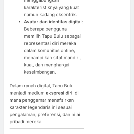
menggabungkan
karakteristiknya yang kuat
namun kadang eksentrik.
Avatar dan identitas digital
:
Beberapa pengguna
memilih Tapu Bulu sebagai
representasi diri mereka
dalam komunitas online,
menampilkan sifat mandiri,
kuat, dan menghargai
keseimbangan.
Dalam ranah digital, Tapu Bulu
menjadi medium
ekspresi diri
, di
mana penggemar menafsirkan
karakter legendaris ini sesuai
pengalaman, preferensi, dan nilai
pribadi mereka.