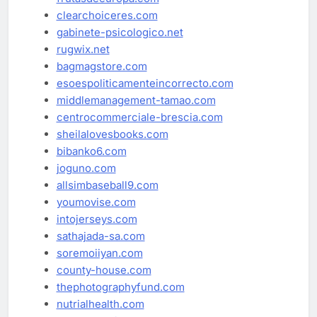
clearchoiceres.com
gabinete-psicologico.net
rugwix.net
bagmagstore.com
esoespoliticamenteincorrecto.com
middlemanagement-tamao.com
centrocommerciale-brescia.com
sheilalovesbooks.com
bibanko6.com
joguno.com
allsimbaseball9.com
youmovise.com
intojerseys.com
sathajada-sa.com
soremoiiyan.com
county-house.com
thephotographyfund.com
nutrialhealth.com