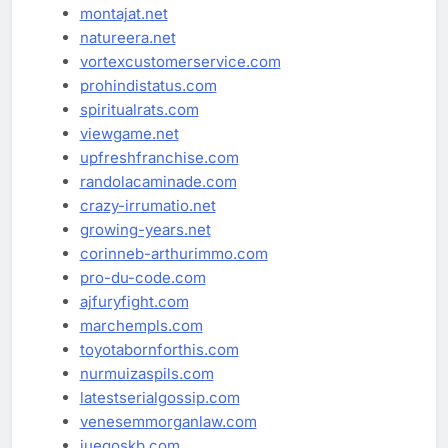
montajat.net
natureera.net
vortexcustomerservice.com
prohindistatus.com
spiritualrats.com
viewgame.net
upfreshfranchise.com
randolacaminade.com
crazy-irrumatio.net
growing-years.net
corinneb-arthurimmo.com
pro-du-code.com
ajfuryfight.com
marchempls.com
toyotabornforthis.com
nurmuizaspils.com
latestserialgossip.com
venesemmorganlaw.com
juegoskb.com