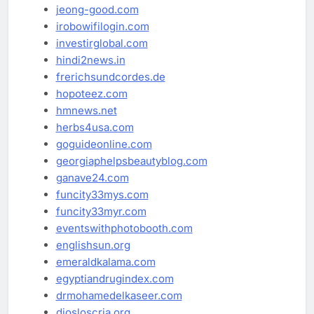
jeong-good.com
irobowifilogin.com
investirglobal.com
hindi2news.in
frerichsundcordes.de
hopoteez.com
hmnews.net
herbs4usa.com
goguideonline.com
georgiaphelpsbeautyblog.com
ganave24.com
funcity33mys.com
funcity33myr.com
eventswithphotobooth.com
englishsun.org
emeraldkalama.com
egyptiandrugindex.com
drmohamedelkaseer.com
diosloscria.org