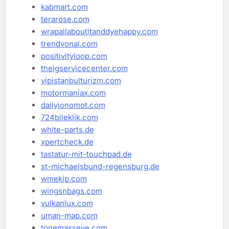
kabmart.com
terarose.com
wrapallaboutitanddyehappy.com
trendvonal.com
positivityloop.com
thelgservicecenter.com
vipistanbulturizm.com
motormaniax.com
dailyjonomot.com
724bileklik.com
white-parts.de
xpertcheck.de
tastatur-mit-touchpad.de
st-michaelsbund-regensburg.de
wmekip.com
wingsnbags.com
vulkanlux.com
uman-map.com
tonemasseve.com