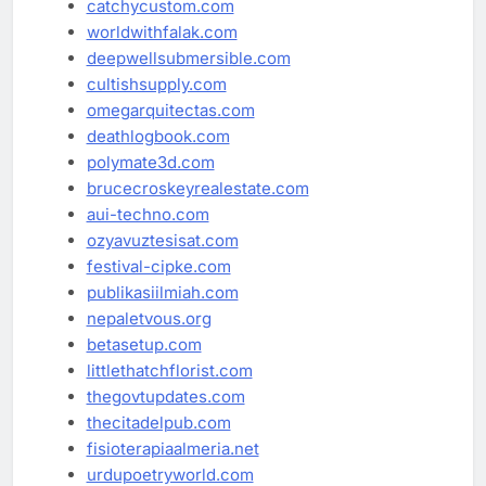
catchycustom.com
worldwithfalak.com
deepwellsubmersible.com
cultishsupply.com
omegarquitectas.com
deathlogbook.com
polymate3d.com
brucecroskeyrealestate.com
aui-techno.com
ozyavuztesisat.com
festival-cipke.com
publikasiilmiah.com
nepaletvous.org
betasetup.com
littlethatchflorist.com
thegovtupdates.com
thecitadelpub.com
fisioterapiaalmeria.net
urdupoetryworld.com