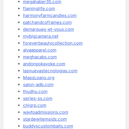
megahaber35.com
flaminglife.com
harmonyfarmcandles.com
patchandcoframes.com
demarques-et-vous.com
mybigcamera.net
foreverbeautycollection.com
alvaapparel.com
meghacabs.com
andonpokayoke.com
lasnuevastecnologias.com
MapsLoans.org
salon-adb.com
thudhu.com
series-ss.com
chigrp.com
waytoadmissions.com
stardewitemsids.com
buddyscustombaits.com