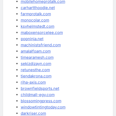
mobilehomeprotalk.com
carhartthoodie.net
farmprotalk.com
monocolar.com
ksvhelmstedt.com
maboxensorcelee.com
popninja.net
machinistsfriend.com
amalalfoam.com
timearamesh.com
sekizdizayn.com
retunesthe.com
tiendakrona.com
riha-axis.com
brownfieldsports.net
childmall-egy.com
blossomingpress.com
windowtintingtoday.com
darkriser.com