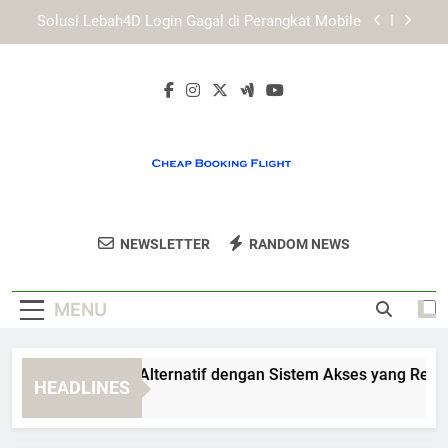
Skip
Cara Daftar Edwinslot agar Akun Siap Digunakan
to
content
Cara Daftar Lebah4D agar Tidak Salah Mengisi
Data
EDWINSLOT Link Alternatif dengan Sistem Akses
yang Responsif dan Terarah
Solusi Lebah4D Login Gagal di Perangkat Mobile
Cara Daftar Edwinslot agar Akun Siap Digunakan
Cheap Booking
Dapatkan Tiket Pesawat Dengan Harga
Cara Daftar Lebah4D agar Tidak Salah Mengisi
NEWSLETTER
RANDOM NEWS
Flight
Data
Terbaik Di Cheap Booking Flight.
MENU
DWINSLOT Link Alternatif dengan Sistem Akses yang Respons
HEADLINES
 Month Ago