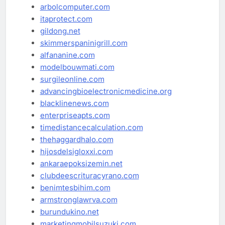
arbolcomputer.com
itaprotect.com
gildong.net
skimmerspaninigrill.com
alfananine.com
modelbouwmati.com
surgileonline.com
advancingbioelectronicmedicine.org
blacklinenews.com
enterpriseapts.com
timedistancecalculation.com
thehaggardhalo.com
hijosdelsigloxxi.com
ankaraepoksizemin.net
clubdeescrituracyrano.com
benimtesbihim.com
armstronglawrva.com
burundukino.net
marketingmobilsuzuki.com