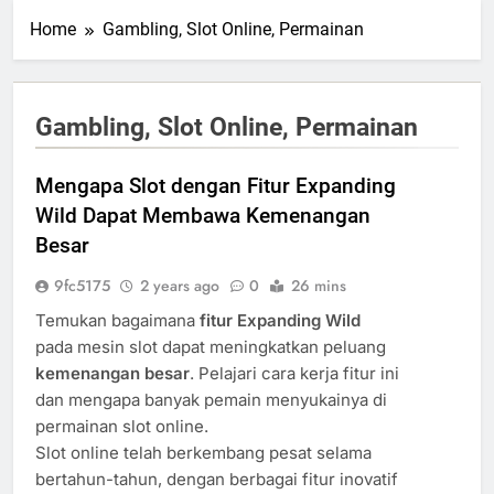
Home
Gambling, Slot Online, Permainan
Gambling, Slot Online, Permainan
Mengapa Slot dengan Fitur Expanding
Wild Dapat Membawa Kemenangan
Besar
9fc5175
2 years ago
0
26 mins
Temukan bagaimana
fitur Expanding Wild
pada mesin slot dapat meningkatkan peluang
kemenangan besar
. Pelajari cara kerja fitur ini
dan mengapa banyak pemain menyukainya di
permainan slot online.
Slot online telah berkembang pesat selama
bertahun-tahun, dengan berbagai fitur inovatif