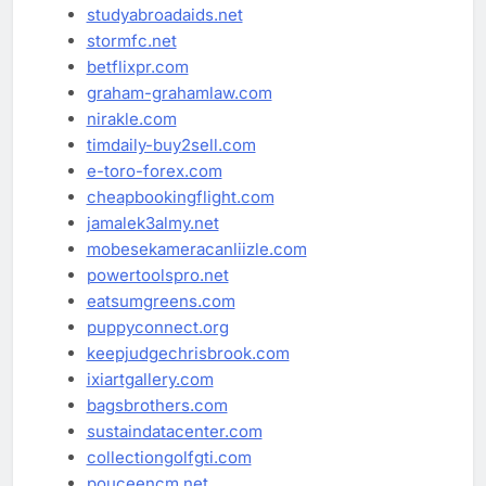
studyabroadaids.net
stormfc.net
betflixpr.com
graham-grahamlaw.com
nirakle.com
timdaily-buy2sell.com
e-toro-forex.com
cheapbookingflight.com
jamalek3almy.net
mobesekameracanliizle.com
powertoolspro.net
eatsumgreens.com
puppyconnect.org
keepjudgechrisbrook.com
ixiartgallery.com
bagsbrothers.com
sustaindatacenter.com
collectiongolfgti.com
pouceencm.net