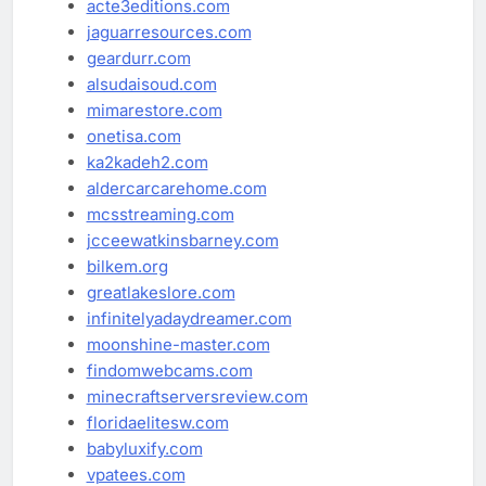
acte3editions.com
jaguarresources.com
geardurr.com
alsudaisoud.com
mimarestore.com
onetisa.com
ka2kadeh2.com
aldercarcarehome.com
mcsstreaming.com
jcceewatkinsbarney.com
bilkem.org
greatlakeslore.com
infinitelyadaydreamer.com
moonshine-master.com
findomwebcams.com
minecraftserversreview.com
floridaelitesw.com
babyluxify.com
vpatees.com