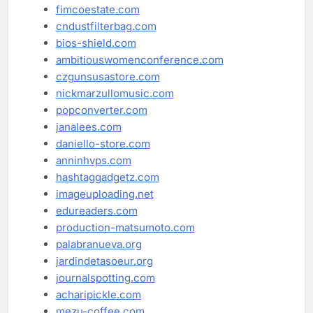
fimcoestate.com
cndustfilterbag.com
bios-shield.com
ambitiouswomenconference.com
czgunsusastore.com
nickmarzullomusic.com
popconverter.com
janalees.com
daniello-store.com
anninhvps.com
hashtaggadgetz.com
imageuploading.net
edureaders.com
production-matsumoto.com
palabranueva.org
jardindetasoeur.org
journalspotting.com
acharipickle.com
mezu-coffee.com