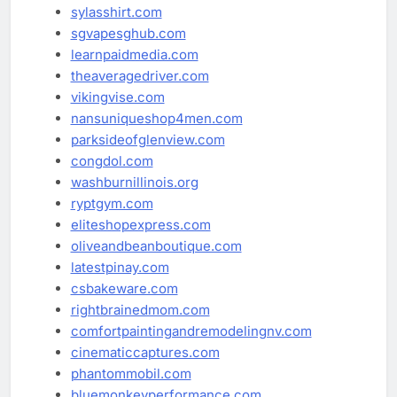
sylasshirt.com
sgvapesghub.com
learnpaidmedia.com
theaveragedriver.com
vikingvise.com
nansuniqueshop4men.com
parksideofglenview.com
congdol.com
washburnillinois.org
ryptgym.com
eliteshopexpress.com
oliveandbeanboutique.com
latestpinay.com
csbakeware.com
rightbrainedmom.com
comfortpaintingandremodelingnv.com
cinematiccaptures.com
phantommobil.com
bluemonkeyperformance.com