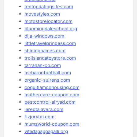
tentopdatingsites.com
movestyles.com
motostorelocator.com
bloomingdaleschool.org
dlja-windows.com
littletravelprincess.com
shiningnames.com
trollslandatoystore.com
tarrahan-co.com
mcbaronfootball.com
organic-suirens.com
coquitlamcohousing.com
mothercare-coupon.com
pestcontrol-alryad.com
jaredtalavera.com
fizjorytm.com
mumzworld-coupon.com
vitadapappagalli.org