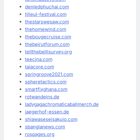
denledphuchai.com
tilleul-festival.com
thestarswesaw.com
thehomewind.com
thebougecruise.com
thebeirutforum.com
tellthebelllsurvey.org
teecina.com
taiacore.com
springroove2021.com
spheretactics.com
smartfixghana.com
rotwandeins.de
ladygagachromaticaballmerch.de
jaegerhof-essen.de
shiawaseseisakujo.com
sbanglanews.com
rospages.org