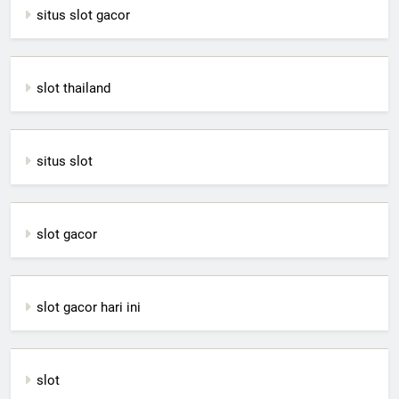
situs slot gacor
slot thailand
situs slot
slot gacor
slot gacor hari ini
slot