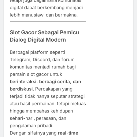
tetapi juga bagaimana komunikasi
digital dapat berkembang menjadi
lebih manusiawi dan bermakna.
Slot Gacor Sebagai Pemicu
Dialog Digital Modern
Berbagai platform seperti
Telegram, Discord, dan forum
komunitas menjadi rumah bagi
pemain slot gacor untuk
berinteraksi, berbagi cerita, dan
berdiskusi
. Percakapan yang
terjadi tidak hanya seputar strategi
atau hasil permainan, tetapi meluas
hingga membahas kehidupan
sehari-hari, perasaan, dan
pengalaman pribadi.
Dengan sifatnya yang
real-time