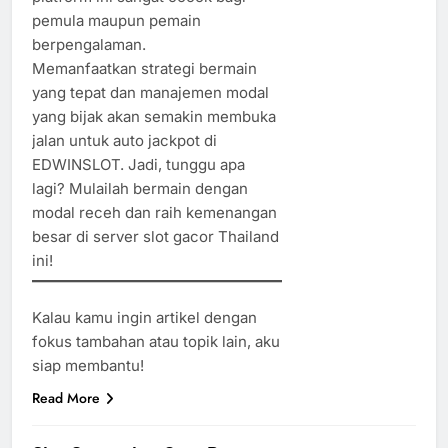
pemula maupun pemain
berpengalaman.
Memanfaatkan strategi bermain
yang tepat dan manajemen modal
yang bijak akan semakin membuka
jalan untuk auto jackpot di
EDWINSLOT. Jadi, tunggu apa
lagi? Mulailah bermain dengan
modal receh dan raih kemenangan
besar di server slot gacor Thailand
ini!
Kalau kamu ingin artikel dengan
fokus tambahan atau topik lain, aku
siap membantu!
Read More