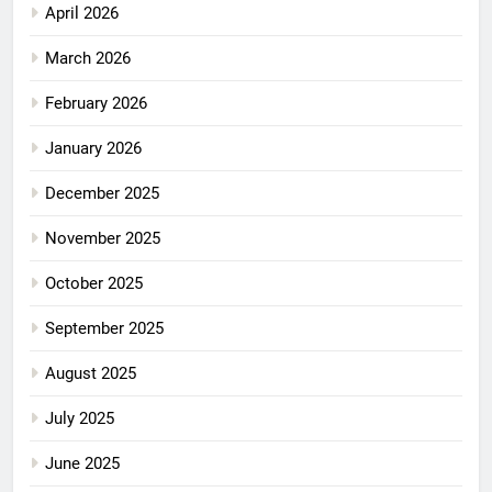
April 2026
March 2026
February 2026
January 2026
December 2025
November 2025
October 2025
September 2025
August 2025
July 2025
June 2025