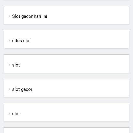
Slot gacor hari ini
situs slot
slot
slot gacor
slot