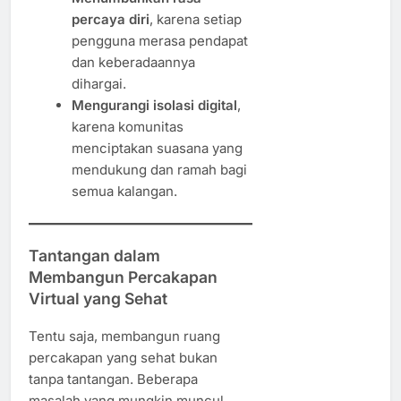
percaya diri
, karena setiap
pengguna merasa pendapat
dan keberadaannya
dihargai.
Mengurangi isolasi digital
,
karena komunitas
menciptakan suasana yang
mendukung dan ramah bagi
semua kalangan.
Tantangan dalam
Membangun Percakapan
Virtual yang Sehat
Tentu saja, membangun ruang
percakapan yang sehat bukan
tanpa tantangan. Beberapa
masalah yang mungkin muncul