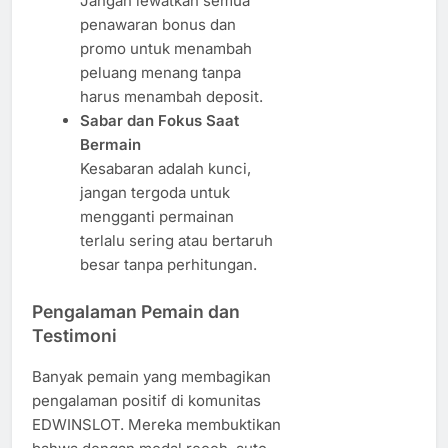
Jangan lewatkan semua
penawaran bonus dan
promo untuk menambah
peluang menang tanpa
harus menambah deposit.
Sabar dan Fokus Saat
Bermain
Kesabaran adalah kunci,
jangan tergoda untuk
mengganti permainan
terlalu sering atau bertaruh
besar tanpa perhitungan.
Pengalaman Pemain dan
Testimoni
Banyak pemain yang membagikan
pengalaman positif di komunitas
EDWINSLOT. Mereka membuktikan