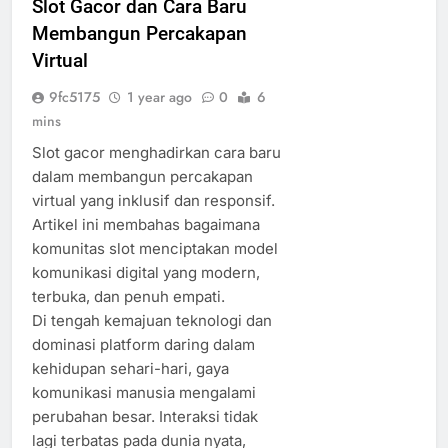
Slot Gacor dan Cara Baru
Membangun Percakapan
Virtual
9fc5175
1 year ago
0
6
mins
Slot gacor menghadirkan cara baru
dalam membangun percakapan
virtual yang inklusif dan responsif.
Artikel ini membahas bagaimana
komunitas slot menciptakan model
komunikasi digital yang modern,
terbuka, dan penuh empati.
Di tengah kemajuan teknologi dan
dominasi platform daring dalam
kehidupan sehari-hari, gaya
komunikasi manusia mengalami
perubahan besar. Interaksi tidak
lagi terbatas pada dunia nyata,