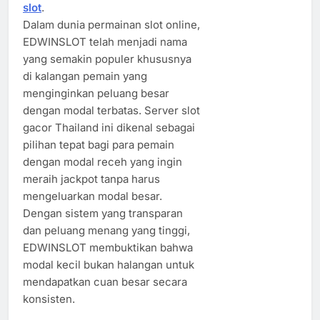
slot
.
Dalam dunia permainan slot online,
EDWINSLOT telah menjadi nama
yang semakin populer khususnya
di kalangan pemain yang
menginginkan peluang besar
dengan modal terbatas. Server slot
gacor Thailand ini dikenal sebagai
pilihan tepat bagi para pemain
dengan modal receh yang ingin
meraih jackpot tanpa harus
mengeluarkan modal besar.
Dengan sistem yang transparan
dan peluang menang yang tinggi,
EDWINSLOT membuktikan bahwa
modal kecil bukan halangan untuk
mendapatkan cuan besar secara
konsisten.