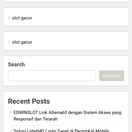
slot gacor
slot gacor
Search
SEARCH
Recent Posts
EDWINSLOT Link Alternatif dengan Sistem Akses yang
Responsif dan Terarah
Solusi Lebah4D Login Gagal di Perangkat Mobile