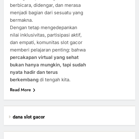
berbicara, didengar, dan merasa
menjadi bagian dari sesuatu yang
bermakna.
Dengan tetap mengedepankan
nilai inklusivitas, partisipasi aktif,
dan empati, komunitas slot gacor
memberi pelajaran penting: bahwa
percakapan virtual yang sehat
bukan hanya mungkin, tapi sudah
nyata hadir dan terus
berkembang
di tengah kita.
Read More
dana slot gacor