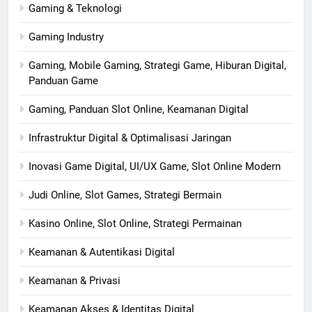
Gaming & Teknologi
Gaming Industry
Gaming, Mobile Gaming, Strategi Game, Hiburan Digital,
Panduan Game
Gaming, Panduan Slot Online, Keamanan Digital
Infrastruktur Digital & Optimalisasi Jaringan
Inovasi Game Digital, UI/UX Game, Slot Online Modern
Judi Online, Slot Games, Strategi Bermain
Kasino Online, Slot Online, Strategi Permainan
Keamanan & Autentikasi Digital
Keamanan & Privasi
Keamanan Akses & Identitas Digital