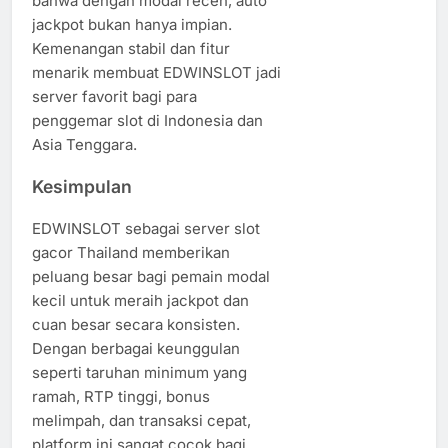
bahwa dengan modal receh, auto
jackpot bukan hanya impian.
Kemenangan stabil dan fitur
menarik membuat EDWINSLOT jadi
server favorit bagi para
penggemar slot di Indonesia dan
Asia Tenggara.
Kesimpulan
EDWINSLOT sebagai server slot
gacor Thailand memberikan
peluang besar bagi pemain modal
kecil untuk meraih jackpot dan
cuan besar secara konsisten.
Dengan berbagai keunggulan
seperti taruhan minimum yang
ramah, RTP tinggi, bonus
melimpah, dan transaksi cepat,
platform ini sangat cocok bagi