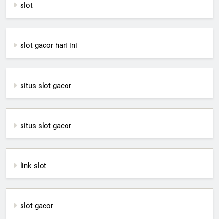
slot
slot gacor hari ini
situs slot gacor
situs slot gacor
link slot
slot gacor