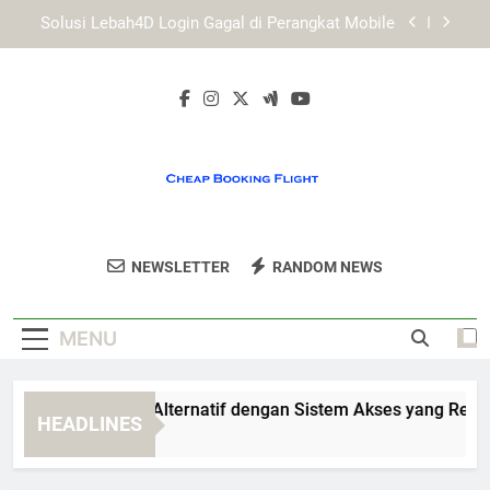
Skip
Cara Daftar Edwinslot agar Akun Siap Digunakan
to
content
Cara Daftar Lebah4D agar Tidak Salah Mengisi
Data
EDWINSLOT Link Alternatif dengan Sistem Akses
yang Responsif dan Terarah
Solusi Lebah4D Login Gagal di Perangkat Mobile
Cara Daftar Edwinslot agar Akun Siap Digunakan
Cheap Booking
Dapatkan Tiket Pesawat Dengan Harga
Cara Daftar Lebah4D agar Tidak Salah Mengisi
NEWSLETTER
RANDOM NEWS
Flight
Data
Terbaik Di Cheap Booking Flight.
MENU
WINSLOT Link Alternatif dengan Sistem Akses yang Responsi
HEADLINES
Month Ago