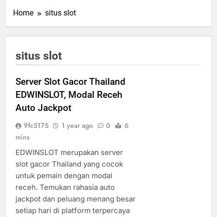
Home
situs slot
situs slot
Server Slot Gacor Thailand
EDWINSLOT, Modal Receh
Auto Jackpot
9fc5175
1 year ago
0
6
mins
EDWINSLOT merupakan server
slot gacor Thailand yang cocok
untuk pemain dengan modal
receh. Temukan rahasia auto
jackpot dan peluang menang besar
setiap hari di platform terpercaya