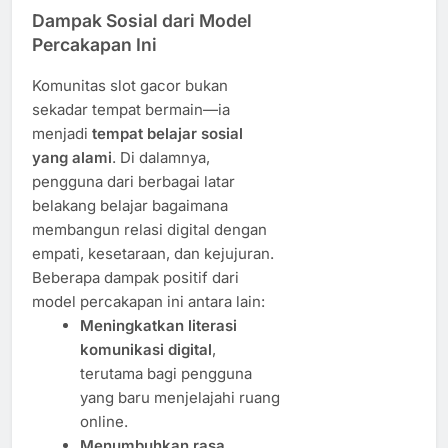
Dampak Sosial dari Model
Percakapan Ini
Komunitas slot gacor bukan
sekadar tempat bermain—ia
menjadi
tempat belajar sosial
yang alami
. Di dalamnya,
pengguna dari berbagai latar
belakang belajar bagaimana
membangun relasi digital dengan
empati, kesetaraan, dan kejujuran.
Beberapa dampak positif dari
model percakapan ini antara lain:
Meningkatkan literasi
komunikasi digital
,
terutama bagi pengguna
yang baru menjelajahi ruang
online.
Menumbuhkan rasa