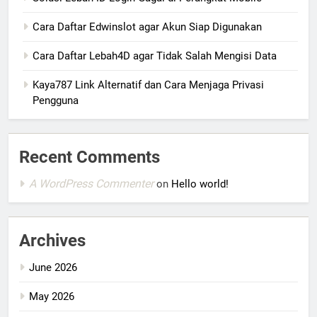
Cara Daftar Edwinslot agar Akun Siap Digunakan
Cara Daftar Lebah4D agar Tidak Salah Mengisi Data
Kaya787 Link Alternatif dan Cara Menjaga Privasi
Pengguna
Recent Comments
A WordPress Commenter
on
Hello world!
Archives
June 2026
May 2026