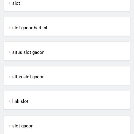
slot
slot gacor hari ini
situs slot gacor
situs slot gacor
link slot
slot gacor