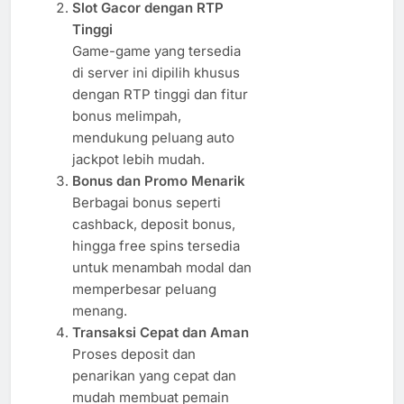
Slot Gacor dengan RTP
Tinggi
Game-game yang tersedia
di server ini dipilih khusus
dengan RTP tinggi dan fitur
bonus melimpah,
mendukung peluang auto
jackpot lebih mudah.
Bonus dan Promo Menarik
Berbagai bonus seperti
cashback, deposit bonus,
hingga free spins tersedia
untuk menambah modal dan
memperbesar peluang
menang.
Transaksi Cepat dan Aman
Proses deposit dan
penarikan yang cepat dan
mudah membuat pemain