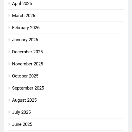
April 2026
March 2026
February 2026
January 2026
December 2025
November 2025
October 2025
September 2025
August 2025
July 2025
June 2025