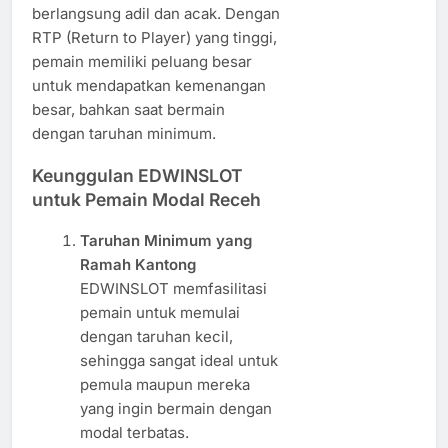
berlangsung adil dan acak. Dengan
RTP (Return to Player) yang tinggi,
pemain memiliki peluang besar
untuk mendapatkan kemenangan
besar, bahkan saat bermain
dengan taruhan minimum.
Keunggulan EDWINSLOT
untuk Pemain Modal Receh
Taruhan Minimum yang
Ramah Kantong
EDWINSLOT memfasilitasi
pemain untuk memulai
dengan taruhan kecil,
sehingga sangat ideal untuk
pemula maupun mereka
yang ingin bermain dengan
modal terbatas.