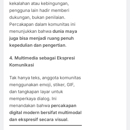
kekalahan atau kebingungan,
pengguna lain hadir memberi
dukungan, bukan penilaian.
Percakapan dalam komunitas ini
menunjukkan bahwa
dunia maya
juga bisa menjadi ruang penuh
kepedulian dan pengertian
.
4.
Multimedia sebagai Ekspresi
Komunikasi
Tak hanya teks, anggota komunitas
menggunakan emoji, stiker, GIF,
dan tangkapan layar untuk
memperkaya dialog. Ini
menandakan bahwa
percakapan
digital modern bersifat multimodal
dan ekspresif secara visual
.