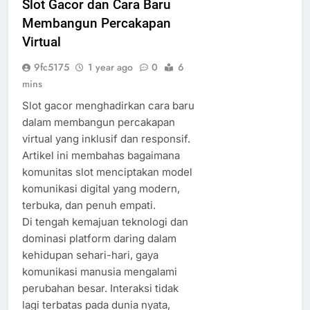
Slot Gacor dan Cara Baru
Membangun Percakapan
Virtual
9fc5175
1 year ago
0
6
mins
Slot gacor menghadirkan cara baru
dalam membangun percakapan
virtual yang inklusif dan responsif.
Artikel ini membahas bagaimana
komunitas slot menciptakan model
komunikasi digital yang modern,
terbuka, dan penuh empati.
Di tengah kemajuan teknologi dan
dominasi platform daring dalam
kehidupan sehari-hari, gaya
komunikasi manusia mengalami
perubahan besar. Interaksi tidak
lagi terbatas pada dunia nyata,