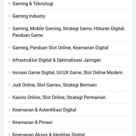
Gaming & Teknologi
Gaming Industry
Gaming, Mobile Gaming, Strategi Game, Hiburan Digital,
Panduan Game
Gaming, Panduan Slot Online, Keamanan Digital
Infrastruktur Digital & Optimalisasi Jaringan
Inovasi Game Digital, UI/UX Game, Slot Online Modern
Judi Online, Slot Games, Strategi Bermain
Kasino Online, Slot Online, Strategi Permainan
Keamanan & Autentikasi Digital
Keamanan & Privasi
Keamanan Akses & Identitas Digital