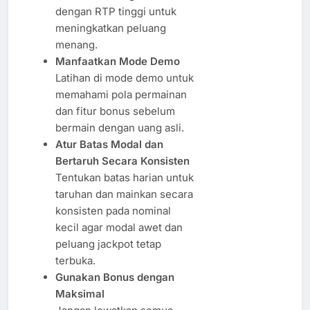
dengan RTP tinggi untuk
meningkatkan peluang
menang.
Manfaatkan Mode Demo
Latihan di mode demo untuk
memahami pola permainan
dan fitur bonus sebelum
bermain dengan uang asli.
Atur Batas Modal dan
Bertaruh Secara Konsisten
Tentukan batas harian untuk
taruhan dan mainkan secara
konsisten pada nominal
kecil agar modal awet dan
peluang jackpot tetap
terbuka.
Gunakan Bonus dengan
Maksimal