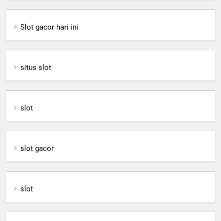
Slot gacor hari ini
situs slot
slot
slot gacor
slot