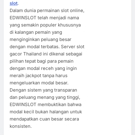
slot
.
Dalam dunia permainan slot online,
EDWINSLOT telah menjadi nama
yang semakin populer khususnya
di kalangan pemain yang
menginginkan peluang besar
dengan modal terbatas. Server slot
gacor Thailand ini dikenal sebagai
pilihan tepat bagi para pemain
dengan modal receh yang ingin
meraih jackpot tanpa harus
mengeluarkan modal besar.
Dengan sistem yang transparan
dan peluang menang yang tinggi,
EDWINSLOT membuktikan bahwa
modal kecil bukan halangan untuk
mendapatkan cuan besar secara
konsisten.