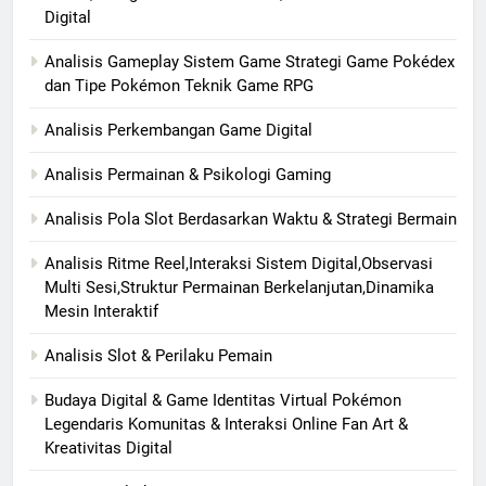
Digital
Analisis Gameplay Sistem Game Strategi Game Pokédex
dan Tipe Pokémon Teknik Game RPG
Analisis Perkembangan Game Digital
Analisis Permainan & Psikologi Gaming
Analisis Pola Slot Berdasarkan Waktu & Strategi Bermain
Analisis Ritme Reel,Interaksi Sistem Digital,Observasi
Multi Sesi,Struktur Permainan Berkelanjutan,Dinamika
Mesin Interaktif
Analisis Slot & Perilaku Pemain
Budaya Digital & Game Identitas Virtual Pokémon
Legendaris Komunitas & Interaksi Online Fan Art &
Kreativitas Digital