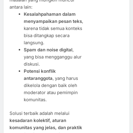
antara lain:
Kesalahpahaman dalam
menyampaikan pesan teks
,
karena tidak semua konteks
bisa ditangkap secara
langsung.
Spam dan noise digital
,
yang bisa mengganggu alur
diskusi.
Potensi konflik
antaranggota
, yang harus
dikelola dengan baik oleh
moderator atau pemimpin
komunitas.
Solusi terbaik adalah melalui
kesadaran kolektif, aturan
komunitas yang jelas, dan praktik