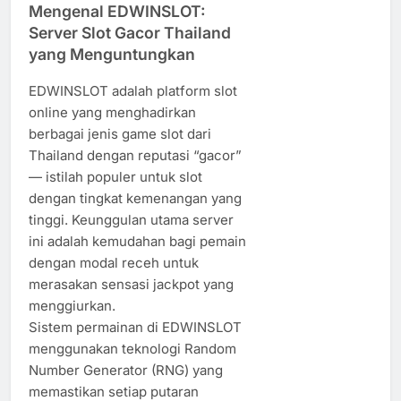
Mengenal EDWINSLOT:
Server Slot Gacor Thailand
yang Menguntungkan
EDWINSLOT adalah platform slot
online yang menghadirkan
berbagai jenis game slot dari
Thailand dengan reputasi “gacor”
— istilah populer untuk slot
dengan tingkat kemenangan yang
tinggi. Keunggulan utama server
ini adalah kemudahan bagi pemain
dengan modal receh untuk
merasakan sensasi jackpot yang
menggiurkan.
Sistem permainan di EDWINSLOT
menggunakan teknologi Random
Number Generator (RNG) yang
memastikan setiap putaran