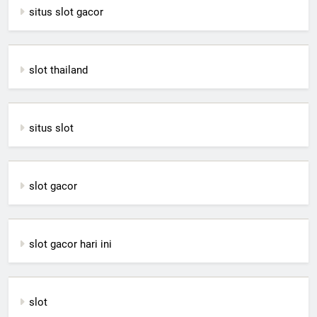
situs slot gacor
slot thailand
situs slot
slot gacor
slot gacor hari ini
slot