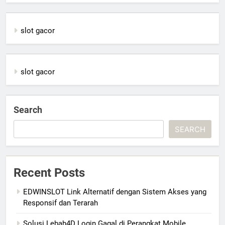
slot gacor
slot gacor
Search
SEARCH
Recent Posts
EDWINSLOT Link Alternatif dengan Sistem Akses yang
Responsif dan Terarah
Solusi Lebah4D Login Gagal di Perangkat Mobile