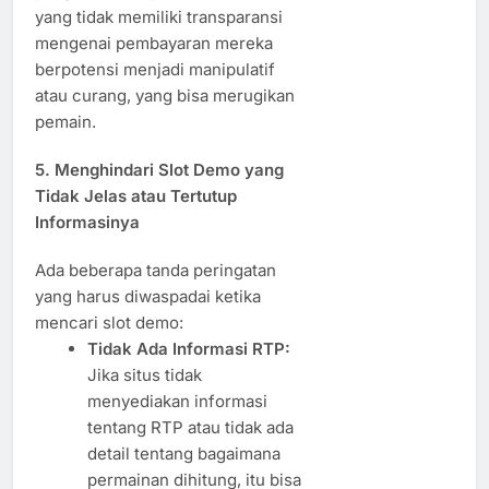
yang tidak memiliki transparansi
mengenai pembayaran mereka
berpotensi menjadi manipulatif
atau curang, yang bisa merugikan
pemain.
5.
Menghindari Slot Demo yang
Tidak Jelas atau Tertutup
Informasinya
Ada beberapa tanda peringatan
yang harus diwaspadai ketika
mencari slot demo:
Tidak Ada Informasi RTP:
Jika situs tidak
menyediakan informasi
tentang RTP atau tidak ada
detail tentang bagaimana
permainan dihitung, itu bisa