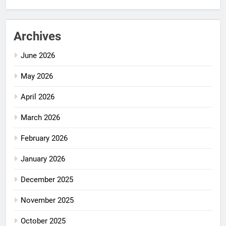
Archives
June 2026
May 2026
April 2026
March 2026
February 2026
January 2026
December 2025
November 2025
October 2025