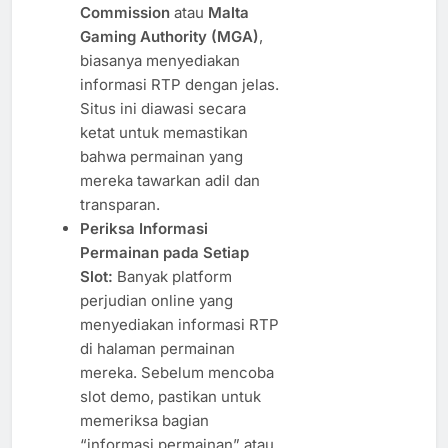
Commission
atau
Malta
Gaming Authority (MGA)
,
biasanya menyediakan
informasi RTP dengan jelas.
Situs ini diawasi secara
ketat untuk memastikan
bahwa permainan yang
mereka tawarkan adil dan
transparan.
Periksa Informasi
Permainan pada Setiap
Slot:
Banyak platform
perjudian online yang
menyediakan informasi RTP
di halaman permainan
mereka. Sebelum mencoba
slot demo, pastikan untuk
memeriksa bagian
“informasi permainan” atau