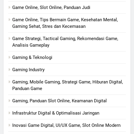
Game Online, Slot Online, Panduan Judi
Game Online, Tips Bermain Game, Kesehatan Mental,
Gaming Sehat, Stres dan Kecemasan
Game Strategi, Tactical Gaming, Rekomendasi Game,
Analisis Gameplay
Gaming & Teknologi
Gaming Industry
Gaming, Mobile Gaming, Strategi Game, Hiburan Digital,
Panduan Game
Gaming, Panduan Slot Online, Keamanan Digital
Infrastruktur Digital & Optimalisasi Jaringan
Inovasi Game Digital, UI/UX Game, Slot Online Modern