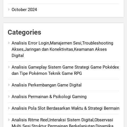
October 2024
Categories
Analisis Error Login,Manajemen Sesi,Troubleshooting
Akses,Jaringan dan Konektivitas,Keamanan Akses
Digital
Analisis Gameplay Sistem Game Strategi Game Pokédex
dan Tipe Pokémon Teknik Game RPG
Analisis Perkembangan Game Digital
Analisis Permainan & Psikologi Gaming
Analisis Pola Slot Berdasarkan Waktu & Strategi Bermain
Analisis Ritme Reel,Interaksi Sistem Digital,Observasi
Multi Sesi,Struktur Permainan Berkelanjutan,Dinamika