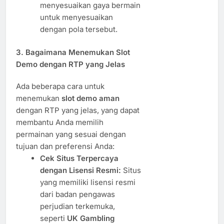
menyesuaikan gaya bermain
untuk menyesuaikan
dengan pola tersebut.
3.
Bagaimana Menemukan Slot
Demo dengan RTP yang Jelas
Ada beberapa cara untuk
menemukan
slot demo aman
dengan RTP yang jelas, yang dapat
membantu Anda memilih
permainan yang sesuai dengan
tujuan dan preferensi Anda:
Cek Situs Terpercaya
dengan Lisensi Resmi:
Situs
yang memiliki lisensi resmi
dari badan pengawas
perjudian terkemuka,
seperti
UK Gambling