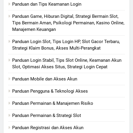
Panduan dan Tips Keamanan Login
Panduan Game, Hiburan Digital, Strategi Bermain Slot,
Tips Bermain Aman, Psikologi Permainan, Kasino Online,
Manajemen Keuangan
Panduan Login Slot, Tips Login HP, Slot Gacor Terbaru,
Strategi Klaim Bonus, Akses Multi-Perangkat
Panduan Login Stabil, Tips Slot Online, Keamanan Akun
Slot, Optimasi Akses Situs, Strategi Login Cepat
Panduan Mobile dan Akses Akun
Panduan Pengguna & Teknologi Akses
Panduan Permainan & Manajemen Risiko
Panduan Permainan & Strategi Slot
Panduan Registrasi dan Akses Akun