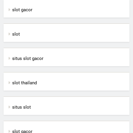
slot gacor
slot
situs slot gacor
slot thailand
situs slot
slot gacor