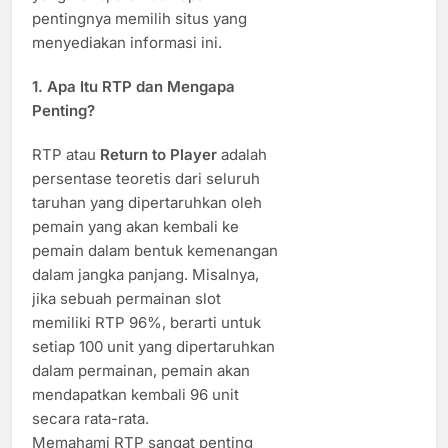
pentingnya memilih situs yang
menyediakan informasi ini.
1.
Apa Itu RTP dan Mengapa
Penting?
RTP atau
Return to Player
adalah
persentase teoretis dari seluruh
taruhan yang dipertaruhkan oleh
pemain yang akan kembali ke
pemain dalam bentuk kemenangan
dalam jangka panjang. Misalnya,
jika sebuah permainan slot
memiliki RTP 96%, berarti untuk
setiap 100 unit yang dipertaruhkan
dalam permainan, pemain akan
mendapatkan kembali 96 unit
secara rata-rata.
Memahami RTP sangat penting