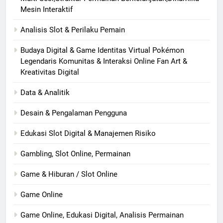
Mesin Interaktif
Analisis Slot & Perilaku Pemain
Budaya Digital & Game Identitas Virtual Pokémon
Legendaris Komunitas & Interaksi Online Fan Art &
Kreativitas Digital
Data & Analitik
Desain & Pengalaman Pengguna
Edukasi Slot Digital & Manajemen Risiko
Gambling, Slot Online, Permainan
Game & Hiburan / Slot Online
Game Online
Game Online, Edukasi Digital, Analisis Permainan