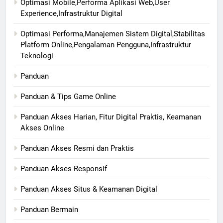
Optimasi Mobile,Performa Aplikasi Web,User
Experience,Infrastruktur Digital
Optimasi Performa,Manajemen Sistem Digital,Stabilitas
Platform Online,Pengalaman Pengguna,Infrastruktur
Teknologi
Panduan
Panduan & Tips Game Online
Panduan Akses Harian, Fitur Digital Praktis, Keamanan
Akses Online
Panduan Akses Resmi dan Praktis
Panduan Akses Responsif
Panduan Akses Situs & Keamanan Digital
Panduan Bermain