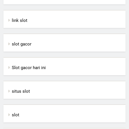
link slot
slot gacor
Slot gacor hari ini
situs slot
slot