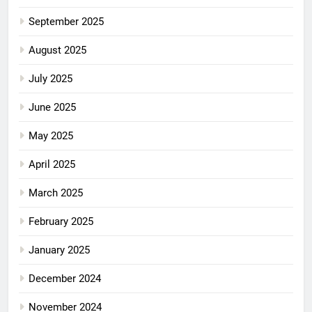
September 2025
August 2025
July 2025
June 2025
May 2025
April 2025
March 2025
February 2025
January 2025
December 2024
November 2024