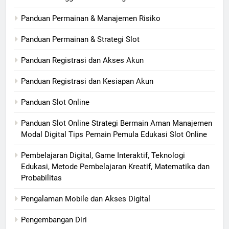
Panduan Permainan & Manajemen Risiko
Panduan Permainan & Strategi Slot
Panduan Registrasi dan Akses Akun
Panduan Registrasi dan Kesiapan Akun
Panduan Slot Online
Panduan Slot Online Strategi Bermain Aman Manajemen
Modal Digital Tips Pemain Pemula Edukasi Slot Online
Pembelajaran Digital, Game Interaktif, Teknologi
Edukasi, Metode Pembelajaran Kreatif, Matematika dan
Probabilitas
Pengalaman Mobile dan Akses Digital
Pengembangan Diri