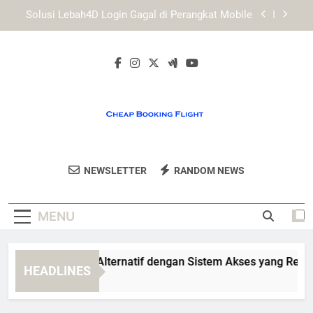
Skip
Cara Daftar Edwinslot agar Akun Siap Digunakan
to
content
Cara Daftar Lebah4D agar Tidak Salah Mengisi
Data
EDWINSLOT Link Alternatif dengan Sistem Akses
yang Responsif dan Terarah
Solusi Lebah4D Login Gagal di Perangkat Mobile
Cara Daftar Edwinslot agar Akun Siap Digunakan
Cheap Booking
Dapatkan Tiket Pesawat Dengan Harga
Cara Daftar Lebah4D agar Tidak Salah Mengisi
NEWSLETTER
RANDOM NEWS
Flight
Data
Terbaik Di Cheap Booking Flight.
MENU
WINSLOT Link Alternatif dengan Sistem Akses yang Responsi
HEADLINES
Month Ago