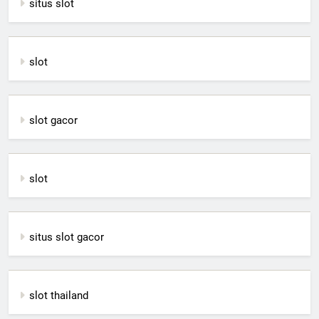
situs slot
slot
slot gacor
slot
situs slot gacor
slot thailand