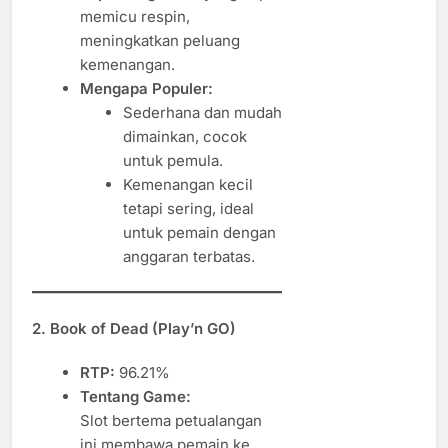
memicu respin,
meningkatkan peluang
kemenangan.
Mengapa Populer:
Sederhana dan mudah
dimainkan, cocok
untuk pemula.
Kemenangan kecil
tetapi sering, ideal
untuk pemain dengan
anggaran terbatas.
2.
Book of Dead (Play’n GO)
RTP:
96.21%
Tentang Game:
Slot bertema petualangan
ini membawa pemain ke