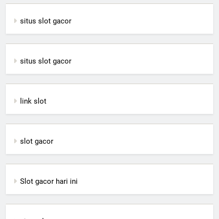
situs slot gacor
situs slot gacor
link slot
slot gacor
Slot gacor hari ini