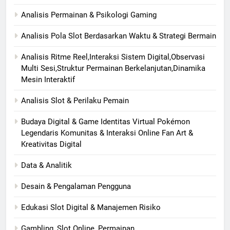
Analisis Permainan & Psikologi Gaming
Analisis Pola Slot Berdasarkan Waktu & Strategi Bermain
Analisis Ritme Reel,Interaksi Sistem Digital,Observasi
Multi Sesi,Struktur Permainan Berkelanjutan,Dinamika
Mesin Interaktif
Analisis Slot & Perilaku Pemain
Budaya Digital & Game Identitas Virtual Pokémon
Legendaris Komunitas & Interaksi Online Fan Art &
Kreativitas Digital
Data & Analitik
Desain & Pengalaman Pengguna
Edukasi Slot Digital & Manajemen Risiko
Gambling, Slot Online, Permainan