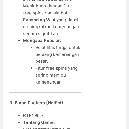
Mesir kuno dengan fitur
free spins dan simbol
Expanding Wild
yang dapat
meningkatkan kemenangan
secara signifikan.
Mengapa Populer:
Volatilitas tinggi untuk
peluang kemenangan
besar.
Fitur free spins yang
sering memicu
kemenangan.
3.
Blood Suckers (NetEnt)
RTP:
98%
Tentang Game: