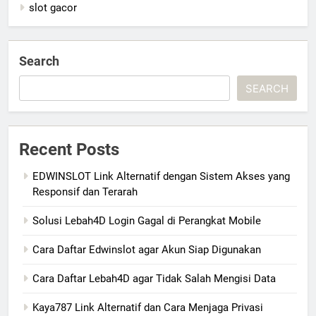
slot gacor
Search
SEARCH
Recent Posts
EDWINSLOT Link Alternatif dengan Sistem Akses yang
Responsif dan Terarah
Solusi Lebah4D Login Gagal di Perangkat Mobile
Cara Daftar Edwinslot agar Akun Siap Digunakan
Cara Daftar Lebah4D agar Tidak Salah Mengisi Data
Kaya787 Link Alternatif dan Cara Menjaga Privasi