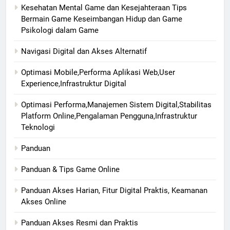
Kesehatan Mental Game dan Kesejahteraan Tips
Bermain Game Keseimbangan Hidup dan Game
Psikologi dalam Game
Navigasi Digital dan Akses Alternatif
Optimasi Mobile,Performa Aplikasi Web,User
Experience,Infrastruktur Digital
Optimasi Performa,Manajemen Sistem Digital,Stabilitas
Platform Online,Pengalaman Pengguna,Infrastruktur
Teknologi
Panduan
Panduan & Tips Game Online
Panduan Akses Harian, Fitur Digital Praktis, Keamanan
Akses Online
Panduan Akses Resmi dan Praktis