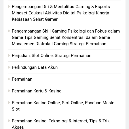
Pengembangan Diri & Mentalitas Gaming & Esports
Mindset Edukasi Aktivitas Digital Psikologi Kinerja
Kebiasaan Sehat Gamer
Pengembangan Skill Gaming Psikologi dan Fokus dalam
Game Tips Gaming Sehat Konsentrasi dalam Game
Manajemen Distraksi Gaming Strategi Permainan
Perjudian, Slot Online, Strategi Permainan
Perlindungan Data Akun
Permainan
Permainan Kartu & Kasino
Permainan Kasino Online, Slot Online, Panduan Mesin
Slot
Permainan Kasino, Teknologi & Internet, Tips & Trik
Akses