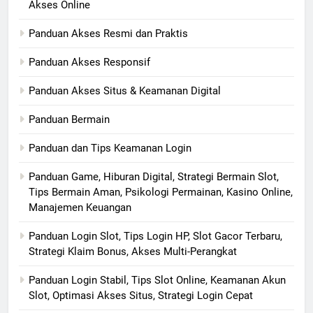
Akses Online
Panduan Akses Resmi dan Praktis
Panduan Akses Responsif
Panduan Akses Situs & Keamanan Digital
Panduan Bermain
Panduan dan Tips Keamanan Login
Panduan Game, Hiburan Digital, Strategi Bermain Slot,
Tips Bermain Aman, Psikologi Permainan, Kasino Online,
Manajemen Keuangan
Panduan Login Slot, Tips Login HP, Slot Gacor Terbaru,
Strategi Klaim Bonus, Akses Multi-Perangkat
Panduan Login Stabil, Tips Slot Online, Keamanan Akun
Slot, Optimasi Akses Situs, Strategi Login Cepat