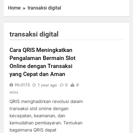
Home
transaksi digital
transaksi digital
Cara QRIS Meningkatkan
Pengalaman Bermain Slot
Online dengan Transaksi
yang Cepat dan Aman
9fc5175
1 year ago
0
8
mins
QRIS menghadirkan revolusi dalam
transaksi slot online dengan
kecepatan, keamanan, dan
kemudahan pembayaran. Temukan
bagaimana QRIS dapat