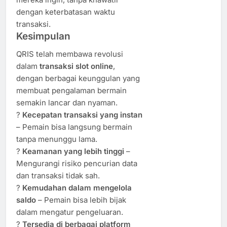
dengan keterbatasan waktu
transaksi.
Kesimpulan
QRIS telah membawa revolusi
dalam
transaksi slot online
,
dengan berbagai keunggulan yang
membuat pengalaman bermain
semakin lancar dan nyaman.
?
Kecepatan transaksi yang instan
– Pemain bisa langsung bermain
tanpa menunggu lama.
?
Keamanan yang lebih tinggi
–
Mengurangi risiko pencurian data
dan transaksi tidak sah.
?
Kemudahan dalam mengelola
saldo
– Pemain bisa lebih bijak
dalam mengatur pengeluaran.
?
Tersedia di berbagai platform