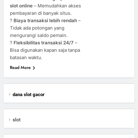
slot online
– Memudahkan akses
pembayaran di banyak situs.
?
Biaya transaksi lebih rendah
–
Tidak ada potongan yang
mengurangi saldo pemain.
?
Fleksibilitas transaksi 24/7
–
Bisa digunakan kapan saja tanpa
batasan waktu.
Read More
dana slot gacor
slot