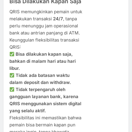
Bisa Dilakukan Kapan Saja
QRIS memungkinkan pemain untuk
melakukan transaksi
24/7
, tanpa
perlu menunggu jam operasional
bank atau antrian panjang di ATM.
Keunggulan fleksibilitas transaksi
QRIS:
Bisa dilakukan kapan saja,
bahkan di malam hari atau hari
libur.
Tidak ada batasan waktu
dalam deposit dan withdraw.
Tidak terpengaruh oleh
gangguan layanan bank, karena
QRIS menggunakan sistem digital
yang selalu aktif.
Fleksibilitas ini memastikan bahwa
pemain bisa bermain kapan pun
mereka ingin, tanpa khawatir