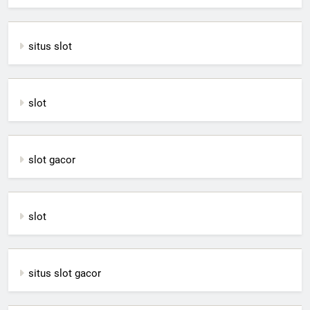
situs slot
slot
slot gacor
slot
situs slot gacor