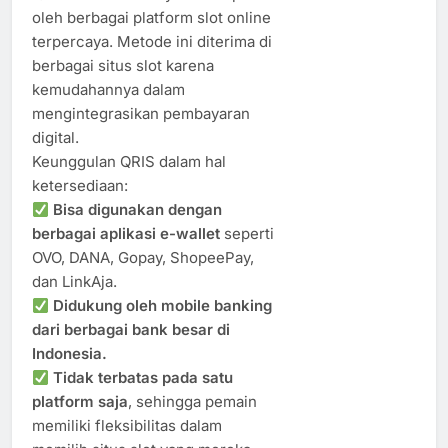
oleh berbagai platform slot online
terpercaya. Metode ini diterima di
berbagai situs slot karena
kemudahannya dalam
mengintegrasikan pembayaran
digital.
Keunggulan QRIS dalam hal
ketersediaan:
Bisa digunakan dengan
berbagai aplikasi e-wallet
seperti
OVO, DANA, Gopay, ShopeePay,
dan LinkAja.
Didukung oleh mobile banking
dari berbagai bank besar di
Indonesia.
Tidak terbatas pada satu
platform saja
, sehingga pemain
memiliki fleksibilitas dalam