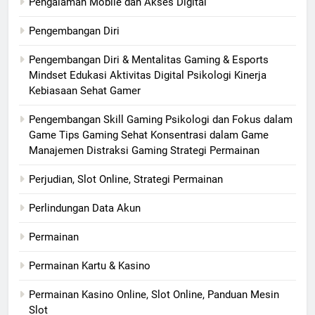
Pengalaman Mobile dan Akses Digital
Pengembangan Diri
Pengembangan Diri & Mentalitas Gaming & Esports
Mindset Edukasi Aktivitas Digital Psikologi Kinerja
Kebiasaan Sehat Gamer
Pengembangan Skill Gaming Psikologi dan Fokus dalam
Game Tips Gaming Sehat Konsentrasi dalam Game
Manajemen Distraksi Gaming Strategi Permainan
Perjudian, Slot Online, Strategi Permainan
Perlindungan Data Akun
Permainan
Permainan Kartu & Kasino
Permainan Kasino Online, Slot Online, Panduan Mesin
Slot