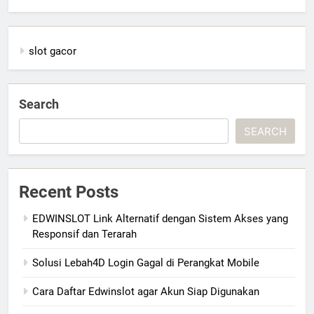
slot gacor
Search
SEARCH
Recent Posts
EDWINSLOT Link Alternatif dengan Sistem Akses yang
Responsif dan Terarah
Solusi Lebah4D Login Gagal di Perangkat Mobile
Cara Daftar Edwinslot agar Akun Siap Digunakan