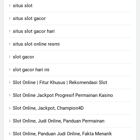
situs slot
situs slot gacor
situs slot gacor hari
situs slot online resmi
slot gacor
slot gacor hari ini
Slot Online | Fitur Khusus | Rekomendasi Slot
Slot Online Jackpot Progresif Permainan Kasino
Slot Online, Jackpot, Champion4D
Slot Online, Judi Online, Panduan Permainan
Slot Online, Panduan Judi Online, Fakta Menarik