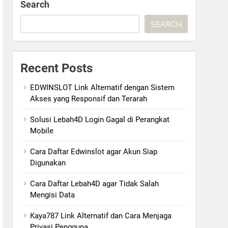
Search
SEARCH
Recent Posts
EDWINSLOT Link Alternatif dengan Sistem
Akses yang Responsif dan Terarah
Solusi Lebah4D Login Gagal di Perangkat
Mobile
Cara Daftar Edwinslot agar Akun Siap
Digunakan
Cara Daftar Lebah4D agar Tidak Salah
Mengisi Data
Kaya787 Link Alternatif dan Cara Menjaga
Privasi Pengguna