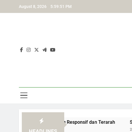
Skip
August 8, 2026
5:59:52 PM
to
content
Che
Dapatkan 
 Sistem Akses yang Responsif dan Terarah
Solusi Lebah
2 Months Ago
HEADLINES