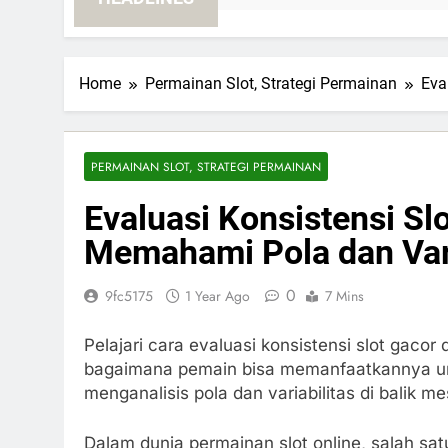
Home
Permainan Slot, Strategi Permainan
Eva
PERMAINAN SLOT, STRATEGI PERMAINAN
Evaluasi Konsistensi Slo
Memahami Pola dan Vari
0
9fc5175
1 Year Ago
7 Mins
Pelajari cara evaluasi konsistensi slot gacor
bagaimana pemain bisa memanfaatkannya unt
menganalisis pola dan variabilitas di balik m
Dalam dunia permainan slot online, salah sat