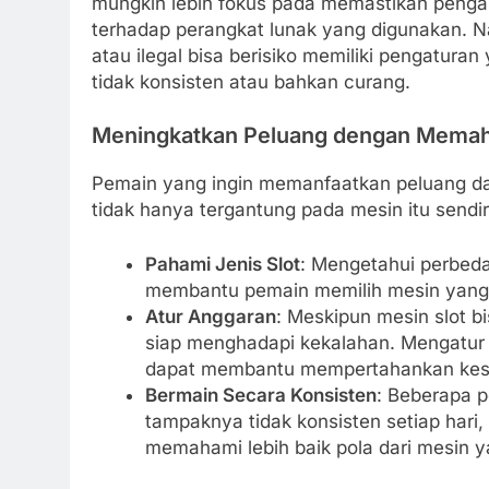
mungkin lebih fokus pada memastikan penga
terhadap perangkat lunak yang digunakan. Nam
atau ilegal bisa berisiko memiliki pengatura
tidak konsisten atau bahkan curang.
Meningkatkan Peluang dengan Memah
Pemain yang ingin memanfaatkan peluang dar
tidak hanya tergantung pada mesin itu sendir
Pahami Jenis Slot
: Mengetahui perbedaa
membantu pemain memilih mesin yang
Atur Anggaran
: Meskipun mesin slot 
siap menghadapi kekalahan. Mengatur
dapat membantu mempertahankan kes
Bermain Secara Konsisten
: Beberapa 
tampaknya tidak konsisten setiap hari
memahami lebih baik pola dari mesin y