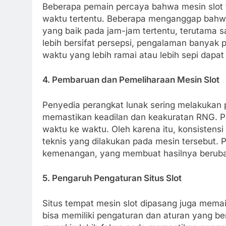
Beberapa pemain percaya bahwa mesin slot 
waktu tertentu. Beberapa menganggap bahwa 
yang baik pada jam-jam tertentu, terutama 
lebih bersifat persepsi, pengalaman banya
waktu yang lebih ramai atau lebih sepi da
4. Pembaruan dan Pemeliharaan Mesin Slot
Penyedia perangkat lunak sering melakukan 
memastikan keadilan dan keakuratan RNG. Pe
waktu ke waktu. Oleh karena itu, konsistens
teknis yang dilakukan pada mesin tersebut.
kemenangan, yang membuat hasilnya berubah
5. Pengaruh Pengaturan Situs Slot
Situs tempat mesin slot dipasang juga memain
bisa memiliki pengaturan dan aturan yang be